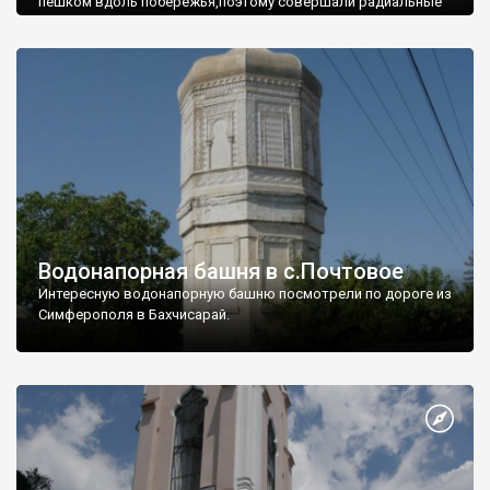
пешком вдоль побережья,поэтому совершали радиальные
вылазки из Оленевки.
Водонапорная башня в с.Почтовое
Интересную водонапорную башню посмотрели по дороге из
Симферополя в Бахчисарай.