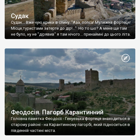
Судак
Судак... Вже чую крики в спину: "Ааа, попса! Муляжна фортеця!
Місце,туристами затерте до дір!..." Но то шо? А мене ще там
не було, ну не "дірявив" я там нічого... принаймні до цього літа.
Феодосія. Пагорб Карантинний
Головна памятка Феодосії - Генуезька фортеця знаходиться в
старому районі - на Карантинному пагорбі, який підноситься в
південній частині міста.