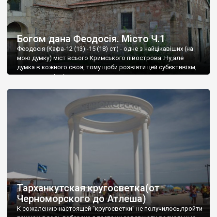
Богом дана Феодосія. Місто Ч.1
Феодосія (Кафа-12 (13) -15 (18) ст) - одне з найцікавіших (на
мою думку) міст всього Кримського півострова .Ну,але
думка в кожного своя, тому щоби розвіяти цей субєктивізм,
запрошую відвідати це
Тарханкутская кругосветка(от
Черноморского до Атлеша)
К сожалению настоящей "кругосветки" не получилось,пройти