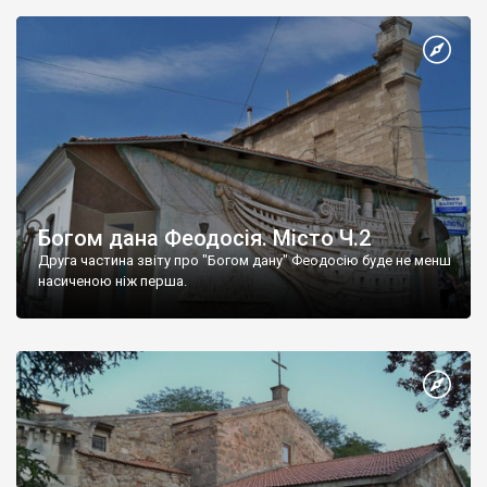
Богом дана Феодосія. Місто Ч.2
Друга частина звіту про "Богом дану" Феодосію буде не менш
насиченою ніж перша.