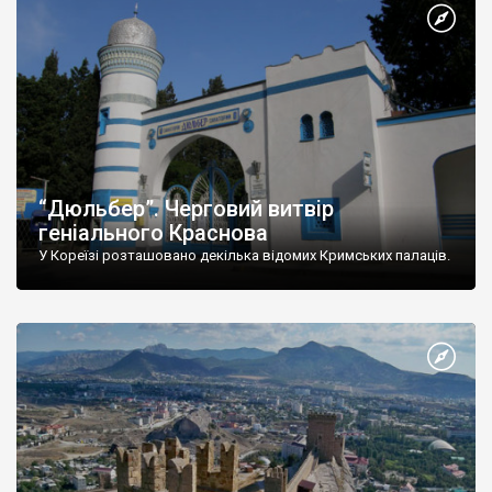
“Дюльбер”. Черговий витвір
геніального Краснова
У Кореїзі розташовано декілька відомих Кримських палаців.