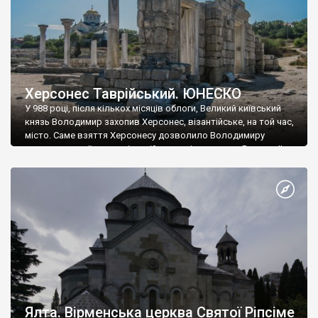
Херсонес Таврійський. ЮНЕСКО
У 988 році, після кількох місяців облоги, Великий київський
князь Володимир захопив Херсонес, візантійське, на той час,
місто. Саме взяття Херсонесу дозволило Володимиру
диктувати свої умови візантійському імператору Василю ІІ, та
одружитися з його дочкою Ганною. Цього ж року, в
Херсонесі Володимир-язичник, став Василем-християнином.
А потім було Хрещення Русі. На честь Херсонесу Таврійського
названо місто […]
Ялта. Вірменська церква Святої Ріпсіме