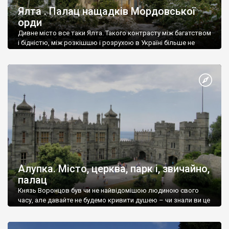
Ялта . Палац нащадків Мордовської
орди
Дивне місто все таки Ялта. Такого контрасту між багатством
і бідністю, між розкішшю і розрухою в Україні більше не
знайдеш.
Алупка. Місто, церква, парк і, звичайно,
палац
Князь Воронцов був чи не найвідомішою людиною свого
часу, але давайте не будемо кривити душею – чи знали ви це
прізвище до відвідин Алупки? Мабуть все таки ні.