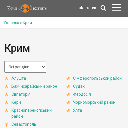
uk
ru
en
Головна
>
Крим
Крим
Алушта
Сімферопольський район
Бахчисарайський район
Судак
Євпаторія
Феодосія
Керч
Чорноморський район
Красноперекопський
Ялта
район
Севастополь