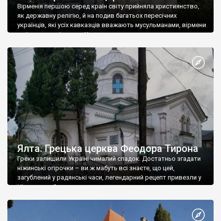
Вірменія першою серед країн світу прийняла християнство,
як державну релігію, й на подив багатьох пересічних
українців, які усіх кавказців вважають мусульманами, вірмени
є відданими вірянами Христа
Ялта. Грецька церква Феодора Тирона
Греки залишили Україні чималий спадок. Достатньо згадати
ніжинські огірочки – ви ж мабуть всі знаєте, що цей,
загублений у радянські часи, легендарний рецепт привезли у
Ніжин греки?