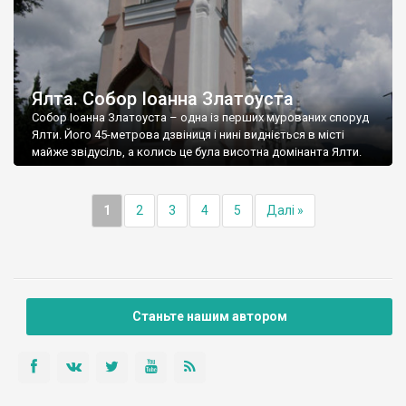
Ялта. Собор Іоанна Златоуста
Собор Іоанна Златоуста – одна із перших мурованих споруд
Ялти. Його 45-метрова дзвіниця і нині видніється в місті
майже звідусіль, а колись це була висотна домінанта Ялти.
1
2
3
4
5
Далі »
Станьте нашим автором