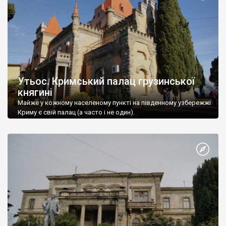
Утьос. Кримський палац грузинської
княгині
Майже у кожному населеному пункті на південному узбережжі
Криму є свій палац (а часто і не один).