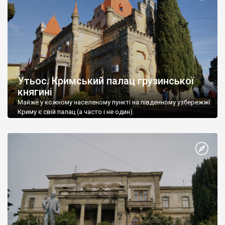
Утьос. Кримський палац грузинської
княгині
Майже у кожному населеному пункті на південному узбережжі
Криму є свій палац (а часто і не один).