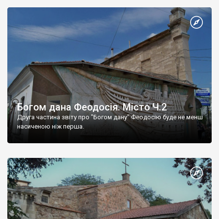
Богом дана Феодосія. Місто Ч.2
Друга частина звіту про "Богом дану" Феодосію буде не менш
насиченою ніж перша.