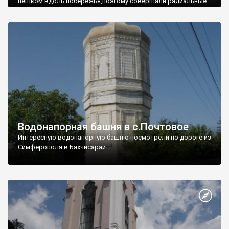
пешком вдоль побережья,поэтому совершали радиальные
вылазки из Оленевки.
Водонапорная башня в с.Почтовое
Интересную водонапорную башню посмотрели по дороге из
Симферополя в Бахчисарай.