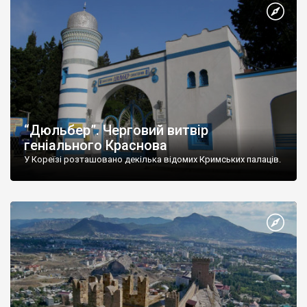
“Дюльбер”. Черговий витвір
геніального Краснова
У Кореїзі розташовано декілька відомих Кримських палаців.