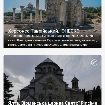
Херсонес Таврійський. ЮНЕСКО
У 988 році, після кількох місяців облоги, Великий київський
князь Володимир захопив Херсонес, візантійське, на той час,
місто. Саме взяття Херсонесу дозволило Володимиру
диктувати свої умови візантійському імператору Василю ІІ, та
одружитися з його дочкою Ганною. Цього ж року, в
Херсонесі Володимир-язичник, став Василем-християнином.
А потім було Хрещення Русі. На честь Херсонесу Таврійського
названо місто […]
Ялта. Вірменська церква Святої Ріпсіме