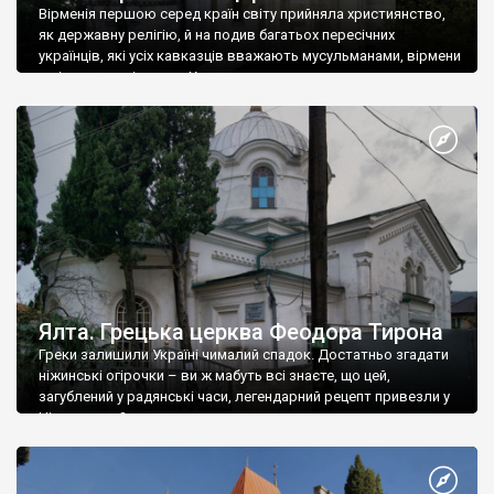
Вірменія першою серед країн світу прийняла християнство,
як державну релігію, й на подив багатьох пересічних
українців, які усіх кавказців вважають мусульманами, вірмени
є відданими вірянами Христа
Ялта. Грецька церква Феодора Тирона
Греки залишили Україні чималий спадок. Достатньо згадати
ніжинські огірочки – ви ж мабуть всі знаєте, що цей,
загублений у радянські часи, легендарний рецепт привезли у
Ніжин греки?