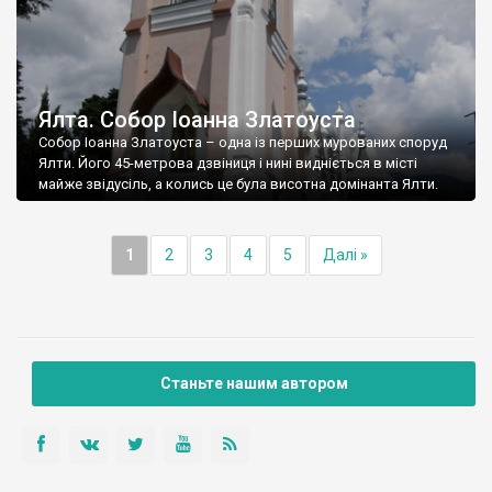
Ялта. Собор Іоанна Златоуста
Собор Іоанна Златоуста – одна із перших мурованих споруд
Ялти. Його 45-метрова дзвіниця і нині видніється в місті
майже звідусіль, а колись це була висотна домінанта Ялти.
1
2
3
4
5
Далі »
Станьте нашим автором