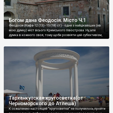
Богом дана Феодосія. Місто Ч.1
Феодосія (Кафа-12 (13) -15 (18) ст) - одне з найцікавіших (на
мою думку) міст всього Кримського півострова .Ну,але
думка в кожного своя, тому щоби розвіяти цей субєктивізм,
запрошую відвідати це
Тарханкутская кругосветка(от
Черноморского до Атлеша)
К сожалению настоящей "кругосветки" не получилось,пройти