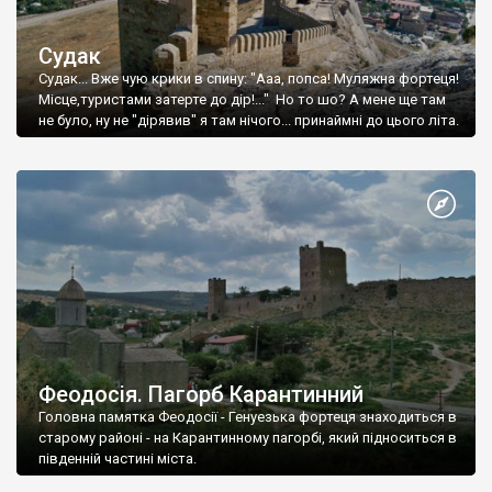
Судак
Судак... Вже чую крики в спину: "Ааа, попса! Муляжна фортеця!
Місце,туристами затерте до дір!..." Но то шо? А мене ще там
не було, ну не "дірявив" я там нічого... принаймні до цього літа.
Феодосія. Пагорб Карантинний
Головна памятка Феодосії - Генуезька фортеця знаходиться в
старому районі - на Карантинному пагорбі, який підноситься в
південній частині міста.