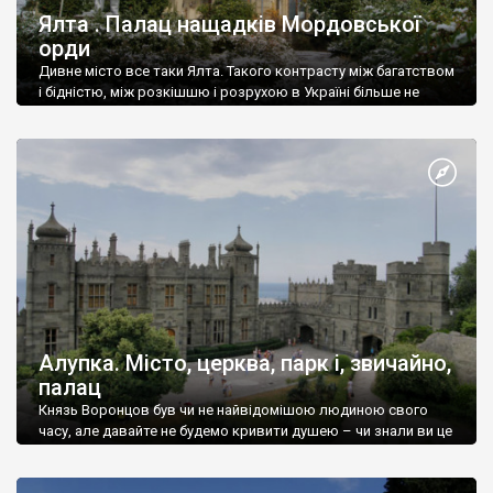
Ялта . Палац нащадків Мордовської
орди
Дивне місто все таки Ялта. Такого контрасту між багатством
і бідністю, між розкішшю і розрухою в Україні більше не
знайдеш.
Алупка. Місто, церква, парк і, звичайно,
палац
Князь Воронцов був чи не найвідомішою людиною свого
часу, але давайте не будемо кривити душею – чи знали ви це
прізвище до відвідин Алупки? Мабуть все таки ні.