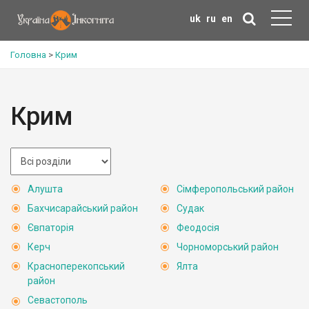
uk
ru
en
Головна
>
Крим
Крим
Алушта
Сімферопольський район
Бахчисарайський район
Судак
Євпаторія
Феодосія
Керч
Чорноморський район
Красноперекопський
Ялта
район
Севастополь