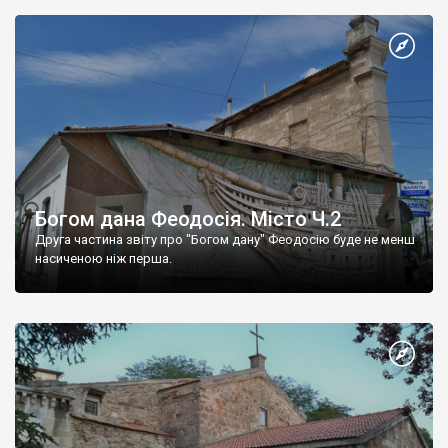
Богом дана Феодосія. Місто Ч.2
Друга частина звіту про "Богом дану" Феодосію буде не менш
насиченою ніж перша.