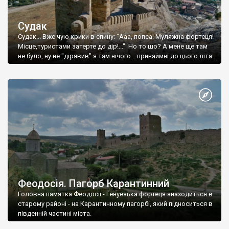
Судак
Судак... Вже чую крики в спину: "Ааа, попса! Муляжна фортеця!
Місце,туристами затерте до дір!..." Но то шо? А мене ще там
не було, ну не "дірявив" я там нічого... принаймні до цього літа.
Феодосія. Пагорб Карантинний
Головна памятка Феодосії - Генуезька фортеця знаходиться в
старому районі - на Карантинному пагорбі, який підноситься в
південній частині міста.