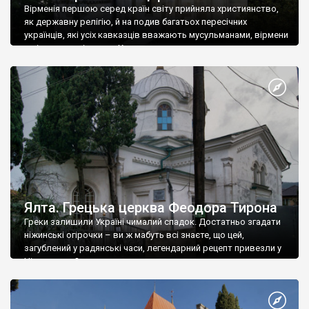
Вірменія першою серед країн світу прийняла християнство,
як державну релігію, й на подив багатьох пересічних
українців, які усіх кавказців вважають мусульманами, вірмени
є відданими вірянами Христа
Ялта. Грецька церква Феодора Тирона
Греки залишили Україні чималий спадок. Достатньо згадати
ніжинські огірочки – ви ж мабуть всі знаєте, що цей,
загублений у радянські часи, легендарний рецепт привезли у
Ніжин греки?