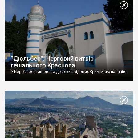
“Дюльбер”. Черговий витвір
геніального Краснова
У Кореїзі розташовано декілька відомих Кримських палаців.