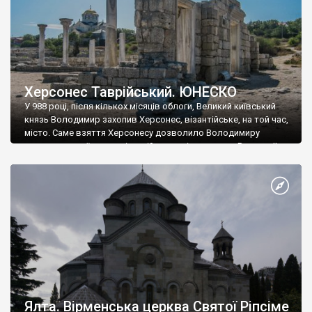
Херсонес Таврійський. ЮНЕСКО
У 988 році, після кількох місяців облоги, Великий київський
князь Володимир захопив Херсонес, візантійське, на той час,
місто. Саме взяття Херсонесу дозволило Володимиру
диктувати свої умови візантійському імператору Василю ІІ, та
одружитися з його дочкою Ганною. Цього ж року, в
Херсонесі Володимир-язичник, став Василем-християнином.
А потім було Хрещення Русі. На честь Херсонесу Таврійського
названо місто […]
Ялта. Вірменська церква Святої Ріпсіме