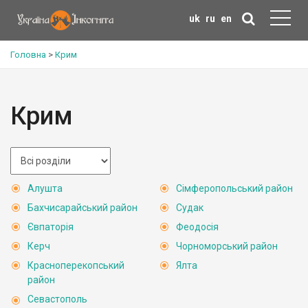
uk
ru
en
Головна
>
Крим
Крим
Алушта
Сімферопольський район
Бахчисарайський район
Судак
Євпаторія
Феодосія
Керч
Чорноморський район
Красноперекопський
Ялта
район
Севастополь