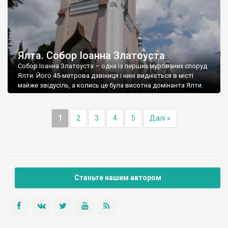
Ялта. Собор Іоанна Златоуста
Собор Іоанна Златоуста – одна із перших мурованих споруд
Ялти. Його 45-метрова дзвіниця і нині видніється в місті
майже звідусіль, а колись це була висотна домінанта Ялти.
1
2
3
4
5
Далі »
Станьте нашим автором