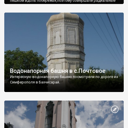
пешком вдоль побережья,поэтому совершали радиальные
вылазки из Оленевки.
Водонапорная башня в с.Почтовое
Интересную водонапорную башню посмотрели по дороге из
Симферополя в Бахчисарай.