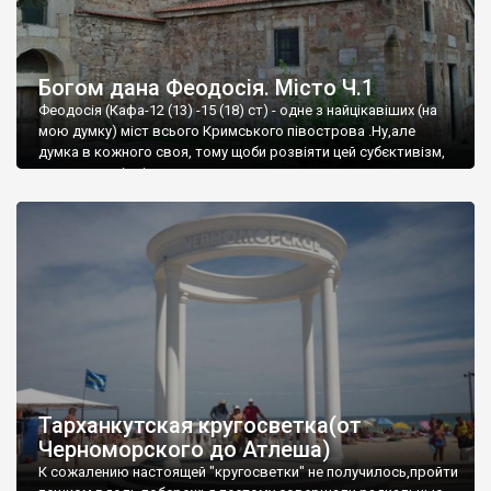
Богом дана Феодосія. Місто Ч.1
Феодосія (Кафа-12 (13) -15 (18) ст) - одне з найцікавіших (на
мою думку) міст всього Кримського півострова .Ну,але
думка в кожного своя, тому щоби розвіяти цей субєктивізм,
запрошую відвідати це
Тарханкутская кругосветка(от
Черноморского до Атлеша)
К сожалению настоящей "кругосветки" не получилось,пройти