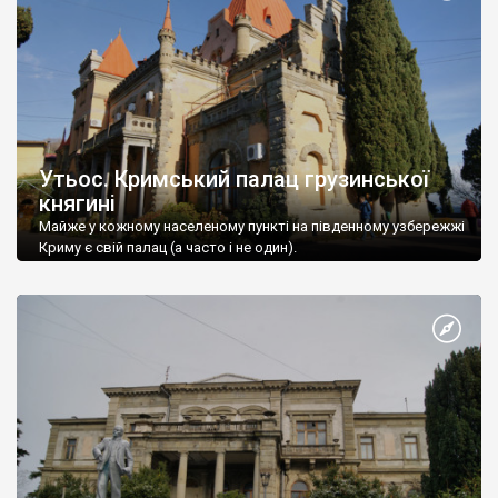
Утьос. Кримський палац грузинської
княгині
Майже у кожному населеному пункті на південному узбережжі
Криму є свій палац (а часто і не один).