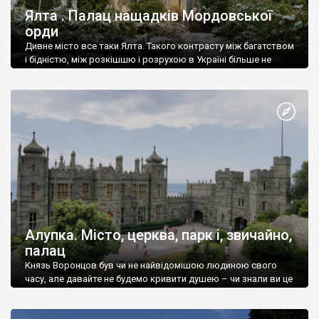
Ялта . Палац нащадків Мордовської
орди
Дивне місто все таки Ялта. Такого контрасту між багатством
і бідністю, між розкішшю і розрухою в Україні більше не
знайдеш.
Алупка. Місто, церква, парк і, звичайно,
палац
Князь Воронцов був чи не найвідомішою людиною свого
часу, але давайте не будемо кривити душею – чи знали ви це
прізвище до відвідин Алупки? Мабуть все таки ні.