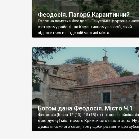
Феодосія. Пагорб Карантинний
Головна памятка Феодосії - Генуезька фортеця знах
в старому районі - на Карантинному пагорбі, який
підноситься в південній частині міста.
Богом дана Феодосія. Місто Ч.1
Феодосія (Кафа-12 (13) -15 (18) ст) - одне з найцікаві
мою думку) міст всього Кримського півострова .Ну,
думка в кожного своя, тому щоби розвіяти цей субєк
запрошую відвідати це