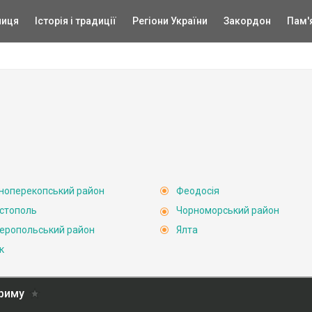
ниця
Історія і традиції
Регіони України
Закордон
Пам'
ноперекопський район
Феодосія
стополь
Чорноморський район
еропольський район
Ялта
к