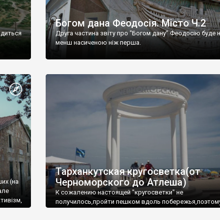
Богом дана Феодосія. Місто Ч.2
одиться
Друга частина звіту про "Богом дану" Феодосію буде 
менш насиченою ніж перша.
Тарханкутская кругосветка(от
Черноморского до Атлеша)
ших (на
але
К сожалению настоящей "кругосветки" не
тивізм,
получилось,пройти пешком вдоль побережья,поэтом
совершали радиальные вылазки из Оленевки.