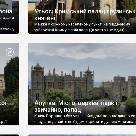
рона
Утьос. Кримський палац грузинськ
княгині
згадати
Майже у кожному населеному пункті на південному
ивезли у
узбережжі Криму є свій палац (а часто і не один).
ої
Алупка. Місто, церква, парк і,
звичайно, палац
Князь Воронцов був чи не найвідомішою людиною св
раїні
часу, але давайте не будемо кривити душею – чи знал
це прізвище до відвідин Алупки? Мабуть все таки ні.