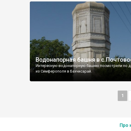
Водонапорная башня в с.Почтово
Интересную водонапорную башню посмотрели по д
из Симферополя в Бахчисарай.
1
Про 