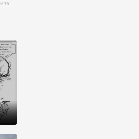
им та
ора і
є
го типу,
ей-
рний
ста:
 райони
від 2
I
і,
рукти,
 котрі