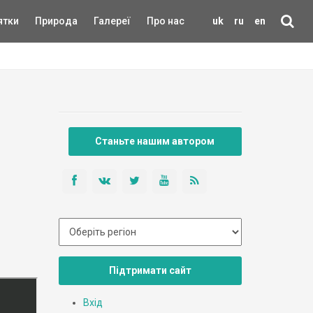
ятки
Природа
Галереї
Про нас
uk
ru
en
Станьте нашим автором
Підтримати сайт
Вхід