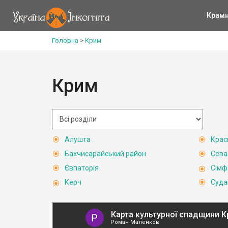
Крам
Головна
>
Крим
Крим
Алушта
Крас
Бахчисарайський район
Сева
Євпаторія
Сімф
Керч
Суда