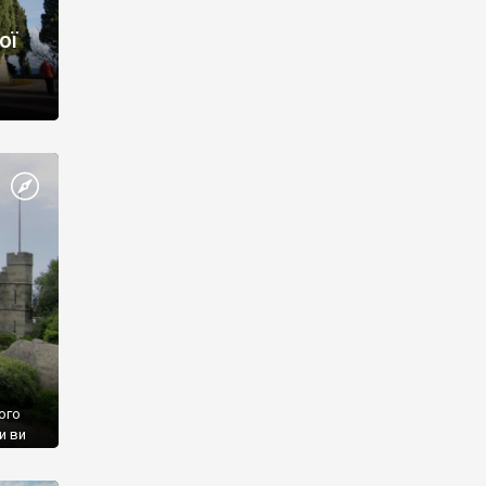
ої
ого
и ви