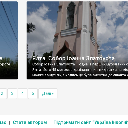
е
Ялта. Собор Іоанна Златоуста
ороге
Собор Іоанна Златоуста – одна із перших мурованих 
Ялти. Його 45-метрова дзвіниця і нині видніється в міс
майже звідусіль, а колись це була висотна домінанта 
2
3
4
5
Далі »
нас
Стати автором
Підтримати сайт “Україна Інкогні