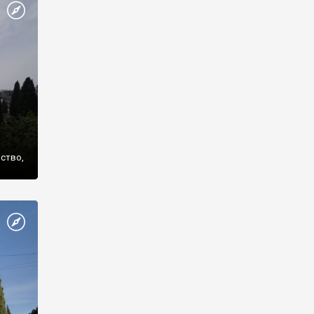
же
нство,