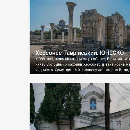
музею «Новгородський музей-заповідник» сотні арт
візантійської доби. Раритети викрадені з фондів об’
культурної спадщини ЮНЕСКО «Херсонеса Таврійсько
Офіційно – на виставку «Золото Візантії», але експер
влада в Україні вважають це лише […]
Херсонес Таврійський. ЮНЕСКО
У 988 році, після кількох місяців облоги, Великий киї
князь Володимир захопив Херсонес, візантійське, на
час, місто. Саме взяття Херсонесу дозволило Воло
диктувати свої умови візантійському імператору Вас
та одружитися з його дочкою Ганною. Цього ж року,
Херсонесі Володимир-язичник, став Василем-
християнином. А потім було Хрещення Русі. На честь
Херсонесу Таврійського названо місто […]