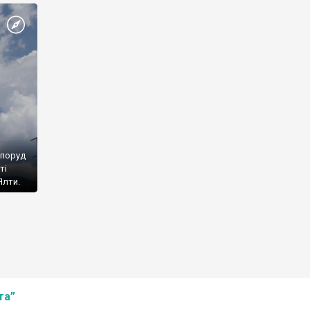
споруд
ті
Ялти.
та”