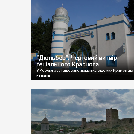
“Дюльбер”. Черговий витвір
геніального Краснова
У Кореїзі розташовано декілька відомих Кримських
палаців.