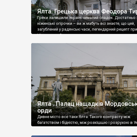
Ялта. Грецька церква Феодора Ти
Греки залишили Україні чималий спадок. Достатньо 
ніжинські огірочки – ви ж мабуть всі знаєте, що цей,
загублений у радянські часи, легендарний рецепт пр
Ніжин греки?
Ялта . Палац нащадків Мордовськ
орди
Дивне місто все таки Ялта. Такого контрасту між
багатством і бідністю, між розкішшю і розрухою в Ук
більше не знайдеш.