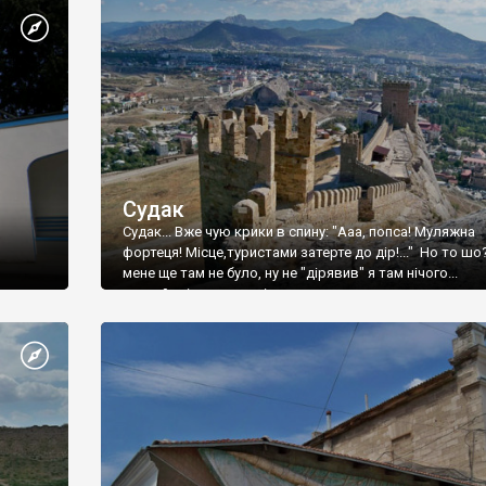
Судак
Судак... Вже чую крики в спину: "Ааа, попса! Муляжна
фортеця! Місце,туристами затерте до дір!..." Но то шо
мене ще там не було, ну не "дірявив" я там нічого...
принаймні до цього літа.