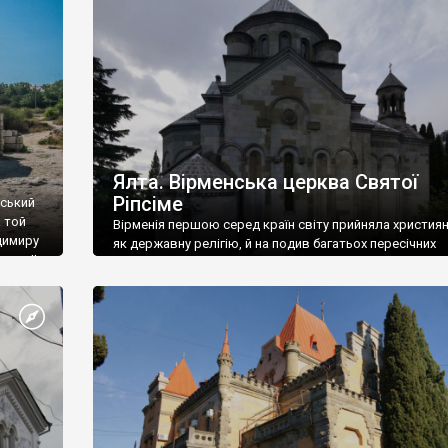
ефактів
називаються «повстяками» (postaki)…” “Вино. Крим
єкту
виробляє відмінне вино і його вдосталь: воно все ду
го».
легке біле і дуже […]
ти та
Ялта. Вірменська церква Святої
Ріпсіме
вський
 той
Вірменія першою серед країн світу прийняла христия
димиру
як державну релігію, й на подив багатьох пересічних
илю ІІ,
українців, які усіх кавказців вважають мусульманами,
 в
вірмени є відданими вірянами Христа