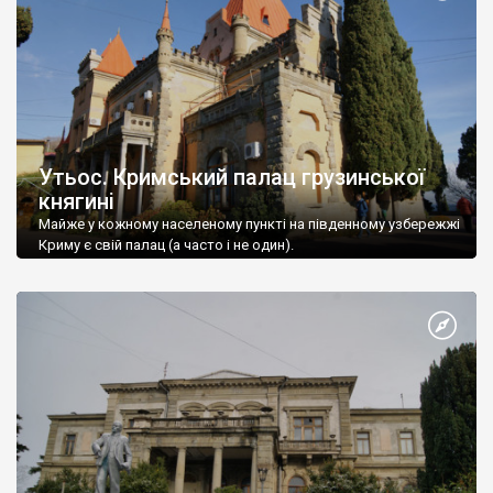
Утьос. Кримський палац грузинської
княгині
Майже у кожному населеному пункті на південному узбережжі
Криму є свій палац (а часто і не один).