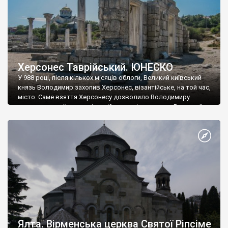
Херсонес Таврійський. ЮНЕСКО
У 988 році, після кількох місяців облоги, Великий київський
князь Володимир захопив Херсонес, візантійське, на той час,
місто. Саме взяття Херсонесу дозволило Володимиру
диктувати свої умови візантійському імператору Василю ІІ, та
одружитися з його дочкою Ганною. Цього ж року, в
Херсонесі Володимир-язичник, став Василем-християнином.
А потім було Хрещення Русі. На честь Херсонесу Таврійського
названо місто […]
Ялта. Вірменська церква Святої Ріпсіме