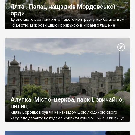
Ялта . Палац нащадків Мордовської
орди
Дивне місто все таки Ялта. Такого контрасту між багатством
і бідністю, між розкішшю і розрухою в Україні більше не
знайдеш.
Алупка. Місто, церква, парк і, звичайно,
палац
Князь Воронцов був чи не найвідомішою людиною свого
часу, але давайте не будемо кривити душею – чи знали ви це
прізвище до відвідин Алупки? Мабуть все таки ні.