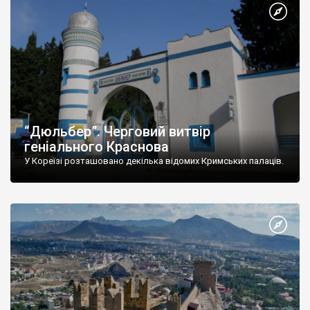
“Дюльбер”. Черговий витвір
геніального Краснова
У Кореїзі розташовано декілька відомих Кримських палаців.