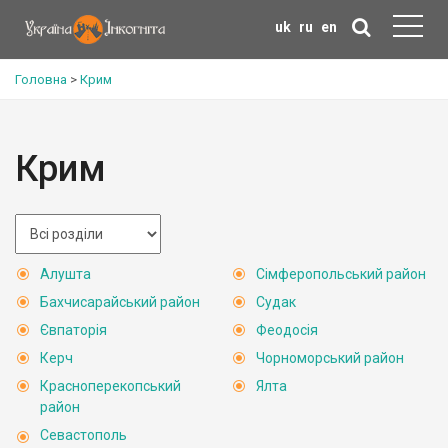
uk
ru
en
Головна
>
Крим
Крим
Алушта
Сімферопольський район
Бахчисарайський район
Судак
Євпаторія
Феодосія
Керч
Чорноморський район
Красноперекопський
Ялта
район
Севастополь