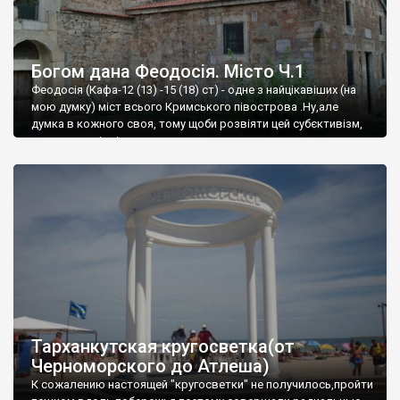
Богом дана Феодосія. Місто Ч.1
Феодосія (Кафа-12 (13) -15 (18) ст) - одне з найцікавіших (на
мою думку) міст всього Кримського півострова .Ну,але
думка в кожного своя, тому щоби розвіяти цей субєктивізм,
запрошую відвідати це
Тарханкутская кругосветка(от
Черноморского до Атлеша)
К сожалению настоящей "кругосветки" не получилось,пройти