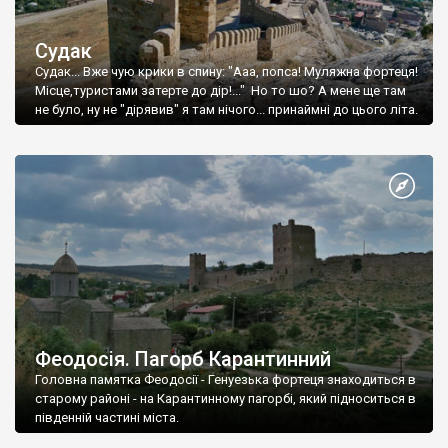
Судак
Судак... Вже чую крики в спину: "Ааа, попса! Муляжна фортеця!
Місце,туристами затерте до дір!..." Но то шо? А мене ще там
не було, ну не "дірявив" я там нічого... принаймні до цього літа.
Феодосія. Пагорб Карантинний
Головна памятка Феодосії - Генуезька фортеця знаходиться в
старому районі - на Карантинному пагорбі, який підноситься в
південній частині міста.