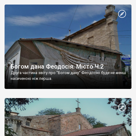
Богом дана Феодосія. Місто Ч.2
Друга частина звіту про "Богом дану" Феодосію буде не менш
насиченою ніж перша.