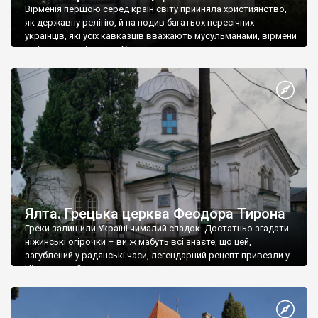
Вірменія першою серед країн світу прийняла християнство,
як державну релігію, й на подив багатьох пересічних
українців, які усіх кавказців вважають мусульманами, вірмени
є відданими вірянами Христа
Ялта. Грецька церква Феодора Тирона
Греки залишили Україні чималий спадок. Достатньо згадати
ніжинські огірочки – ви ж мабуть всі знаєте, що цей,
загублений у радянські часи, легендарний рецепт привезли у
Ніжин греки?