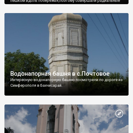
пешком вдоль побережья,поэтому совершали радиальные
вылазки из Оленевки.
Водонапорная башня в с.Почтовое
Интересную водонапорную башню посмотрели по дороге из
Симферополя в Бахчисарай.