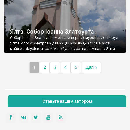
Ялта. Собор Іоанна Златоуста
Собор Іоанна Златоуста – одна із перших мурованих споруд
Ялти. Його 45-метрова дзвіниця і нині видніється в місті
майже звідусіль, а колись це була висотна домінанта Ялти.
1
2
3
4
5
Далі »
Станьте нашим автором