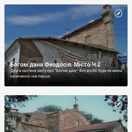
Богом дана Феодосія. Місто Ч.2
Друга частина звіту про "Богом дану" Феодосію буде не менш
насиченою ніж перша.