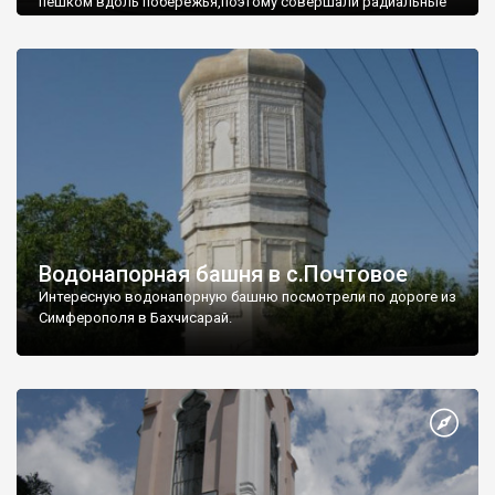
пешком вдоль побережья,поэтому совершали радиальные
вылазки из Оленевки.
Водонапорная башня в с.Почтовое
Интересную водонапорную башню посмотрели по дороге из
Симферополя в Бахчисарай.