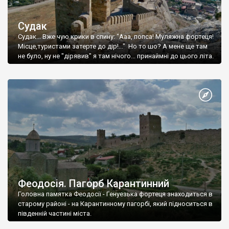
Судак
Судак... Вже чую крики в спину: "Ааа, попса! Муляжна фортеця!
Місце,туристами затерте до дір!..." Но то шо? А мене ще там
не було, ну не "дірявив" я там нічого... принаймні до цього літа.
Феодосія. Пагорб Карантинний
Головна памятка Феодосії - Генуезька фортеця знаходиться в
старому районі - на Карантинному пагорбі, який підноситься в
південній частині міста.