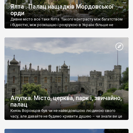
Ялта . Палац нащадків Мордовської
орди
Дивне місто все таки Ялта. Такого контрасту між багатством
і бідністю, між розкішшю і розрухою в Україні більше не
знайдеш.
Алупка. Місто, церква, парк і, звичайно,
палац
Князь Воронцов був чи не найвідомішою людиною свого
часу, але давайте не будемо кривити душею – чи знали ви це
прізвище до відвідин Алупки? Мабуть все таки ні.