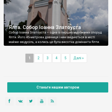
Ялта. Собор Іоанна Златоуста
Собор Іоанна Златоуста – одна із перших мурованих споруд
Ялти. Його 45-метрова дзвіниця і нині видніється в місті
майже звідусіль, а колись це була висотна домінанта Ялти.
1
2
3
4
5
Далі »
Станьте нашим автором