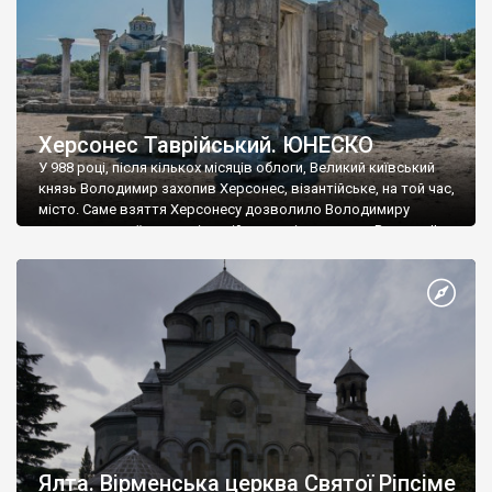
Херсонес Таврійський. ЮНЕСКО
У 988 році, після кількох місяців облоги, Великий київський
князь Володимир захопив Херсонес, візантійське, на той час,
місто. Саме взяття Херсонесу дозволило Володимиру
диктувати свої умови візантійському імператору Василю ІІ, та
одружитися з його дочкою Ганною. Цього ж року, в
Херсонесі Володимир-язичник, став Василем-християнином.
А потім було Хрещення Русі. На честь Херсонесу Таврійського
названо місто […]
Ялта. Вірменська церква Святої Ріпсіме