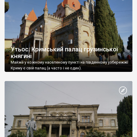
Утьос. Кримський палац грузинської
княгині
Майже у кожному населеному пункті на південному узбережжі
Криму є свій палац (а часто і не один).