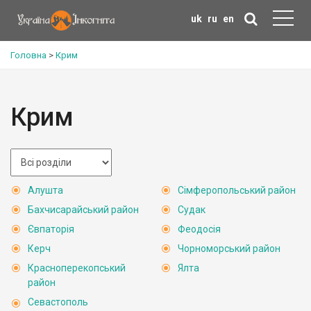
uk
ru
en
Головна
>
Крим
Крим
Алушта
Сімферопольський район
Бахчисарайський район
Судак
Євпаторія
Феодосія
Керч
Чорноморський район
Красноперекопський
Ялта
район
Севастополь