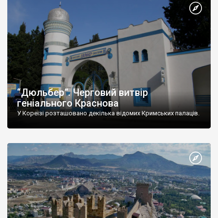
“Дюльбер”. Черговий витвір
геніального Краснова
У Кореїзі розташовано декілька відомих Кримських палаців.