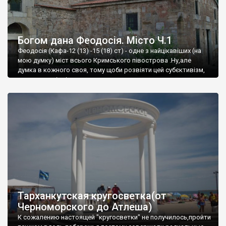
Богом дана Феодосія. Місто Ч.1
Феодосія (Кафа-12 (13) -15 (18) ст) - одне з найцікавіших (на
мою думку) міст всього Кримського півострова .Ну,але
думка в кожного своя, тому щоби розвіяти цей субєктивізм,
запрошую відвідати це
Тарханкутская кругосветка(от
Черноморского до Атлеша)
К сожалению настоящей "кругосветки" не получилось,пройти