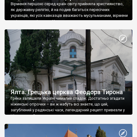
Вірменія першою серед країн світу прийняла християнство,
як державну релігію, й на подив багатьох пересічних
українців, які усіх кавказців вважають мусульманами, вірмени
є відданими вірянами Христа
Ялта. Грецька церква Феодора Тирона
Греки залишили Україні чималий спадок. Достатньо згадати
ніжинські огірочки – ви ж мабуть всі знаєте, що цей,
загублений у радянські часи, легендарний рецепт привезли у
Ніжин греки?