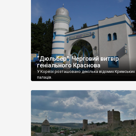
“Дюльбер”. Черговий витвір
геніального Краснова
У Кореїзі розташовано декілька відомих Кримських
палаців.