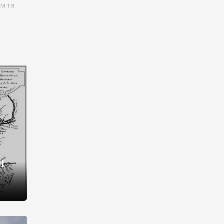
им та
ора і
є
го типу,
ей-
рний
ста:
 райони
від 2
I
і,
рукти,
 котрі