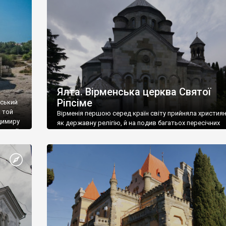
ефактів
називаються «повстяками» (postaki)…” “Вино. Крим
єкту
виробляє відмінне вино і його вдосталь: воно все ду
го».
легке біле і дуже […]
ти та
Ялта. Вірменська церква Святої
Ріпсіме
вський
 той
Вірменія першою серед країн світу прийняла христия
димиру
як державну релігію, й на подив багатьох пересічних
илю ІІ,
українців, які усіх кавказців вважають мусульманами,
 в
вірмени є відданими вірянами Христа