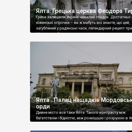
Ялта. Грецька церква Феодора Ти
Греки залишили Україні чималий спадок. Достатньо 
ніжинські огірочки – ви ж мабуть всі знаєте, що цей,
загублений у радянські часи, легендарний рецепт пр
Ніжин греки?
Ялта . Палац нащадків Мордовськ
орди
Дивне місто все таки Ялта. Такого контрасту між
багатством і бідністю, між розкішшю і розрухою в Ук
більше не знайдеш.