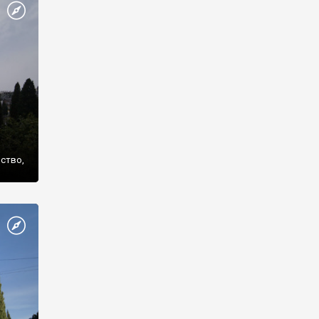
же
нство,