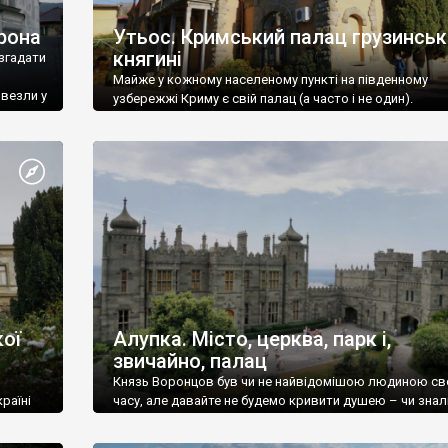
рона
Утьос. Кримський палац грузинськ
княгині
згадати
Майже у кожному населеному пункті на південному
ивезли у
узбережжі Криму є свій палац (а часто і не один).
ої
Алупка. Місто, церква, парк і,
звичайно, палац
Князь Воронцов був чи не найвідомішою людиною св
раїні
часу, але давайте не будемо кривити душею – чи знал
це прізвище до відвідин Алупки? Мабуть все таки ні.