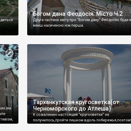
Богом дана Феодосія. Місто Ч.2
одиться
Друга частина звіту про "Богом дану" Феодосію буде 
менш насиченою ніж перша.
Тарханкутская кругосветка(от
Черноморского до Атлеша)
ших (на
але
К сожалению настоящей "кругосветки" не
тивізм,
получилось,пройти пешком вдоль побережья,поэтом
совершали радиальные вылазки из Оленевки.