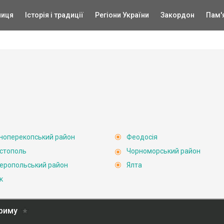
ниця
Історія і традиції
Регіони України
Закордон
Пам'
ноперекопський район
Феодосія
стополь
Чорноморський район
еропольський район
Ялта
к