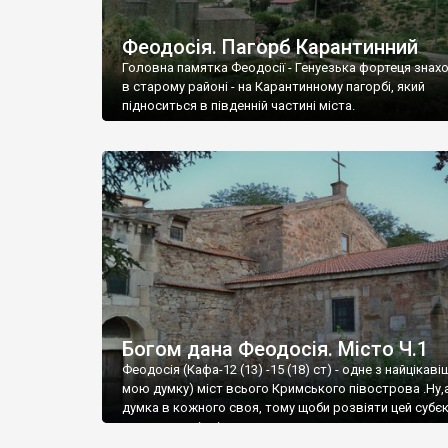
Феодосія. Пагорб Карантинний
Головна памятка Феодосії - Генуезька фортеця знах
в старому районі - на Карантинному пагорбі, який
підноситься в південній частині міста.
Богом дана Феодосія. Місто Ч.1
Феодосія (Кафа-12 (13) -15 (18) ст) - одне з найцікаві
мою думку) міст всього Кримського півострова .Ну,
думка в кожного своя, тому щоби розвіяти цей субєк
запрошую відвідати це