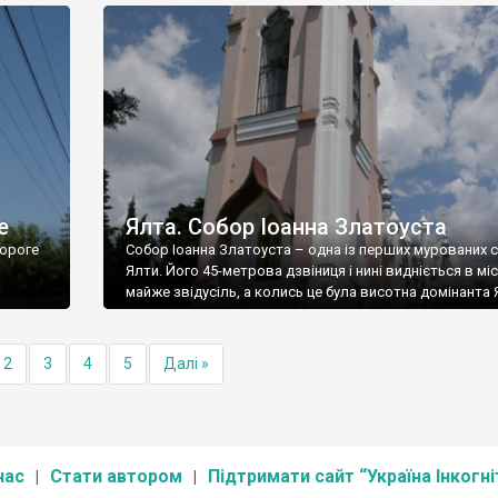
е
Ялта. Собор Іоанна Златоуста
ороге
Собор Іоанна Златоуста – одна із перших мурованих 
Ялти. Його 45-метрова дзвіниця і нині видніється в міс
майже звідусіль, а колись це була висотна домінанта 
2
3
4
5
Далі »
нас
Стати автором
Підтримати сайт “Україна Інкогні