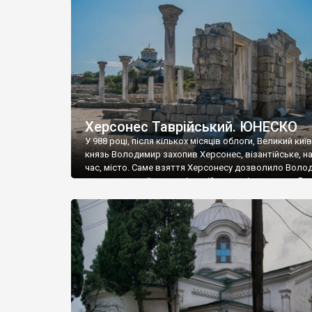
музею «Новгородський музей-заповідник» сотні арт
візантійської доби. Раритети викрадені з фондів об’
культурної спадщини ЮНЕСКО «Херсонеса Таврійсько
Офіційно – на виставку «Золото Візантії», але експер
влада в Україні вважають це лише […]
Херсонес Таврійський. ЮНЕСКО
У 988 році, після кількох місяців облоги, Великий киї
князь Володимир захопив Херсонес, візантійське, на
час, місто. Саме взяття Херсонесу дозволило Воло
диктувати свої умови візантійському імператору Вас
та одружитися з його дочкою Ганною. Цього ж року,
Херсонесі Володимир-язичник, став Василем-
християнином. А потім було Хрещення Русі. На честь
Херсонесу Таврійського названо місто […]