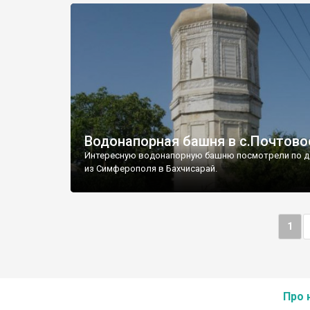
Водонапорная башня в с.Почтово
Интересную водонапорную башню посмотрели по д
из Симферополя в Бахчисарай.
1
Про 