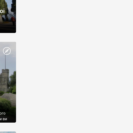
ої
ого
и ви