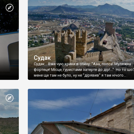
Судак
Судак... Вже чую крики в спину: "Ааа, попса! Муляжна
фортеця! Місце,туристами затерте до дір!..." Но то шо
мене ще там не було, ну не "дірявив" я там нічого...
принаймні до цього літа.