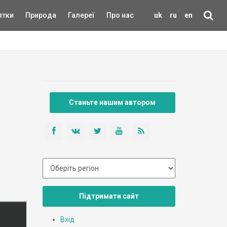
ятки
Природа
Галереї
Про нас
uk
ru
en
Станьте нашим автором
Підтримати сайт
Вхід