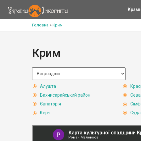
Крам
Головна
>
Крим
Крим
Алушта
Крас
Бахчисарайський район
Сева
Євпаторія
Сімф
Керч
Суда