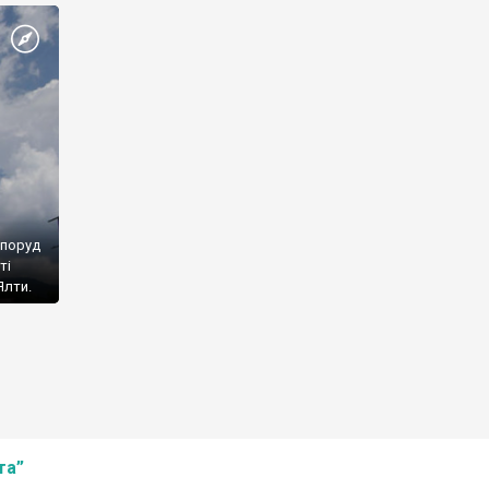
споруд
ті
Ялти.
та”