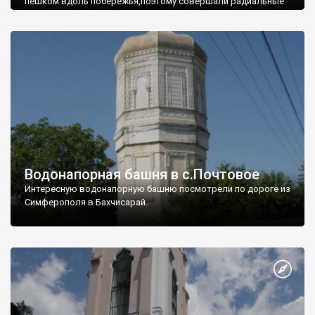
пешком вдоль побережья,поэтому совершали радиальные
вылазки из Оленевки.
Водонапорная башня в с.Почтовое
Интересную водонапорную башню посмотрели по дороге из
Симферополя в Бахчисарай.