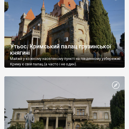
Утьос. Кримський палац грузинської
княгині
Майже у кожному населеному пункті на південному узбережжі
Криму є свій палац (а часто і не один).