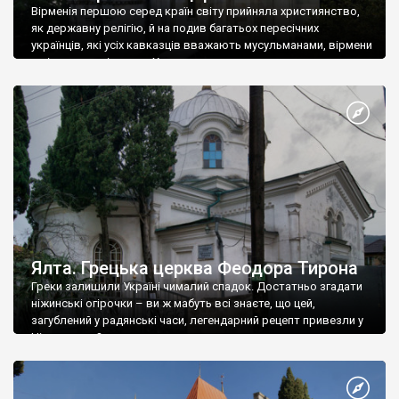
Вірменія першою серед країн світу прийняла християнство,
як державну релігію, й на подив багатьох пересічних
українців, які усіх кавказців вважають мусульманами, вірмени
є відданими вірянами Христа
Ялта. Грецька церква Феодора Тирона
Греки залишили Україні чималий спадок. Достатньо згадати
ніжинські огірочки – ви ж мабуть всі знаєте, що цей,
загублений у радянські часи, легендарний рецепт привезли у
Ніжин греки?