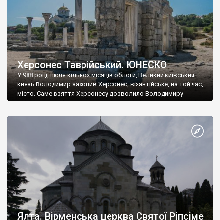
Херсонес Таврійський. ЮНЕСКО
У 988 році, після кількох місяців облоги, Великий київський
князь Володимир захопив Херсонес, візантійське, на той час,
місто. Саме взяття Херсонесу дозволило Володимиру
диктувати свої умови візантійському імператору Василю ІІ, та
одружитися з його дочкою Ганною. Цього ж року, в
Херсонесі Володимир-язичник, став Василем-християнином.
А потім було Хрещення Русі. На честь Херсонесу Таврійського
названо місто […]
Ялта. Вірменська церква Святої Ріпсіме