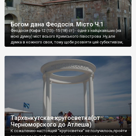
Богом дана Феодосія. Місто Ч.1
Феодосія (Кафа-12 (13) -15 (18) ст) - одне з найцікавіших (на
мою думку) міст всього Кримського півострова .Ну,але
думка в кожного своя, тому щоби розвіяти цей субєктивізм,
запрошую відвідати це
Тарханкутская кругосветка(от
Черноморского до Атлеша)
К сожалению настоящей "кругосветки" не получилось,пройти