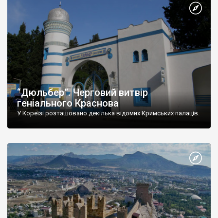
“Дюльбер”. Черговий витвір
геніального Краснова
У Кореїзі розташовано декілька відомих Кримських палаців.