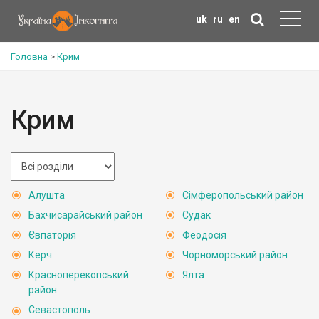
uk
ru
en
Головна
>
Крим
Крим
Алушта
Сімферопольський район
Бахчисарайський район
Судак
Євпаторія
Феодосія
Керч
Чорноморський район
Красноперекопський
Ялта
район
Севастополь