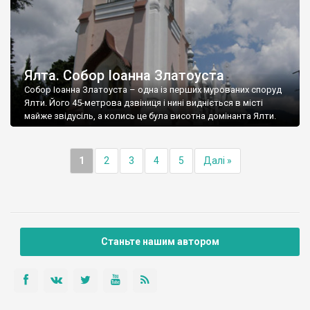
Ялта. Собор Іоанна Златоуста
Собор Іоанна Златоуста – одна із перших мурованих споруд
Ялти. Його 45-метрова дзвіниця і нині видніється в місті
майже звідусіль, а колись це була висотна домінанта Ялти.
1
2
3
4
5
Далі »
Станьте нашим автором