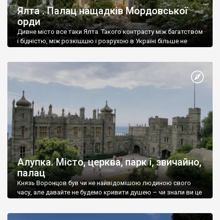
Ялта . Палац нащадків Мордовської
орди
Дивне місто все таки Ялта. Такого контрасту між багатством
і бідністю, між розкішшю і розрухою в Україні більше не
знайдеш.
Алупка. Місто, церква, парк і, звичайно,
палац
Князь Воронцов був чи не найвідомішою людиною свого
часу, але давайте не будемо кривити душею – чи знали ви це
прізвище до відвідин Алупки? Мабуть все таки ні.