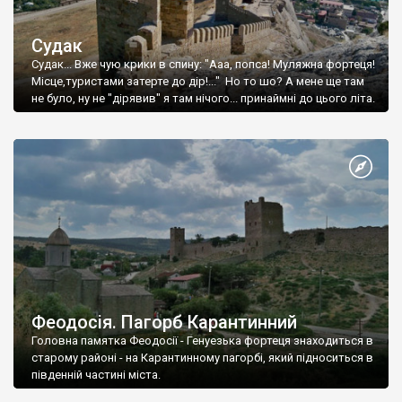
Судак
Судак... Вже чую крики в спину: "Ааа, попса! Муляжна фортеця!
Місце,туристами затерте до дір!..." Но то шо? А мене ще там
не було, ну не "дірявив" я там нічого... принаймні до цього літа.
Феодосія. Пагорб Карантинний
Головна памятка Феодосії - Генуезька фортеця знаходиться в
старому районі - на Карантинному пагорбі, який підноситься в
південній частині міста.