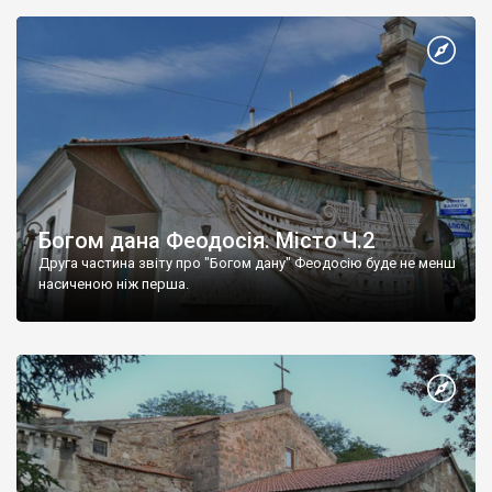
Богом дана Феодосія. Місто Ч.2
Друга частина звіту про "Богом дану" Феодосію буде не менш
насиченою ніж перша.