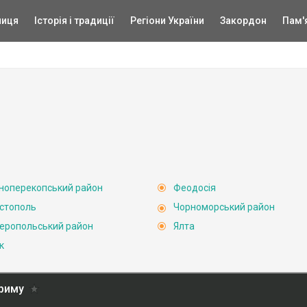
ниця
Історія і традиції
Регіони України
Закордон
Пам'
ноперекопський район
Феодосія
стополь
Чорноморський район
еропольський район
Ялта
к