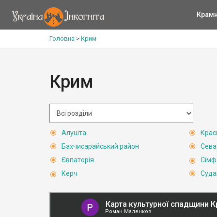
Крам
Головна
>
Крим
Крим
Алушта
Крас
Бахчисарайський район
Сева
Євпаторія
Сімф
Керч
Суда