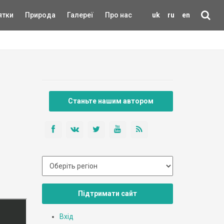
ятки
Природа
Галереї
Про нас
uk
ru
en
Станьте нашим автором
Підтримати сайт
Вхід