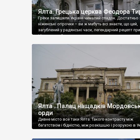
Ялта. Грецька церква Феодора Ти
Греки залишили Україні чималий спадок. Достатньо 
ніжинські огірочки – ви ж мабуть всі знаєте, що цей,
загублений у радянські часи, легендарний рецепт пр
Ніжин греки?
Ялта . Палац нащадків Мордовськ
орди
Дивне місто все таки Ялта. Такого контрасту між
багатством і бідністю, між розкішшю і розрухою в Ук
більше не знайдеш.