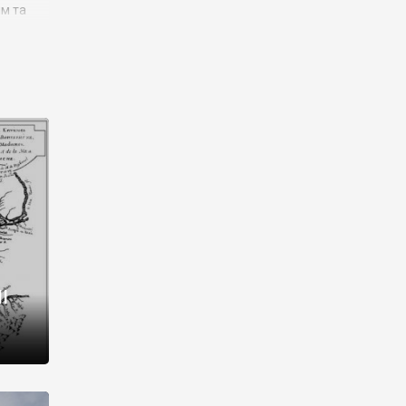
им та
ора і
є
го типу,
ей-
рний
ста:
 райони
від 2
I
і,
рукти,
 котрі