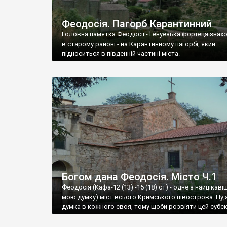
Феодосія. Пагорб Карантинний
Головна памятка Феодосії - Генуезька фортеця знах
в старому районі - на Карантинному пагорбі, який
підноситься в південній частині міста.
Богом дана Феодосія. Місто Ч.1
Феодосія (Кафа-12 (13) -15 (18) ст) - одне з найцікаві
мою думку) міст всього Кримського півострова .Ну,
думка в кожного своя, тому щоби розвіяти цей субєк
запрошую відвідати це