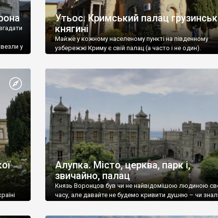
рона
Утьос. Кримський палац грузинськ
княгині
згадати
Майже у кожному населеному пункті на південному
ивезли у
узбережжі Криму є свій палац (а часто і не один).
ої
Алупка. Місто, церква, парк і,
звичайно, палац
Князь Воронцов був чи не найвідомішою людиною св
раїні
часу, але давайте не будемо кривити душею – чи знал
це прізвище до відвідин Алупки? Мабуть все таки ні.