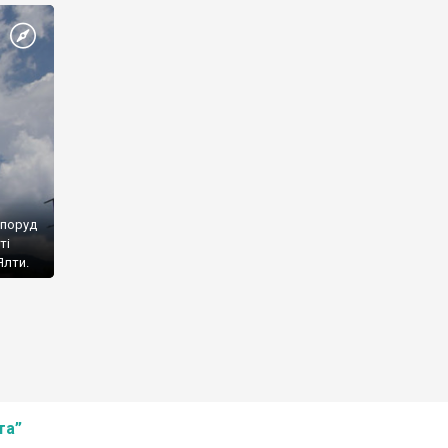
споруд
ті
Ялти.
та”