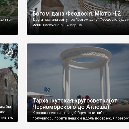
Богом дана Феодосія. Місто Ч.2
одиться
Друга частина звіту про "Богом дану" Феодосію буде 
менш насиченою ніж перша.
Тарханкутская кругосветка(от
Черноморского до Атлеша)
ших (на
але
К сожалению настоящей "кругосветки" не
тивізм,
получилось,пройти пешком вдоль побережья,поэтом
совершали радиальные вылазки из Оленевки.