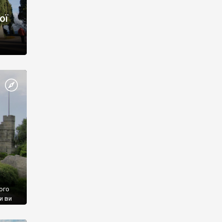
ої
ого
и ви