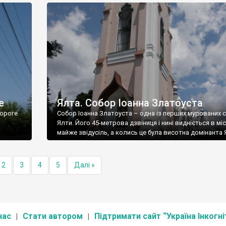
е
Ялта. Собор Іоанна Златоуста
ороге
Собор Іоанна Златоуста – одна із перших мурованих 
Ялти. Його 45-метрова дзвіниця і нині видніється в міс
майже звідусіль, а колись це була висотна домінанта 
2
3
4
5
Далі »
нас
Стати автором
Підтримати сайт “Україна Інкогні