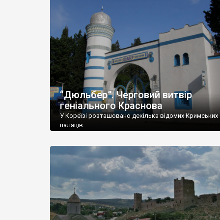
“Дюльбер”. Черговий витвір
геніального Краснова
У Кореїзі розташовано декілька відомих Кримських
палаців.