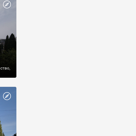
же
нство,