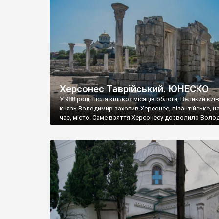
музею «Новгородський музей-заповідник» сотні арт
візантійської доби. Раритети викрадені з фондів об’
культурної спадщини ЮНЕСКО «Херсонеса Таврійсько
Офіційно – на виставку «Золото Візантії», але експер
влада в Україні вважають це лише […]
Херсонес Таврійський. ЮНЕСКО
У 988 році, після кількох місяців облоги, Великий киї
князь Володимир захопив Херсонес, візантійське, на
час, місто. Саме взяття Херсонесу дозволило Воло
диктувати свої умови візантійському імператору Вас
та одружитися з його дочкою Ганною. Цього ж року,
Херсонесі Володимир-язичник, став Василем-
християнином. А потім було Хрещення Русі. На честь
Херсонесу Таврійського названо місто […]