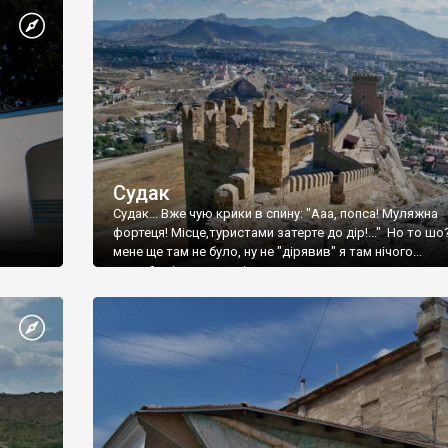
Судак
Судак... Вже чую крики в спину: "Ааа, попса! Муляжна
фортеця! Місце,туристами затерте до дір!..." Но то шо
мене ще там не було, ну не "дірявив" я там нічого...
принаймні до цього літа.