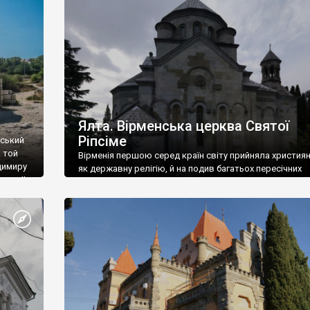
ефактів
називаються «повстяками» (postaki)…” “Вино. Крим
єкту
виробляє відмінне вино і його вдосталь: воно все ду
го».
легке біле і дуже […]
ти та
Ялта. Вірменська церква Святої
Ріпсіме
вський
 той
Вірменія першою серед країн світу прийняла христия
димиру
як державну релігію, й на подив багатьох пересічних
илю ІІ,
українців, які усіх кавказців вважають мусульманами,
 в
вірмени є відданими вірянами Христа