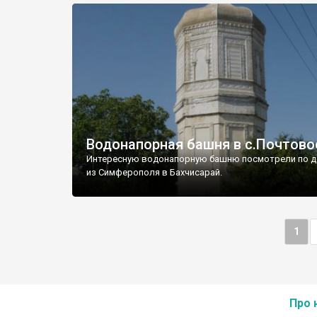
Водонапорная башня в с.Почтово
Интересную водонапорную башню посмотрели по д
из Симферополя в Бахчисарай.
1
Про 