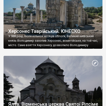
Херсонес Таврійський. ЮНЕСКО
У 988 році, після кількох місяців облоги, Великий київський
князь Володимир захопив Херсонес, візантійське, на той час,
місто. Саме взяття Херсонесу дозволило Володимиру
диктувати свої умови візантійському імператору Василю ІІ, та
одружитися з його дочкою Ганною. Цього ж року, в
Херсонесі Володимир-язичник, став Василем-християнином.
А потім було Хрещення Русі. На честь Херсонесу Таврійського
названо місто […]
Ялта. Вірменська церква Святої Ріпсіме