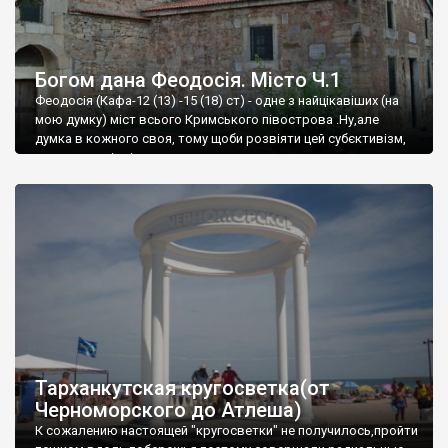
Богом дана Феодосія. Місто Ч.1
Феодосія (Кафа-12 (13) -15 (18) ст) - одне з найцікавіших (на
мою думку) міст всього Кримського півострова .Ну,але
думка в кожного своя, тому щоби розвіяти цей субєктивізм,
запрошую відвідати це
Тарханкутская кругосветка(от
Черноморского до Атлеша)
К сожалению настоящей "кругосветки" не получилось,пройти