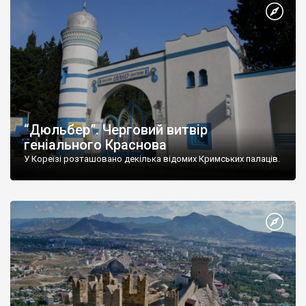
“Дюльбер”. Черговий витвір
геніального Краснова
У Кореїзі розташовано декілька відомих Кримських палаців.