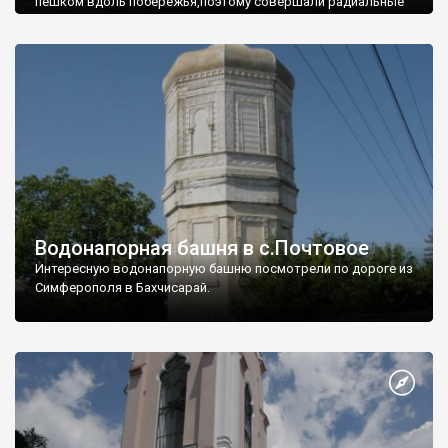
пешком вдоль побережья,поэтому совершали радиальные
вылазки из Оленевки.
Водонапорная башня в с.Почтовое
Интересную водонапорную башню посмотрели по дороге из
Симферополя в Бахчисарай.