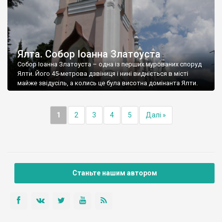
Ялта. Собор Іоанна Златоуста
Собор Іоанна Златоуста – одна із перших мурованих споруд
Ялти. Його 45-метрова дзвіниця і нині видніється в місті
майже звідусіль, а колись це була висотна домінанта Ялти.
1
2
3
4
5
Далі »
Станьте нашим автором