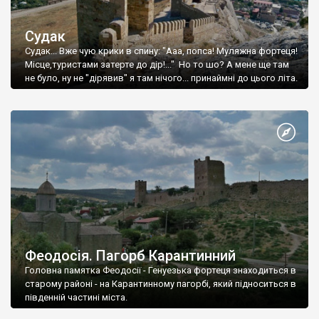
Судак
Судак... Вже чую крики в спину: "Ааа, попса! Муляжна фортеця!
Місце,туристами затерте до дір!..." Но то шо? А мене ще там
не було, ну не "дірявив" я там нічого... принаймні до цього літа.
Феодосія. Пагорб Карантинний
Головна памятка Феодосії - Генуезька фортеця знаходиться в
старому районі - на Карантинному пагорбі, який підноситься в
південній частині міста.