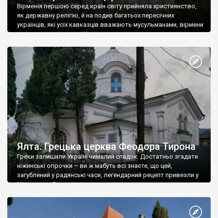
Вірменія першою серед країн світу прийняла християнство,
як державну релігію, й на подив багатьох пересічних
українців, які усіх кавказців вважають мусульманами, вірмени
є відданими вірянами Христа
Ялта. Грецька церква Феодора Тирона
Греки залишили Україні чималий спадок. Достатньо згадати
ніжинські огірочки – ви ж мабуть всі знаєте, що цей,
загублений у радянські часи, легендарний рецепт привезли у
Ніжин греки?