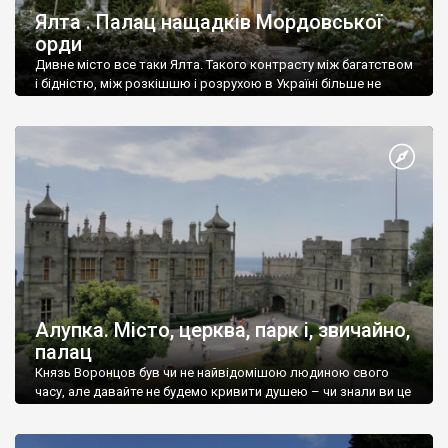
Ялта . Палац нащадків Мордовської
орди
Дивне місто все таки Ялта. Такого контрасту між багатством
і бідністю, між розкішшю і розрухою в Україні більше не
знайдеш.
Алупка. Місто, церква, парк і, звичайно,
палац
Князь Воронцов був чи не найвідомішою людиною свого
часу, але давайте не будемо кривити душею – чи знали ви це
прізвище до відвідин Алупки? Мабуть все таки ні.