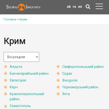
uk
ru
en
Головна
>
Крим
Крим
Алушта
Сімферопольський район
Бахчисарайський район
Судак
Євпаторія
Феодосія
Керч
Чорноморський район
Красноперекопський
Ялта
район
Севастополь