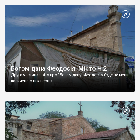
Богом дана Феодосія. Місто Ч.2
Друга частина звіту про "Богом дану" Феодосію буде не менш
насиченою ніж перша.