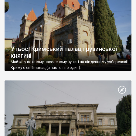
Утьос. Кримський палац грузинської
княгині
Майже у кожному населеному пункті на південному узбережжі
Криму є свій палац (а часто і не один).