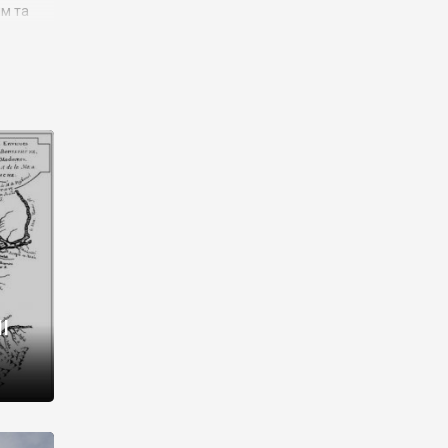
им та
ора і
є
го типу,
ей-
рний
ста:
 райони
від 2
I
і,
рукти,
 котрі