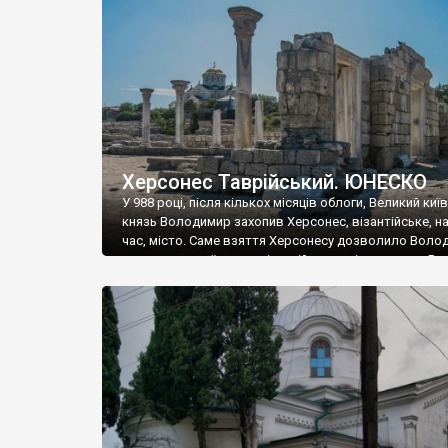
музею «Новгородський музей-заповідник» сотні арт
візантійської доби. Раритети викрадені з фондів об’
культурної спадщини ЮНЕСКО «Херсонеса Таврійсько
Офіційно – на виставку «Золото Візантії», але експер
влада в Україні вважають це лише […]
Херсонес Таврійський. ЮНЕСКО
У 988 році, після кількох місяців облоги, Великий киї
князь Володимир захопив Херсонес, візантійське, на
час, місто. Саме взяття Херсонесу дозволило Воло
диктувати свої умови візантійському імператору Вас
та одружитися з його дочкою Ганною. Цього ж року,
Херсонесі Володимир-язичник, став Василем-
християнином. А потім було Хрещення Русі. На честь
Херсонесу Таврійського названо місто […]