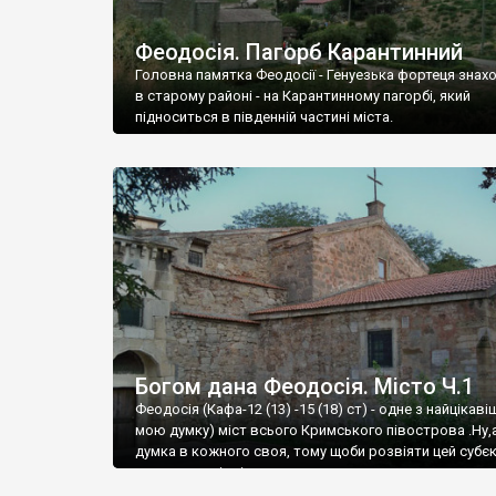
Феодосія. Пагорб Карантинний
Головна памятка Феодосії - Генуезька фортеця знах
в старому районі - на Карантинному пагорбі, який
підноситься в південній частині міста.
Богом дана Феодосія. Місто Ч.1
Феодосія (Кафа-12 (13) -15 (18) ст) - одне з найцікаві
мою думку) міст всього Кримського півострова .Ну,
думка в кожного своя, тому щоби розвіяти цей субєк
запрошую відвідати це