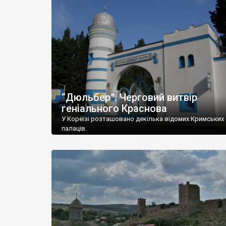
“Дюльбер”. Черговий витвір
геніального Краснова
У Кореїзі розташовано декілька відомих Кримських
палаців.