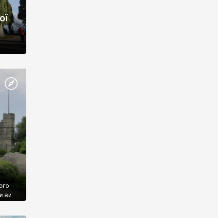
ої
ого
и ви