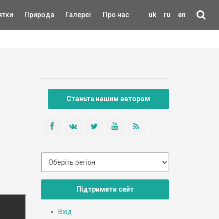
ятки
Природа
Галереї
Про нас
uk
ru
en
Станьте нашим автором
Підтримати сайт
Вхід