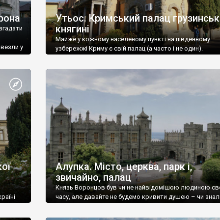
рона
Утьос. Кримський палац грузинськ
княгині
згадати
Майже у кожному населеному пункті на південному
ивезли у
узбережжі Криму є свій палац (а часто і не один).
ої
Алупка. Місто, церква, парк і,
звичайно, палац
Князь Воронцов був чи не найвідомішою людиною св
раїні
часу, але давайте не будемо кривити душею – чи знал
це прізвище до відвідин Алупки? Мабуть все таки ні.