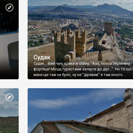
Судак
Судак... Вже чую крики в спину: "Ааа, попса! Муляжна
фортеця! Місце,туристами затерте до дір!..." Но то шо
мене ще там не було, ну не "дірявив" я там нічого...
принаймні до цього літа.