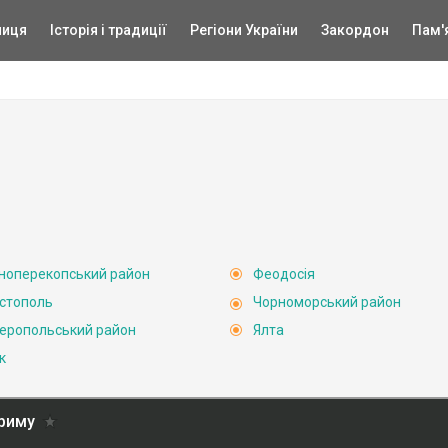
ниця
Історія і традиції
Регіони України
Закордон
Пам'
ноперекопський район
Феодосія
стополь
Чорноморський район
еропольський район
Ялта
к