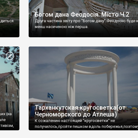
Богом дана Феодосія. Місто Ч.2
одиться
Друга частина звіту про "Богом дану" Феодосію буде 
менш насиченою ніж перша.
Тарханкутская кругосветка(от
Черноморского до Атлеша)
ших (на
але
К сожалению настоящей "кругосветки" не
тивізм,
получилось,пройти пешком вдоль побережья,поэтом
совершали радиальные вылазки из Оленевки.