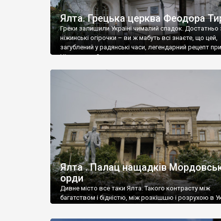
Ялта. Грецька церква Феодора Ти
Греки залишили Україні чималий спадок. Достатньо 
ніжинські огірочки – ви ж мабуть всі знаєте, що цей,
загублений у радянські часи, легендарний рецепт пр
Ніжин греки?
Ялта . Палац нащадків Мордовськ
орди
Дивне місто все таки Ялта. Такого контрасту між
багатством і бідністю, між розкішшю і розрухою в Ук
більше не знайдеш.