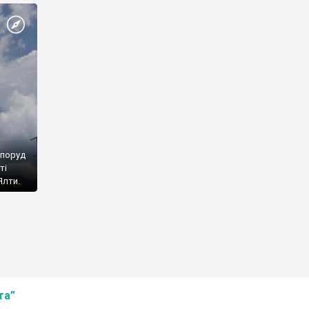
споруд
ті
Ялти.
та”