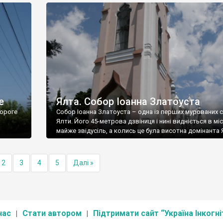
е
Ялта. Собор Іоанна Златоуста
ороге
Собор Іоанна Златоуста – одна із перших мурованих 
Ялти. Його 45-метрова дзвіниця і нині видніється в міс
майже звідусіль, а колись це була висотна домінанта 
2
3
4
5
Далі »
нас
Стати автором
Підтримати сайт “Україна Інкогні