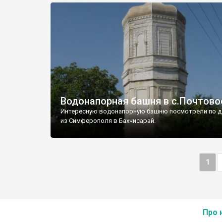
Водонапорная башня в с.Почтово
Интересную водонапорную башню посмотрели по д
из Симферополя в Бахчисарай.
1
Про 