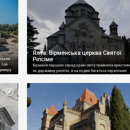
ефактів
називаються «повстяками» (postaki)…” “Вино. Крим
єкту
виробляє відмінне вино і його вдосталь: воно все ду
го».
легке біле і дуже […]
ти та
Ялта. Вірменська церква Святої
Ріпсіме
вський
 той
Вірменія першою серед країн світу прийняла христия
димиру
як державну релігію, й на подив багатьох пересічних
илю ІІ,
українців, які усіх кавказців вважають мусульманами,
 в
вірмени є відданими вірянами Христа