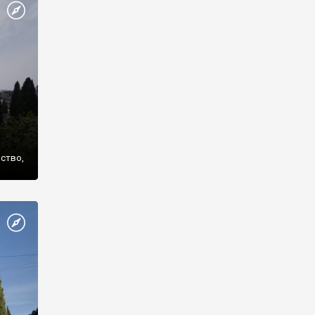
же
нство,