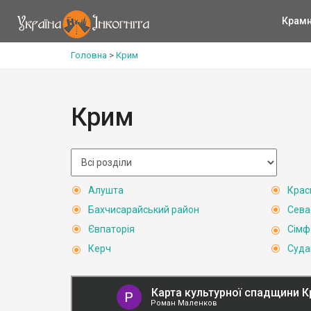
Крам
Головна
>
Крим
Крим
Алушта
Крас
Бахчисарайський район
Сева
Євпаторія
Сімф
Керч
Суда