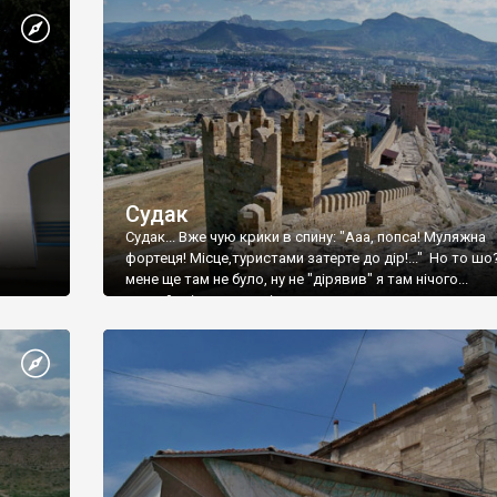
Судак
Судак... Вже чую крики в спину: "Ааа, попса! Муляжна
фортеця! Місце,туристами затерте до дір!..." Но то шо
мене ще там не було, ну не "дірявив" я там нічого...
принаймні до цього літа.