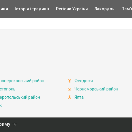
ниця
Історія і традиції
Регіони України
Закордон
Пам'
ноперекопський район
Феодосія
стополь
Чорноморський район
еропольський район
Ялта
к