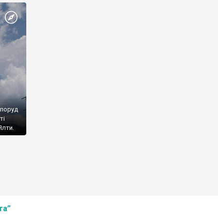
споруд
ті
Ялти.
та”