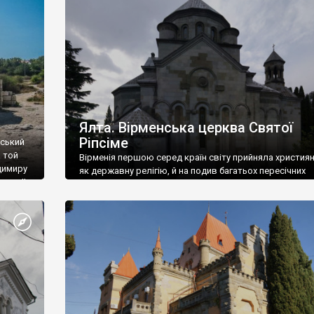
ефактів
називаються «повстяками» (postaki)…” “Вино. Крим
єкту
виробляє відмінне вино і його вдосталь: воно все ду
го».
легке біле і дуже […]
ти та
Ялта. Вірменська церква Святої
Ріпсіме
вський
 той
Вірменія першою серед країн світу прийняла христия
димиру
як державну релігію, й на подив багатьох пересічних
илю ІІ,
українців, які усіх кавказців вважають мусульманами,
 в
вірмени є відданими вірянами Христа