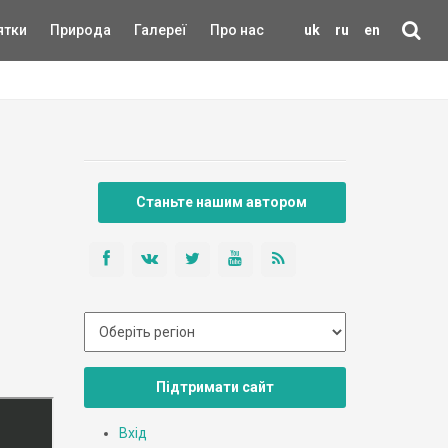
ятки
Природа
Галереї
Про нас
uk
ru
en
Станьте нашим автором
Підтримати сайт
Вхід