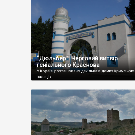
“Дюльбер”. Черговий витвір
геніального Краснова
У Кореїзі розташовано декілька відомих Кримських
палаців.