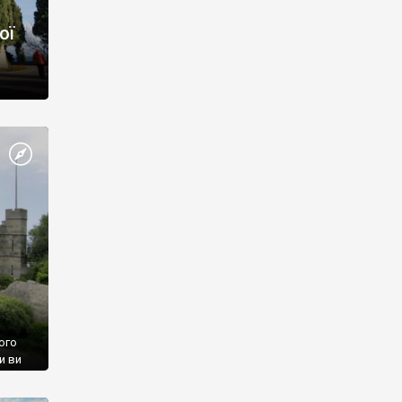
ої
ого
и ви