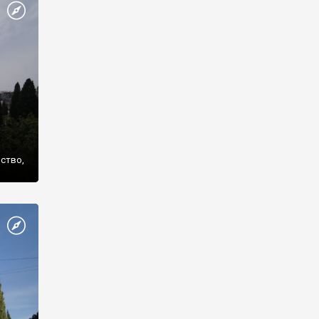
же
нство,