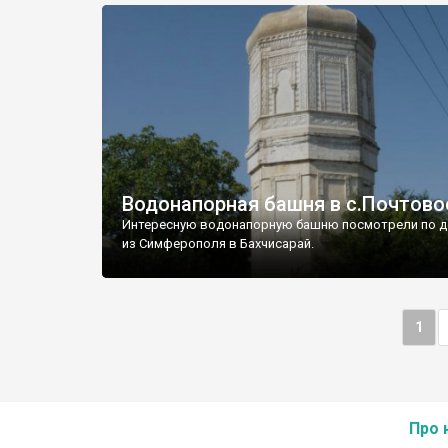
Водонапорная башня в с.Почтово
Интересную водонапорную башню посмотрели по д
из Симферополя в Бахчисарай.
1
Про 