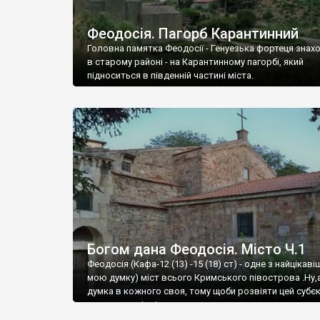
Феодосія. Пагорб Карантинний
Головна памятка Феодосії - Генуезька фортеця знах
в старому районі - на Карантинному пагорбі, який
підноситься в південній частині міста.
Богом дана Феодосія. Місто Ч.1
Феодосія (Кафа-12 (13) -15 (18) ст) - одне з найцікаві
мою думку) міст всього Кримського півострова .Ну,
думка в кожного своя, тому щоби розвіяти цей субєк
запрошую відвідати це