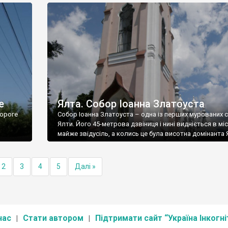
е
Ялта. Собор Іоанна Златоуста
ороге
Собор Іоанна Златоуста – одна із перших мурованих 
Ялти. Його 45-метрова дзвіниця і нині видніється в міс
майже звідусіль, а колись це була висотна домінанта 
2
3
4
5
Далі »
нас
Стати автором
Підтримати сайт “Україна Інкогні