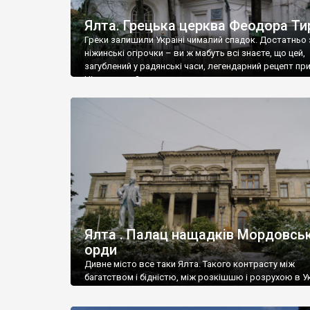
Ялта. Грецька церква Феодора Ти
Греки залишили Україні чималий спадок. Достатньо 
ніжинські огірочки – ви ж мабуть всі знаєте, що цей,
загублений у радянські часи, легендарний рецепт пр
Ніжин греки?
Ялта . Палац нащадків Мордовськ
орди
Дивне місто все таки Ялта. Такого контрасту між
багатством і бідністю, між розкішшю і розрухою в Ук
більше не знайдеш.