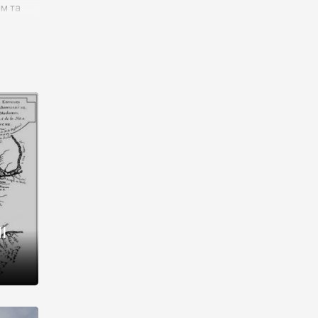
им та
ора і
є
го типу,
ей-
рний
ста:
 райони
від 2
I
і,
рукти,
 котрі