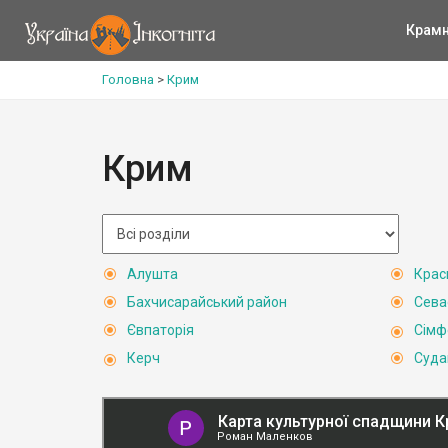
Крам
Головна
>
Крим
Крим
Алушта
Крас
Бахчисарайський район
Сева
Євпаторія
Сімф
Керч
Суда