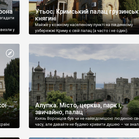
рона
Утьос. Кримський палац грузинськ
княгині
згадати
Майже у кожному населеному пункті на південному
ивезли у
узбережжі Криму є свій палац (а часто і не один).
ої
Алупка. Місто, церква, парк і,
звичайно, палац
Князь Воронцов був чи не найвідомішою людиною св
раїні
часу, але давайте не будемо кривити душею – чи знал
це прізвище до відвідин Алупки? Мабуть все таки ні.