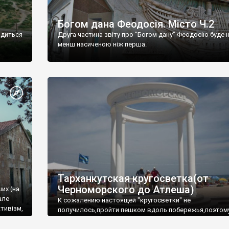
Богом дана Феодосія. Місто Ч.2
одиться
Друга частина звіту про "Богом дану" Феодосію буде 
менш насиченою ніж перша.
Тарханкутская кругосветка(от
Черноморского до Атлеша)
ших (на
але
К сожалению настоящей "кругосветки" не
тивізм,
получилось,пройти пешком вдоль побережья,поэтом
совершали радиальные вылазки из Оленевки.