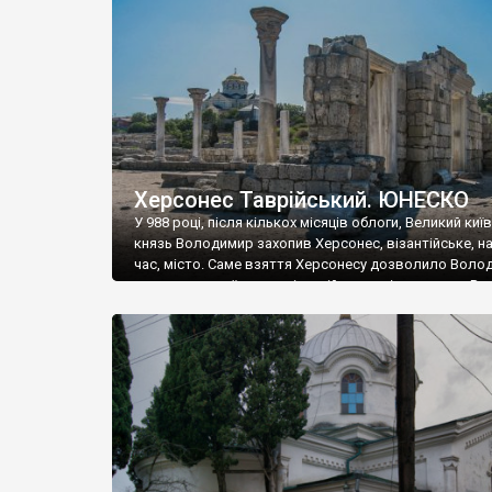
музею «Новгородський музей-заповідник» сотні арт
візантійської доби. Раритети викрадені з фондів об’
культурної спадщини ЮНЕСКО «Херсонеса Таврійсько
Офіційно – на виставку «Золото Візантії», але експер
влада в Україні вважають це лише […]
Херсонес Таврійський. ЮНЕСКО
У 988 році, після кількох місяців облоги, Великий киї
князь Володимир захопив Херсонес, візантійське, на
час, місто. Саме взяття Херсонесу дозволило Воло
диктувати свої умови візантійському імператору Вас
та одружитися з його дочкою Ганною. Цього ж року,
Херсонесі Володимир-язичник, став Василем-
християнином. А потім було Хрещення Русі. На честь
Херсонесу Таврійського названо місто […]