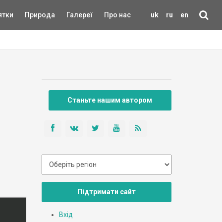
ятки
Природа
Галереї
Про нас
uk
ru
en
Станьте нашим автором
Підтримати сайт
Вхід