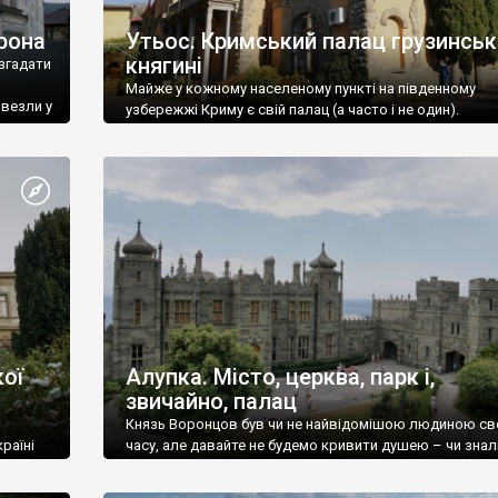
рона
Утьос. Кримський палац грузинськ
княгині
згадати
Майже у кожному населеному пункті на південному
ивезли у
узбережжі Криму є свій палац (а часто і не один).
ої
Алупка. Місто, церква, парк і,
звичайно, палац
Князь Воронцов був чи не найвідомішою людиною св
раїні
часу, але давайте не будемо кривити душею – чи знал
це прізвище до відвідин Алупки? Мабуть все таки ні.