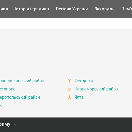
ниця
Історія і традиції
Регіони України
Закордон
Пам'
ноперекопський район
Феодосія
стополь
Чорноморський район
еропольський район
Ялта
к