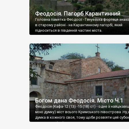
Феодосія. Пагорб Карантинний
Головна памятка Феодосії - Генуезька фортеця знах
в старому районі - на Карантинному пагорбі, який
підноситься в південній частині міста.
Богом дана Феодосія. Місто Ч.1
Феодосія (Кафа-12 (13) -15 (18) ст) - одне з найцікаві
мою думку) міст всього Кримського півострова .Ну,
думка в кожного своя, тому щоби розвіяти цей субєк
запрошую відвідати це