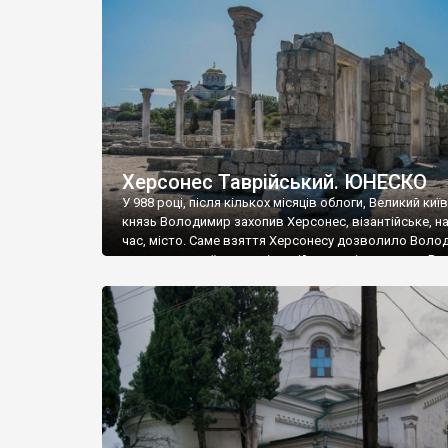
музею «Новгородський музей-заповідник» сотні арт
візантійської доби. Раритети викрадені з фондів об’
культурної спадщини ЮНЕСКО «Херсонеса Таврійсько
Офіційно – на виставку «Золото Візантії», але експер
влада в Україні вважають це лише […]
Херсонес Таврійський. ЮНЕСКО
У 988 році, після кількох місяців облоги, Великий киї
князь Володимир захопив Херсонес, візантійське, на
час, місто. Саме взяття Херсонесу дозволило Воло
диктувати свої умови візантійському імператору Вас
та одружитися з його дочкою Ганною. Цього ж року,
Херсонесі Володимир-язичник, став Василем-
християнином. А потім було Хрещення Русі. На честь
Херсонесу Таврійського названо місто […]