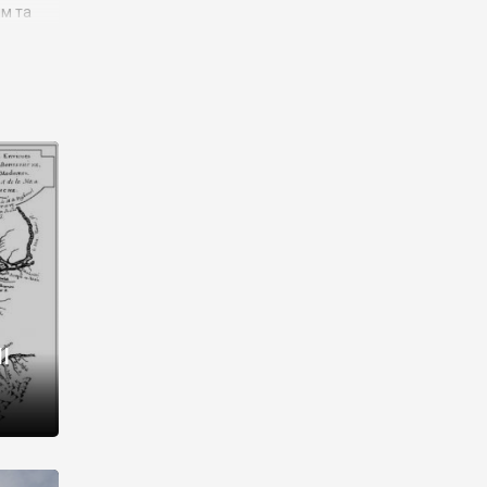
им та
ора і
є
го типу,
ей-
рний
ста:
 райони
від 2
I
і,
рукти,
 котрі