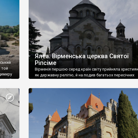
ефактів
називаються «повстяками» (postaki)…” “Вино. Крим
єкту
виробляє відмінне вино і його вдосталь: воно все ду
го».
легке біле і дуже […]
ти та
Ялта. Вірменська церква Святої
Ріпсіме
вський
 той
Вірменія першою серед країн світу прийняла христия
димиру
як державну релігію, й на подив багатьох пересічних
илю ІІ,
українців, які усіх кавказців вважають мусульманами,
 в
вірмени є відданими вірянами Христа