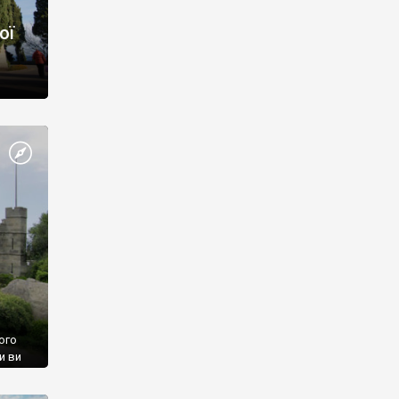
ої
ого
и ви