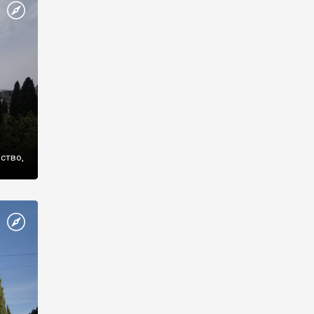
же
нство,