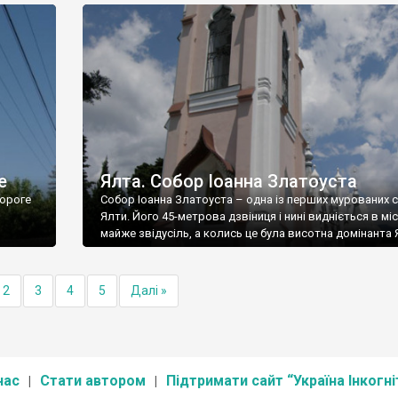
е
Ялта. Собор Іоанна Златоуста
ороге
Собор Іоанна Златоуста – одна із перших мурованих 
Ялти. Його 45-метрова дзвіниця і нині видніється в міс
майже звідусіль, а колись це була висотна домінанта 
2
3
4
5
Далі »
нас
Стати автором
Підтримати сайт “Україна Інкогні