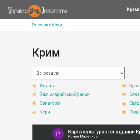
Крам
Головна
>
Крим
Крим
Алушта
Крас
Бахчисарайський район
Сева
Євпаторія
Сімф
Керч
Суда