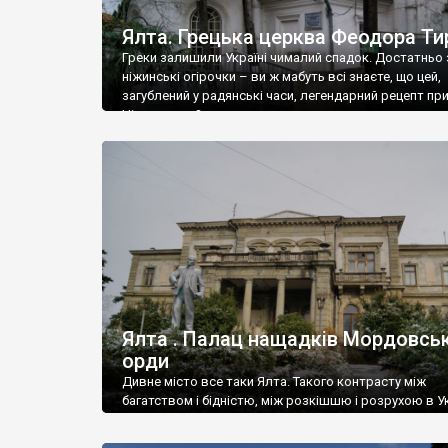
Ялта. Грецька церква Феодора Ти
Греки залишили Україні чималий спадок. Достатньо 
ніжинські огірочки – ви ж мабуть всі знаєте, що цей,
загублений у радянські часи, легендарний рецепт пр
Ніжин греки?
Ялта . Палац нащадків Мордовськ
орди
Дивне місто все таки Ялта. Такого контрасту між
багатством і бідністю, між розкішшю і розрухою в Ук
більше не знайдеш.