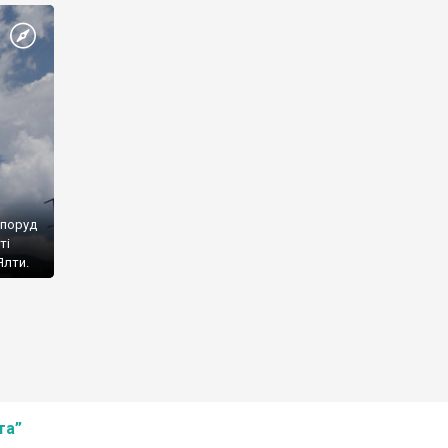
споруд
ті
Ялти.
та”