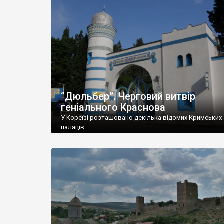
“Дюльбер”. Черговий витвір
геніального Краснова
У Кореїзі розташовано декілька відомих Кримських
палаців.