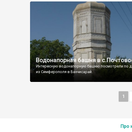
Водонапорная башня в с.Почтово
Интересную водонапорную башню посмотрели по д
из Симферополя в Бахчисарай.
1
Про 