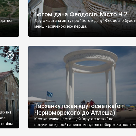
Богом дана Феодосія. Місто Ч.2
одиться
Друга частина звіту про "Богом дану" Феодосію буде 
менш насиченою ніж перша.
Тарханкутская кругосветка(от
Черноморского до Атлеша)
ших (на
але
К сожалению настоящей "кругосветки" не
тивізм,
получилось,пройти пешком вдоль побережья,поэтом
совершали радиальные вылазки из Оленевки.