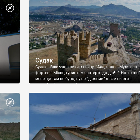
Судак
Судак... Вже чую крики в спину: "Ааа, попса! Муляжна
фортеця! Місце,туристами затерте до дір!..." Но то шо
мене ще там не було, ну не "дірявив" я там нічого...
принаймні до цього літа.