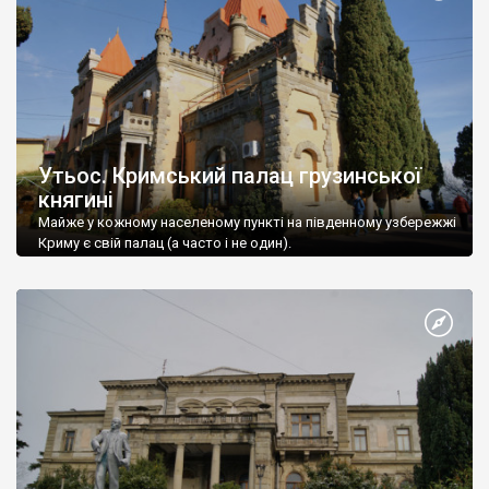
Утьос. Кримський палац грузинської
княгині
Майже у кожному населеному пункті на південному узбережжі
Криму є свій палац (а часто і не один).