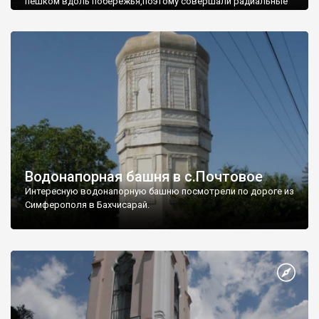
пешком вдоль побережья,поэтому совершали радиальные
вылазки из Оленевки.
Водонапорная башня в с.Почтовое
Интересную водонапорную башню посмотрели по дороге из
Симферополя в Бахчисарай.