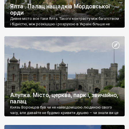
Ялта . Палац нащадків Мордовської
орди
Дивне місто все таки Ялта. Такого контрасту між багатством
і бідністю, між розкішшю і розрухою в Україні більше не
знайдеш.
Алупка. Місто, церква, парк і, звичайно,
палац
Князь Воронцов був чи не найвідомішою людиною свого
часу, але давайте не будемо кривити душею – чи знали ви це
прізвище до відвідин Алупки? Мабуть все таки ні.