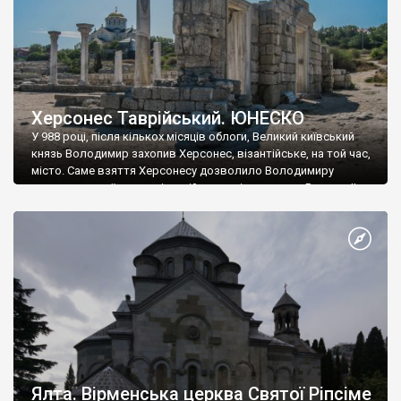
Херсонес Таврійський. ЮНЕСКО
У 988 році, після кількох місяців облоги, Великий київський
князь Володимир захопив Херсонес, візантійське, на той час,
місто. Саме взяття Херсонесу дозволило Володимиру
диктувати свої умови візантійському імператору Василю ІІ, та
одружитися з його дочкою Ганною. Цього ж року, в
Херсонесі Володимир-язичник, став Василем-християнином.
А потім було Хрещення Русі. На честь Херсонесу Таврійського
названо місто […]
Ялта. Вірменська церква Святої Ріпсіме