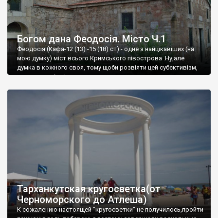
Богом дана Феодосія. Місто Ч.1
Феодосія (Кафа-12 (13) -15 (18) ст) - одне з найцікавіших (на
мою думку) міст всього Кримського півострова .Ну,але
думка в кожного своя, тому щоби розвіяти цей субєктивізм,
запрошую відвідати це
Тарханкутская кругосветка(от
Черноморского до Атлеша)
К сожалению настоящей "кругосветки" не получилось,пройти