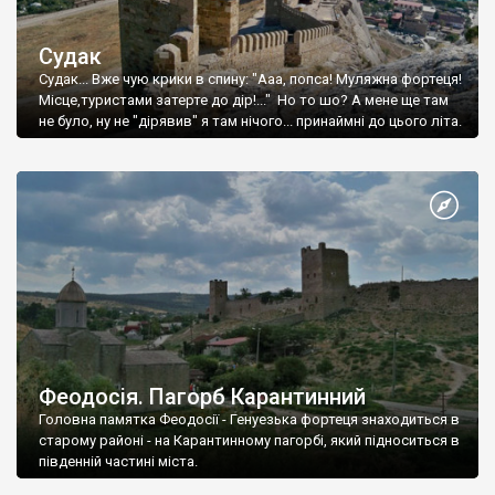
Судак
Судак... Вже чую крики в спину: "Ааа, попса! Муляжна фортеця!
Місце,туристами затерте до дір!..." Но то шо? А мене ще там
не було, ну не "дірявив" я там нічого... принаймні до цього літа.
Феодосія. Пагорб Карантинний
Головна памятка Феодосії - Генуезька фортеця знаходиться в
старому районі - на Карантинному пагорбі, який підноситься в
південній частині міста.