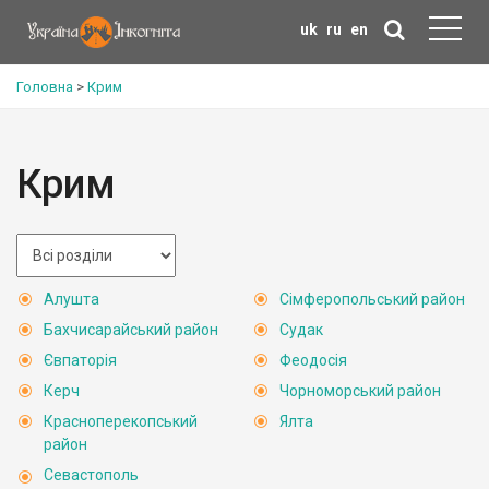
uk
ru
en
Головна
>
Крим
Крим
Алушта
Сімферопольський район
Бахчисарайський район
Судак
Євпаторія
Феодосія
Керч
Чорноморський район
Красноперекопський
Ялта
район
Севастополь