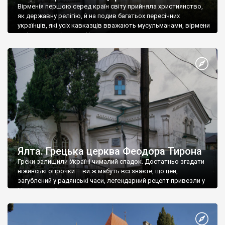
Вірменія першою серед країн світу прийняла християнство,
як державну релігію, й на подив багатьох пересічних
українців, які усіх кавказців вважають мусульманами, вірмени
є відданими вірянами Христа
Ялта. Грецька церква Феодора Тирона
Греки залишили Україні чималий спадок. Достатньо згадати
ніжинські огірочки – ви ж мабуть всі знаєте, що цей,
загублений у радянські часи, легендарний рецепт привезли у
Ніжин греки?