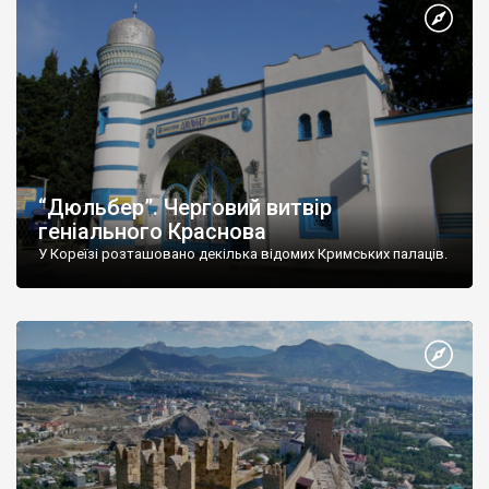
“Дюльбер”. Черговий витвір
геніального Краснова
У Кореїзі розташовано декілька відомих Кримських палаців.