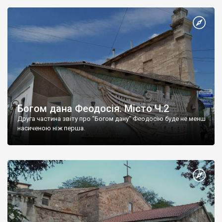
Богом дана Феодосія. Місто Ч.2
Друга частина звіту про "Богом дану" Феодосію буде не менш
насиченою ніж перша.