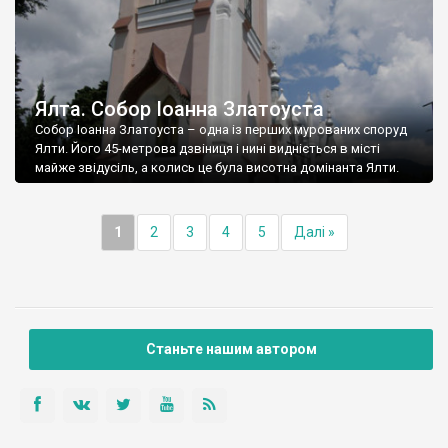
Ялта. Собор Іоанна Златоуста
Собор Іоанна Златоуста – одна із перших мурованих споруд
Ялти. Його 45-метрова дзвіниця і нині видніється в місті
майже звідусіль, а колись це була висотна домінанта Ялти.
1
2
3
4
5
Далі »
Станьте нашим автором