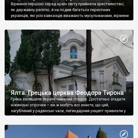
Вірменія першою серед країн світу прийняла християнство,
як державну релігію, й на подив багатьох пересічних
українців, які усіх кавказців вважають мусульманами, вірмени
є відданими вірянами Христа
Ялта. Грецька церква Феодора Тирона
Греки залишили Україні чималий спадок. Достатньо згадати
ніжинські огірочки – ви ж мабуть всі знаєте, що цей,
загублений у радянські часи, легендарний рецепт привезли у
Ніжин греки?