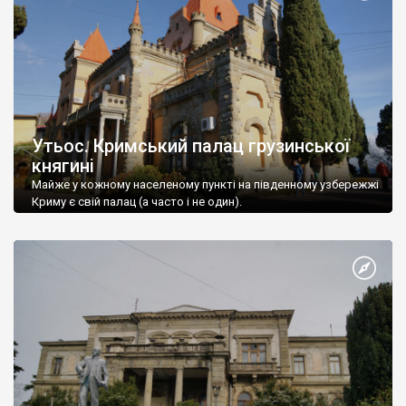
Утьос. Кримський палац грузинської
княгині
Майже у кожному населеному пункті на південному узбережжі
Криму є свій палац (а часто і не один).