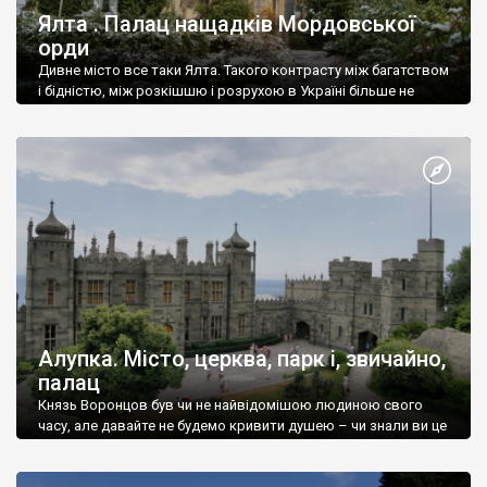
Ялта . Палац нащадків Мордовської
орди
Дивне місто все таки Ялта. Такого контрасту між багатством
і бідністю, між розкішшю і розрухою в Україні більше не
знайдеш.
Алупка. Місто, церква, парк і, звичайно,
палац
Князь Воронцов був чи не найвідомішою людиною свого
часу, але давайте не будемо кривити душею – чи знали ви це
прізвище до відвідин Алупки? Мабуть все таки ні.