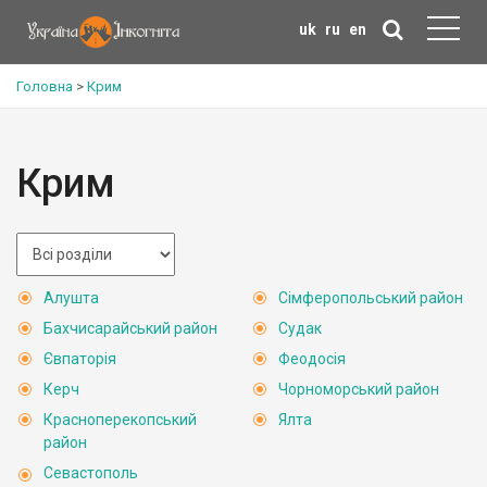
uk
ru
en
Головна
>
Крим
Крим
Алушта
Сімферопольський район
Бахчисарайський район
Судак
Євпаторія
Феодосія
Керч
Чорноморський район
Красноперекопський
Ялта
район
Севастополь