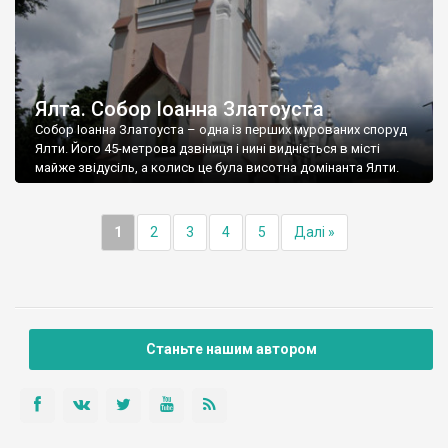
Ялта. Собор Іоанна Златоуста
Собор Іоанна Златоуста – одна із перших мурованих споруд
Ялти. Його 45-метрова дзвіниця і нині видніється в місті
майже звідусіль, а колись це була висотна домінанта Ялти.
1
2
3
4
5
Далі »
Станьте нашим автором