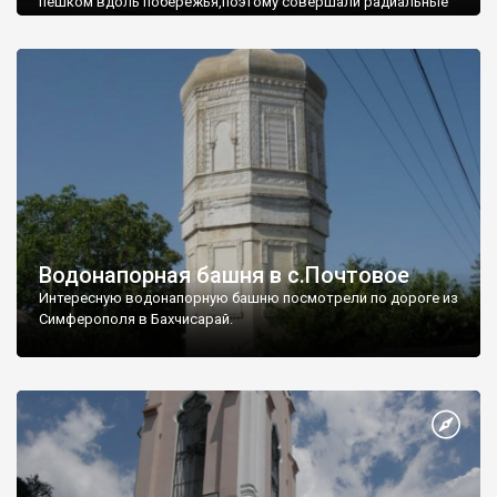
пешком вдоль побережья,поэтому совершали радиальные
вылазки из Оленевки.
Водонапорная башня в с.Почтовое
Интересную водонапорную башню посмотрели по дороге из
Симферополя в Бахчисарай.