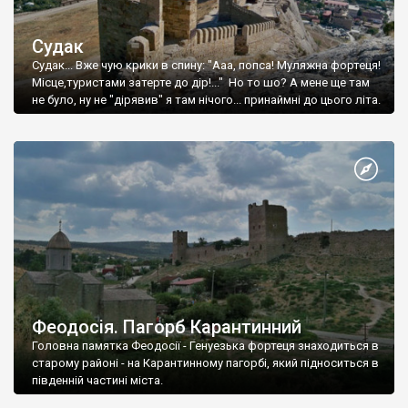
Судак
Судак... Вже чую крики в спину: "Ааа, попса! Муляжна фортеця!
Місце,туристами затерте до дір!..." Но то шо? А мене ще там
не було, ну не "дірявив" я там нічого... принаймні до цього літа.
Феодосія. Пагорб Карантинний
Головна памятка Феодосії - Генуезька фортеця знаходиться в
старому районі - на Карантинному пагорбі, який підноситься в
південній частині міста.