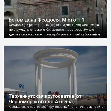
Богом дана Феодосія. Місто Ч.1
Феодосія (Кафа-12 (13) -15 (18) ст) - одне з найцікавіших (на
мою думку) міст всього Кримського півострова .Ну,але
думка в кожного своя, тому щоби розвіяти цей субєктивізм,
запрошую відвідати це
Тарханкутская кругосветка(от
Черноморского до Атлеша)
К сожалению настоящей "кругосветки" не получилось,пройти