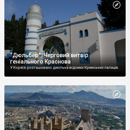
“Дюльбер”. Черговий витвір
геніального Краснова
У Кореїзі розташовано декілька відомих Кримських палаців.