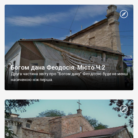
Богом дана Феодосія. Місто Ч.2
Друга частина звіту про "Богом дану" Феодосію буде не менш
насиченою ніж перша.