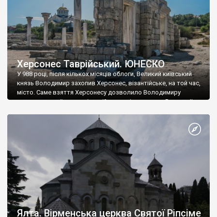
Херсонес Таврійський. ЮНЕСКО
У 988 році, після кількох місяців облоги, Великий київський
князь Володимир захопив Херсонес, візантійське, на той час,
місто. Саме взяття Херсонесу дозволило Володимиру
диктувати свої умови візантійському імператору Василю ІІ, та
одружитися з його дочкою Ганною. Цього ж року, в
Херсонесі Володимир-язичник, став Василем-християнином.
А потім було Хрещення Русі. На честь Херсонесу Таврійського
названо місто […]
Ялта. Вірменська церква Святої Ріпсіме