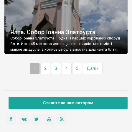
Ялта. Собор Іоанна Златоуста
Собор Іоанна Златоуста – одна із перших мурованих споруд
Ялти. Його 45-метрова дзвіниця і нині видніється в місті
майже звідусіль, а колись це була висотна домінанта Ялти.
1
2
3
4
5
Далі »
Станьте нашим автором