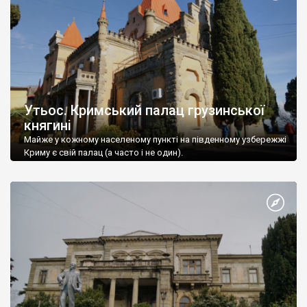
Утьос. Кримський палац грузинської
княгині
Майже у кожному населеному пункті на південному узбережжі
Криму є свій палац (а часто і не один).