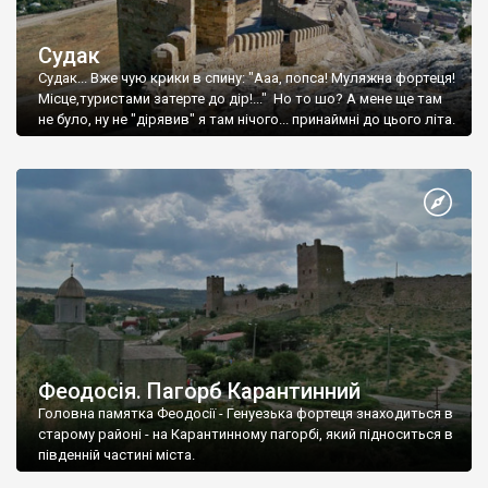
Судак
Судак... Вже чую крики в спину: "Ааа, попса! Муляжна фортеця!
Місце,туристами затерте до дір!..." Но то шо? А мене ще там
не було, ну не "дірявив" я там нічого... принаймні до цього літа.
Феодосія. Пагорб Карантинний
Головна памятка Феодосії - Генуезька фортеця знаходиться в
старому районі - на Карантинному пагорбі, який підноситься в
південній частині міста.