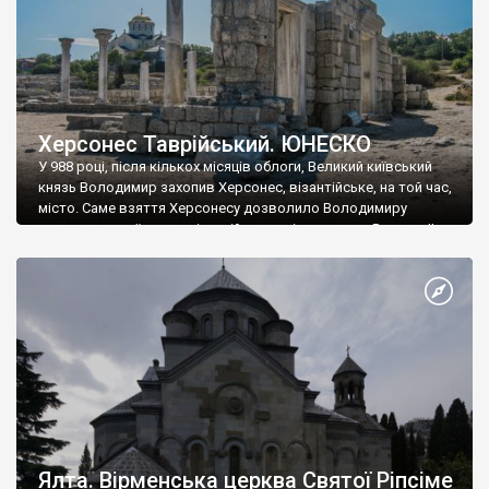
Херсонес Таврійський. ЮНЕСКО
У 988 році, після кількох місяців облоги, Великий київський
князь Володимир захопив Херсонес, візантійське, на той час,
місто. Саме взяття Херсонесу дозволило Володимиру
диктувати свої умови візантійському імператору Василю ІІ, та
одружитися з його дочкою Ганною. Цього ж року, в
Херсонесі Володимир-язичник, став Василем-християнином.
А потім було Хрещення Русі. На честь Херсонесу Таврійського
названо місто […]
Ялта. Вірменська церква Святої Ріпсіме