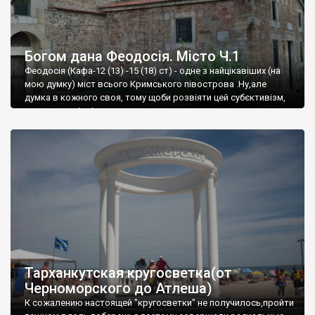
Богом дана Феодосія. Місто Ч.1
Феодосія (Кафа-12 (13) -15 (18) ст) - одне з найцікавіших (на
мою думку) міст всього Кримського півострова .Ну,але
думка в кожного своя, тому щоби розвіяти цей субєктивізм,
запрошую відвідати це
Тарханкутская кругосветка(от
Черноморского до Атлеша)
К сожалению настоящей "кругосветки" не получилось,пройти