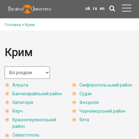
uk
ru
en
Головна
>
Крим
Крим
Алушта
Сімферопольський район
Бахчисарайський район
Судак
Євпаторія
Феодосія
Керч
Чорноморський район
Красноперекопський
Ялта
район
Севастополь