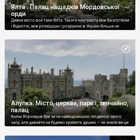
Ялта . Палац нащадків Мордовської
орди
Дивне місто все таки Ялта. Такого контрасту між багатством
і бідністю, між розкішшю і розрухою в Україні більше не
знайдеш.
Алупка. Місто, церква, парк і, звичайно,
палац
Князь Воронцов був чи не найвідомішою людиною свого
часу, але давайте не будемо кривити душею – чи знали ви це
прізвище до відвідин Алупки? Мабуть все таки ні.