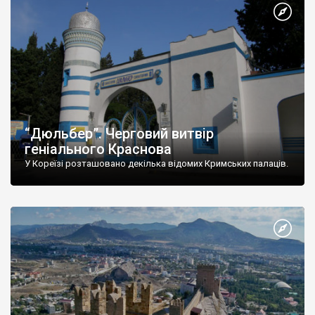
“Дюльбер”. Черговий витвір
геніального Краснова
У Кореїзі розташовано декілька відомих Кримських палаців.