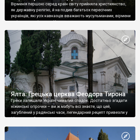
Вірменія першою серед країн світу прийняла християнство,
як державну релігію, й на подив багатьох пересічних
українців, які усіх кавказців вважають мусульманами, вірмени
є відданими вірянами Христа
Ялта. Грецька церква Феодора Тирона
Греки залишили Україні чималий спадок. Достатньо згадати
ніжинські огірочки – ви ж мабуть всі знаєте, що цей,
загублений у радянські часи, легендарний рецепт привезли у
Ніжин греки?