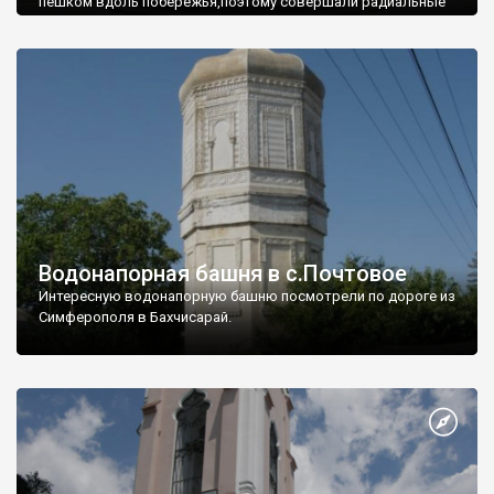
пешком вдоль побережья,поэтому совершали радиальные
вылазки из Оленевки.
Водонапорная башня в с.Почтовое
Интересную водонапорную башню посмотрели по дороге из
Симферополя в Бахчисарай.