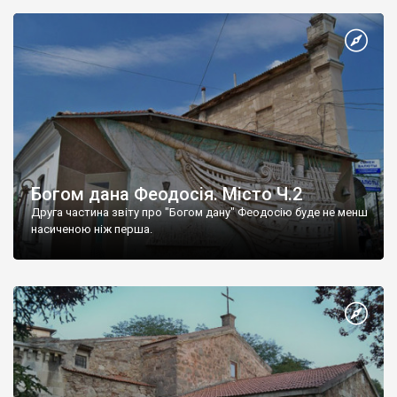
Богом дана Феодосія. Місто Ч.2
Друга частина звіту про "Богом дану" Феодосію буде не менш
насиченою ніж перша.