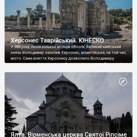
Херсонес Таврійський. ЮНЕСКО
У 988 році, після кількох місяців облоги, Великий київський
князь Володимир захопив Херсонес, візантійське, на той час,
місто. Саме взяття Херсонесу дозволило Володимиру
диктувати свої умови візантійському імператору Василю ІІ, та
одружитися з його дочкою Ганною. Цього ж року, в
Херсонесі Володимир-язичник, став Василем-християнином.
А потім було Хрещення Русі. На честь Херсонесу Таврійського
названо місто […]
Ялта. Вірменська церква Святої Ріпсіме