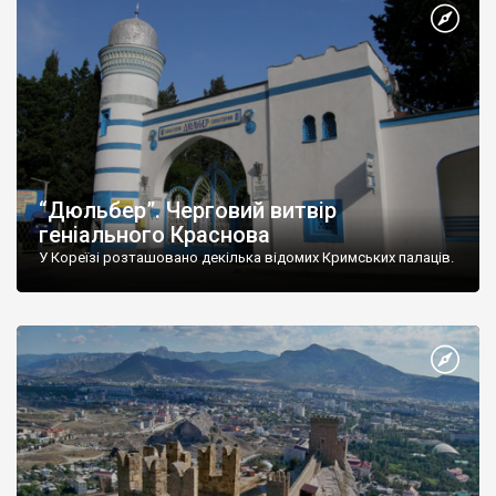
“Дюльбер”. Черговий витвір
геніального Краснова
У Кореїзі розташовано декілька відомих Кримських палаців.