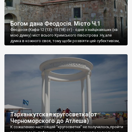
Богом дана Феодосія. Місто Ч.1
Феодосія (Кафа-12 (13) -15 (18) ст) - одне з найцікавіших (на
мою думку) міст всього Кримського півострова .Ну,але
думка в кожного своя, тому щоби розвіяти цей субєктивізм,
запрошую відвідати це
Тарханкутская кругосветка(от
Черноморского до Атлеша)
К сожалению настоящей "кругосветки" не получилось,пройти