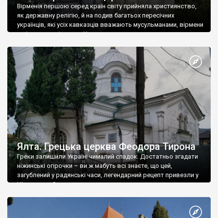
Вірменія першою серед країн світу прийняла християнство,
як державну релігію, й на подив багатьох пересічних
українців, які усіх кавказців вважають мусульманами, вірмени
є відданими вірянами Христа
Ялта. Грецька церква Феодора Тирона
Греки залишили Україні чималий спадок. Достатньо згадати
ніжинські огірочки – ви ж мабуть всі знаєте, що цей,
загублений у радянські часи, легендарний рецепт привезли у
Ніжин греки?