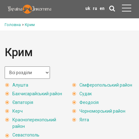
uk
ru
en
Головна
>
Крим
Крим
Алушта
Сімферопольський район
Бахчисарайський район
Судак
Євпаторія
Феодосія
Керч
Чорноморський район
Красноперекопський
Ялта
район
Севастополь