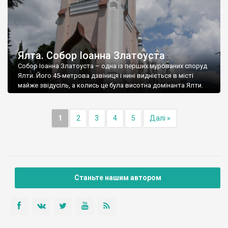
Ялта. Собор Іоанна Златоуста
Собор Іоанна Златоуста – одна із перших мурованих споруд
Ялти. Його 45-метрова дзвіниця і нині видніється в місті
майже звідусіль, а колись це була висотна домінанта Ялти.
1
2
3
4
5
Далі »
Станьте нашим автором