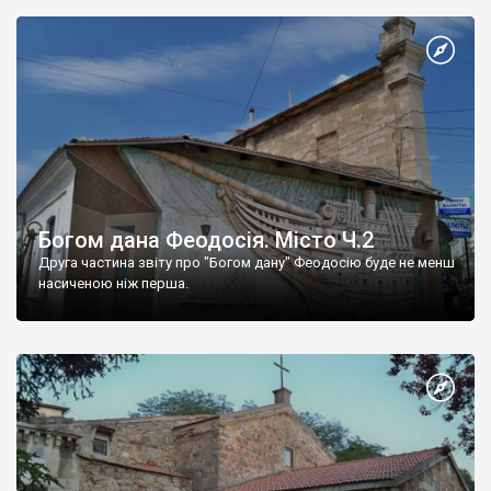
Богом дана Феодосія. Місто Ч.2
Друга частина звіту про "Богом дану" Феодосію буде не менш
насиченою ніж перша.