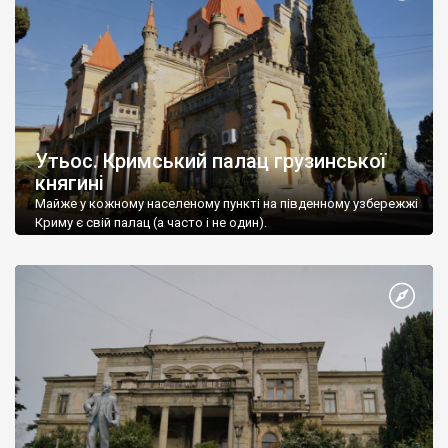
Утьос. Кримський палац грузинської
княгині
Майже у кожному населеному пункті на південному узбережжі
Криму є свій палац (а часто і не один).