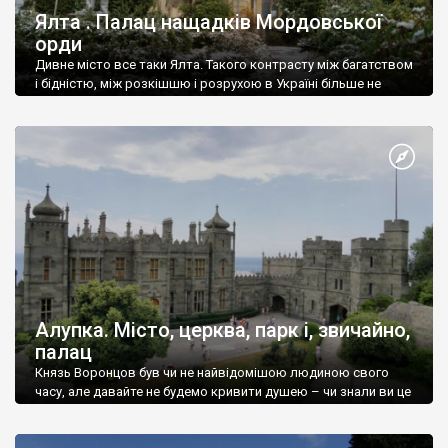
Ялта . Палац нащадків Мордовської
орди
Дивне місто все таки Ялта. Такого контрасту між багатством
і бідністю, між розкішшю і розрухою в Україні більше не
знайдеш.
Алупка. Місто, церква, парк і, звичайно,
палац
Князь Воронцов був чи не найвідомішою людиною свого
часу, але давайте не будемо кривити душею – чи знали ви це
прізвище до відвідин Алупки? Мабуть все таки ні.