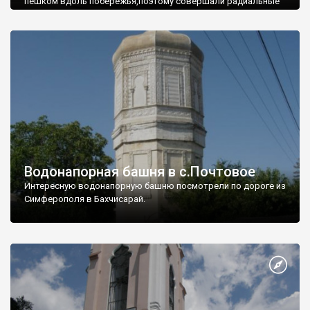
пешком вдоль побережья,поэтому совершали радиальные
вылазки из Оленевки.
Водонапорная башня в с.Почтовое
Интересную водонапорную башню посмотрели по дороге из
Симферополя в Бахчисарай.