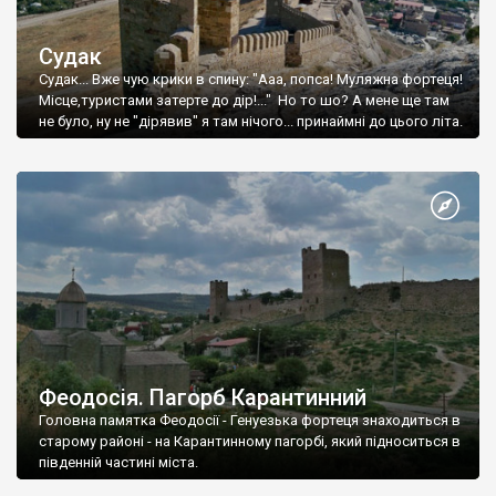
Судак
Судак... Вже чую крики в спину: "Ааа, попса! Муляжна фортеця!
Місце,туристами затерте до дір!..." Но то шо? А мене ще там
не було, ну не "дірявив" я там нічого... принаймні до цього літа.
Феодосія. Пагорб Карантинний
Головна памятка Феодосії - Генуезька фортеця знаходиться в
старому районі - на Карантинному пагорбі, який підноситься в
південній частині міста.