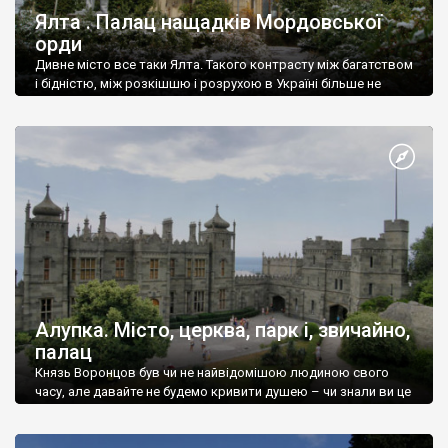
Ялта . Палац нащадків Мордовської
орди
Дивне місто все таки Ялта. Такого контрасту між багатством
і бідністю, між розкішшю і розрухою в Україні більше не
знайдеш.
Алупка. Місто, церква, парк і, звичайно,
палац
Князь Воронцов був чи не найвідомішою людиною свого
часу, але давайте не будемо кривити душею – чи знали ви це
прізвище до відвідин Алупки? Мабуть все таки ні.