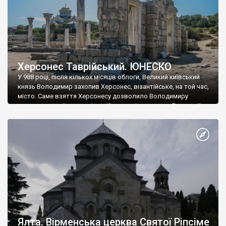
Херсонес Таврійський. ЮНЕСКО
У 988 році, після кількох місяців облоги, Великий київський
князь Володимир захопив Херсонес, візантійське, на той час,
місто. Саме взяття Херсонесу дозволило Володимиру
диктувати свої умови візантійському імператору Василю ІІ, та
одружитися з його дочкою Ганною. Цього ж року, в
Херсонесі Володимир-язичник, став Василем-християнином.
А потім було Хрещення Русі. На честь Херсонесу Таврійського
названо місто […]
Ялта. Вірменська церква Святої Ріпсіме