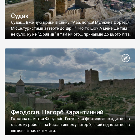
Судак
Судак... Вже чую крики в спину: "Ааа, попса! Муляжна фортеця!
Місце,туристами затерте до дір!..." Но то шо? А мене ще там
не було, ну не "дірявив" я там нічого... принаймні до цього літа.
Феодосія. Пагорб Карантинний
Головна памятка Феодосії - Генуезька фортеця знаходиться в
старому районі - на Карантинному пагорбі, який підноситься в
південній частині міста.