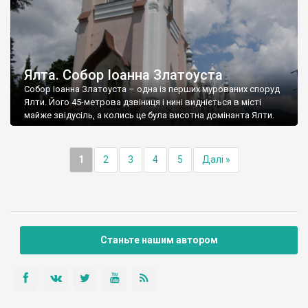
Ялта. Собор Іоанна Златоуста
Собор Іоанна Златоуста – одна із перших мурованих споруд
Ялти. Його 45-метрова дзвіниця і нині видніється в місті
майже звідусіль, а колись це була висотна домінанта Ялти.
1
2
3
4
5
Далі »
Станьте нашим автором