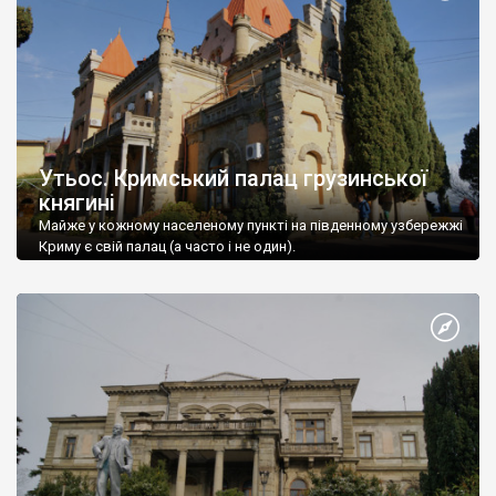
Утьос. Кримський палац грузинської
княгині
Майже у кожному населеному пункті на південному узбережжі
Криму є свій палац (а часто і не один).