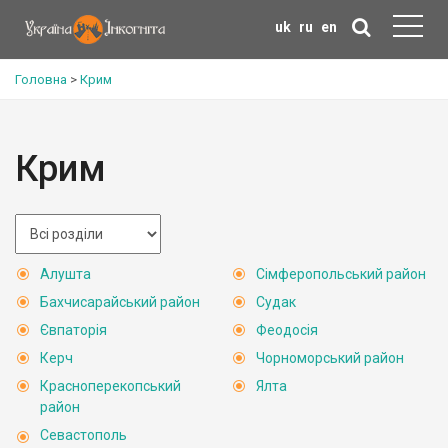
uk
ru
en
Головна
>
Крим
Крим
Алушта
Сімферопольський район
Бахчисарайський район
Судак
Євпаторія
Феодосія
Керч
Чорноморський район
Красноперекопський
Ялта
район
Севастополь