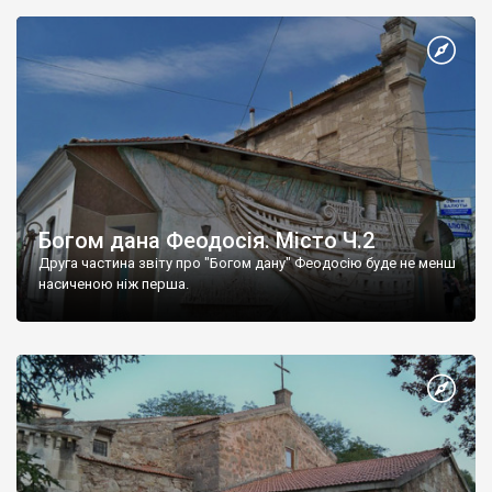
Богом дана Феодосія. Місто Ч.2
Друга частина звіту про "Богом дану" Феодосію буде не менш
насиченою ніж перша.