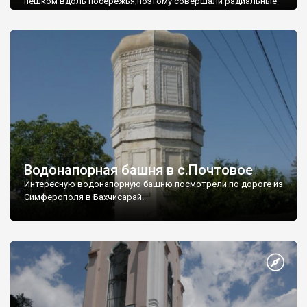
пешком вдоль побережья,поэтому совершали радиальные
вылазки из Оленевки.
Водонапорная башня в с.Почтовое
Интересную водонапорную башню посмотрели по дороге из
Симферополя в Бахчисарай.