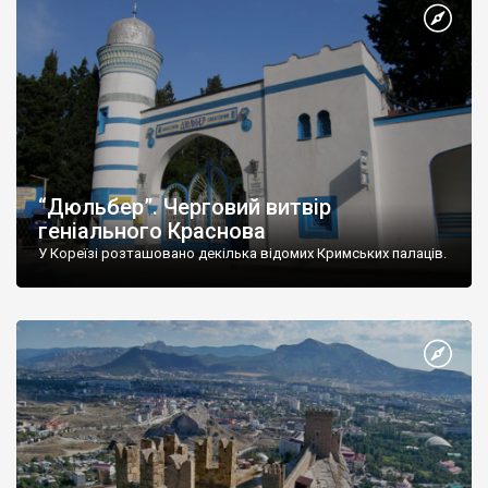
“Дюльбер”. Черговий витвір
геніального Краснова
У Кореїзі розташовано декілька відомих Кримських палаців.