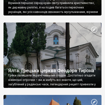
Вірменія першою серед країн світу прийняла християнство,
як державну релігію, й на подив багатьох пересічних
українців, які усіх кавказців вважають мусульманами, вірмени
є відданими вірянами Христа
Ялта. Грецька церква Феодора Тирона
Греки залишили Україні чималий спадок. Достатньо згадати
ніжинські огірочки – ви ж мабуть всі знаєте, що цей,
загублений у радянські часи, легендарний рецепт привезли у
Ніжин греки?