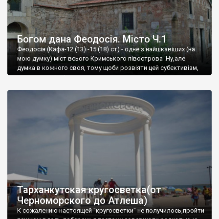
Богом дана Феодосія. Місто Ч.1
Феодосія (Кафа-12 (13) -15 (18) ст) - одне з найцікавіших (на
мою думку) міст всього Кримського півострова .Ну,але
думка в кожного своя, тому щоби розвіяти цей субєктивізм,
запрошую відвідати це
Тарханкутская кругосветка(от
Черноморского до Атлеша)
К сожалению настоящей "кругосветки" не получилось,пройти