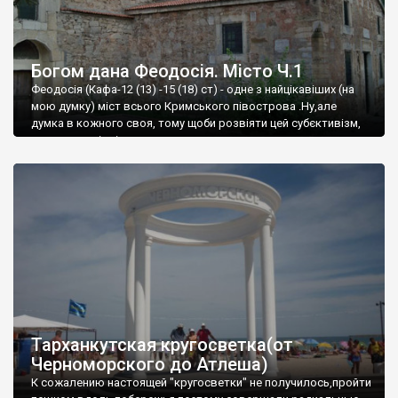
Богом дана Феодосія. Місто Ч.1
Феодосія (Кафа-12 (13) -15 (18) ст) - одне з найцікавіших (на
мою думку) міст всього Кримського півострова .Ну,але
думка в кожного своя, тому щоби розвіяти цей субєктивізм,
запрошую відвідати це
Тарханкутская кругосветка(от
Черноморского до Атлеша)
К сожалению настоящей "кругосветки" не получилось,пройти