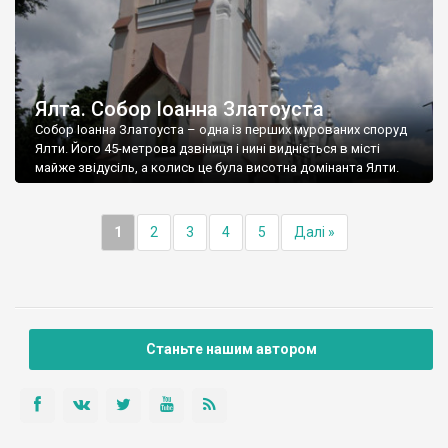
Ялта. Собор Іоанна Златоуста
Собор Іоанна Златоуста – одна із перших мурованих споруд
Ялти. Його 45-метрова дзвіниця і нині видніється в місті
майже звідусіль, а колись це була висотна домінанта Ялти.
1
2
3
4
5
Далі »
Станьте нашим автором