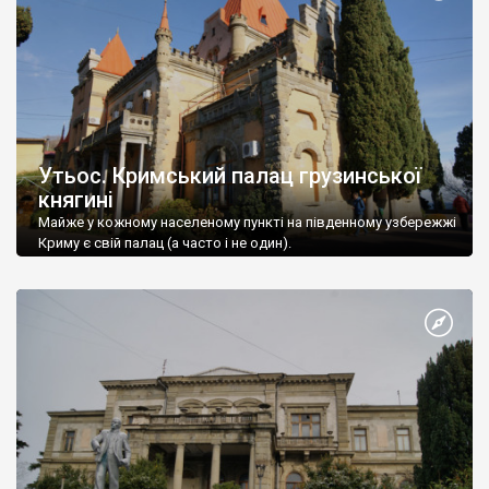
Утьос. Кримський палац грузинської
княгині
Майже у кожному населеному пункті на південному узбережжі
Криму є свій палац (а часто і не один).