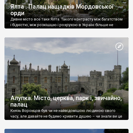
Ялта . Палац нащадків Мордовської
орди
Дивне місто все таки Ялта. Такого контрасту між багатством
і бідністю, між розкішшю і розрухою в Україні більше не
знайдеш.
Алупка. Місто, церква, парк і, звичайно,
палац
Князь Воронцов був чи не найвідомішою людиною свого
часу, але давайте не будемо кривити душею – чи знали ви це
прізвище до відвідин Алупки? Мабуть все таки ні.