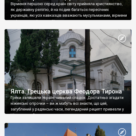
Вірменія першою серед країн світу прийняла християнство,
як державну релігію, й на подив багатьох пересічних
українців, які усіх кавказців вважають мусульманами, вірмени
є відданими вірянами Христа
Ялта. Грецька церква Феодора Тирона
Греки залишили Україні чималий спадок. Достатньо згадати
ніжинські огірочки – ви ж мабуть всі знаєте, що цей,
загублений у радянські часи, легендарний рецепт привезли у
Ніжин греки?