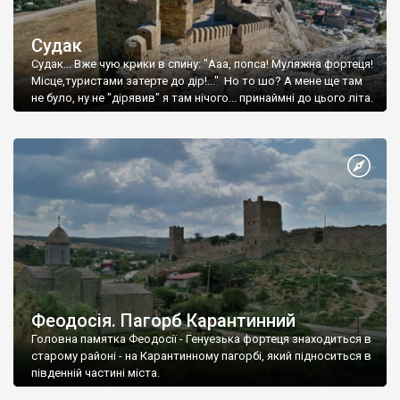
Судак
Судак... Вже чую крики в спину: "Ааа, попса! Муляжна фортеця!
Місце,туристами затерте до дір!..." Но то шо? А мене ще там
не було, ну не "дірявив" я там нічого... принаймні до цього літа.
Феодосія. Пагорб Карантинний
Головна памятка Феодосії - Генуезька фортеця знаходиться в
старому районі - на Карантинному пагорбі, який підноситься в
південній частині міста.