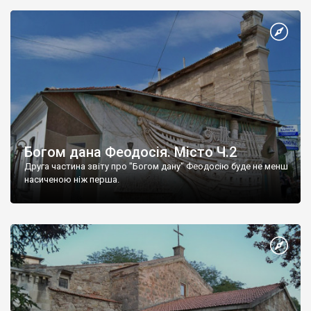
Богом дана Феодосія. Місто Ч.2
Друга частина звіту про "Богом дану" Феодосію буде не менш
насиченою ніж перша.