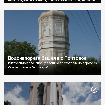
пешком вдоль побережья,поэтому совершали радиальные
вылазки из Оленевки.
Водонапорная башня в с.Почтовое
Интересную водонапорную башню посмотрели по дороге из
Симферополя в Бахчисарай.