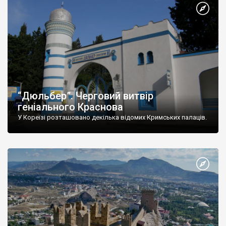
“Дюльбер”. Черговий витвір
геніального Краснова
У Кореїзі розташовано декілька відомих Кримських палаців.