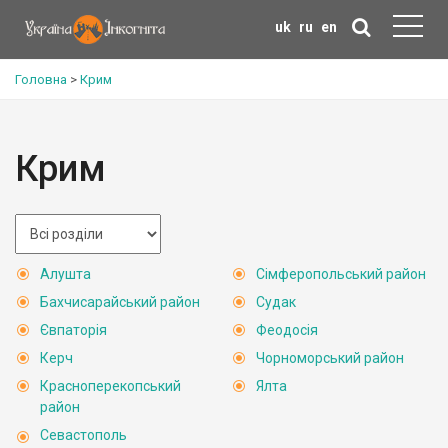
uk
ru
en
Головна
>
Крим
Крим
Алушта
Сімферопольський район
Бахчисарайський район
Судак
Євпаторія
Феодосія
Керч
Чорноморський район
Красноперекопський
Ялта
район
Севастополь