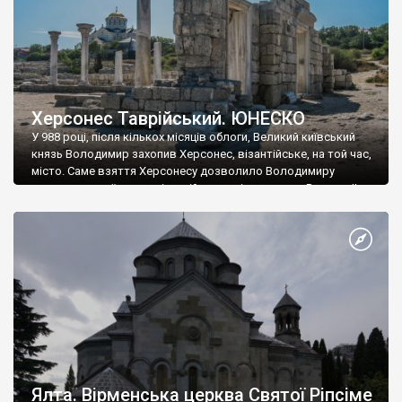
Херсонес Таврійський. ЮНЕСКО
У 988 році, після кількох місяців облоги, Великий київський
князь Володимир захопив Херсонес, візантійське, на той час,
місто. Саме взяття Херсонесу дозволило Володимиру
диктувати свої умови візантійському імператору Василю ІІ, та
одружитися з його дочкою Ганною. Цього ж року, в
Херсонесі Володимир-язичник, став Василем-християнином.
А потім було Хрещення Русі. На честь Херсонесу Таврійського
названо місто […]
Ялта. Вірменська церква Святої Ріпсіме