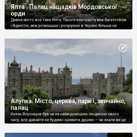
Ялта . Палац нащадків Мордовської
орди
Дивне місто все таки Ялта. Такого контрасту між багатством
і бідністю, між розкішшю і розрухою в Україні більше не
знайдеш.
Алупка. Місто, церква, парк і, звичайно,
палац
Князь Воронцов був чи не найвідомішою людиною свого
часу, але давайте не будемо кривити душею – чи знали ви це
прізвище до відвідин Алупки? Мабуть все таки ні.