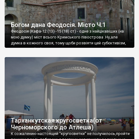
Богом дана Феодосія. Місто Ч.1
Феодосія (Кафа-12 (13) -15 (18) ст) - одне з найцікавіших (на
мою думку) міст всього Кримського півострова .Ну,але
думка в кожного своя, тому щоби розвіяти цей субєктивізм,
запрошую відвідати це
Тарханкутская кругосветка(от
Черноморского до Атлеша)
К сожалению настоящей "кругосветки" не получилось,пройти