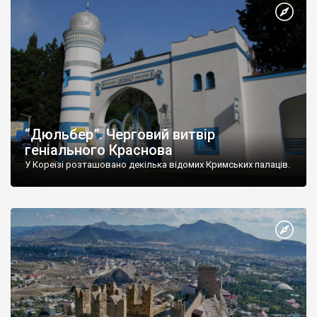
“Дюльбер”. Черговий витвір
геніального Краснова
У Кореїзі розташовано декілька відомих Кримських палаців.