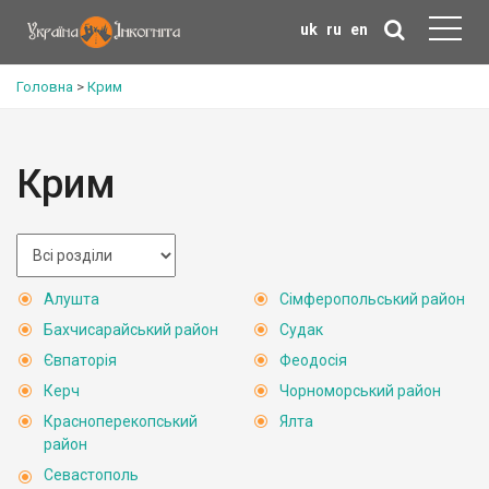
uk
ru
en
Головна
>
Крим
Крим
Алушта
Сімферопольський район
Бахчисарайський район
Судак
Євпаторія
Феодосія
Керч
Чорноморський район
Красноперекопський
Ялта
район
Севастополь