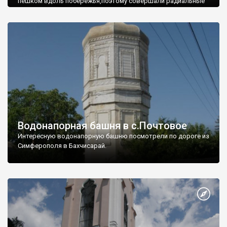
пешком вдоль побережья,поэтому совершали радиальные
вылазки из Оленевки.
Водонапорная башня в с.Почтовое
Интересную водонапорную башню посмотрели по дороге из
Симферополя в Бахчисарай.