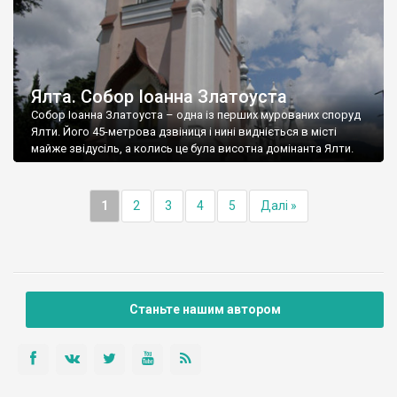
Ялта. Собор Іоанна Златоуста
Собор Іоанна Златоуста – одна із перших мурованих споруд
Ялти. Його 45-метрова дзвіниця і нині видніється в місті
майже звідусіль, а колись це була висотна домінанта Ялти.
1
2
3
4
5
Далі »
Станьте нашим автором