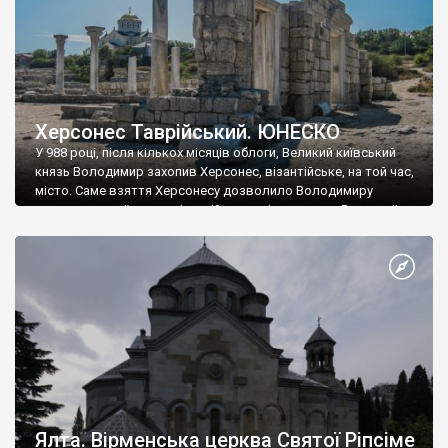
Херсонес Таврійський. ЮНЕСКО
У 988 році, після кількох місяців облоги, Великий київський
князь Володимир захопив Херсонес, візантійське, на той час,
місто. Саме взяття Херсонесу дозволило Володимиру
диктувати свої умови візантійському імператору Василю ІІ, та
одружитися з його дочкою Ганною. Цього ж року, в
Херсонесі Володимир-язичник, став Василем-християнином.
А потім було Хрещення Русі. На честь Херсонесу Таврійського
названо місто […]
Ялта. Вірменська церква Святої Ріпсіме