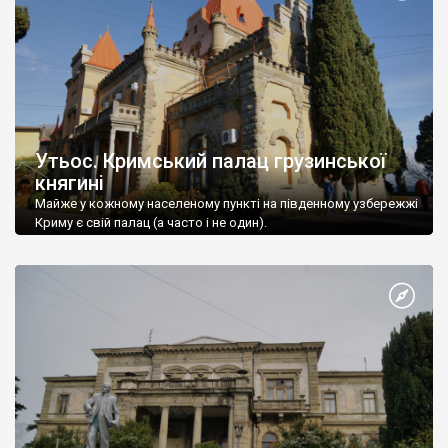
Утьос. Кримський палац грузинської
княгині
Майже у кожному населеному пункті на південному узбережжі
Криму є свій палац (а часто і не один).