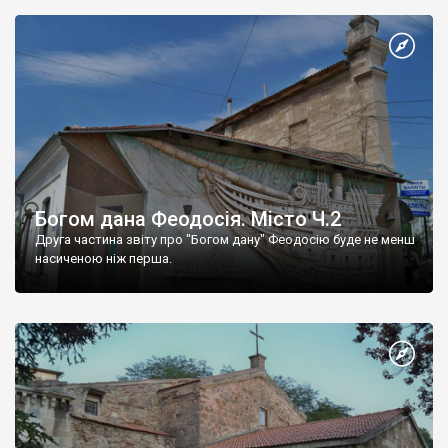
Богом дана Феодосія. Місто Ч.2
Друга частина звіту про "Богом дану" Феодосію буде не менш
насиченою ніж перша.