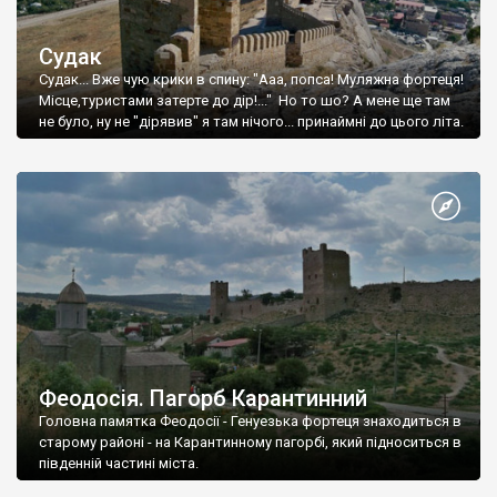
Судак
Судак... Вже чую крики в спину: "Ааа, попса! Муляжна фортеця!
Місце,туристами затерте до дір!..." Но то шо? А мене ще там
не було, ну не "дірявив" я там нічого... принаймні до цього літа.
Феодосія. Пагорб Карантинний
Головна памятка Феодосії - Генуезька фортеця знаходиться в
старому районі - на Карантинному пагорбі, який підноситься в
південній частині міста.