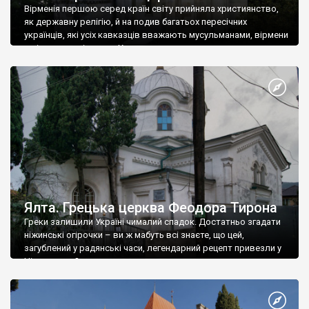
Вірменія першою серед країн світу прийняла християнство,
як державну релігію, й на подив багатьох пересічних
українців, які усіх кавказців вважають мусульманами, вірмени
є відданими вірянами Христа
Ялта. Грецька церква Феодора Тирона
Греки залишили Україні чималий спадок. Достатньо згадати
ніжинські огірочки – ви ж мабуть всі знаєте, що цей,
загублений у радянські часи, легендарний рецепт привезли у
Ніжин греки?