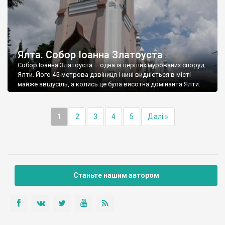
Ялта. Собор Іоанна Златоуста
Собор Іоанна Златоуста – одна із перших мурованих споруд
Ялти. Його 45-метрова дзвіниця і нині видніється в місті
майже звідусіль, а колись це була висотна домінанта Ялти.
1
2
3
4
5
Далі »
Станьте нашим автором