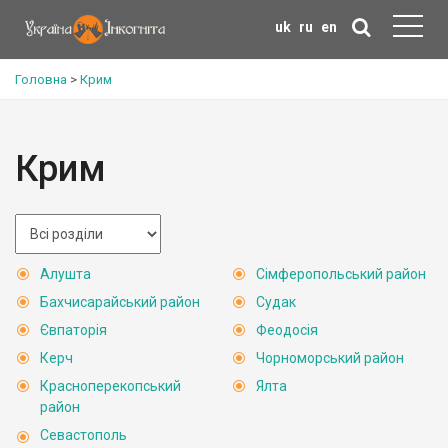
uk
ru
en
Головна
>
Крим
Крим
Алушта
Сімферопольський район
Бахчисарайський район
Судак
Євпаторія
Феодосія
Керч
Чорноморський район
Красноперекопський
Ялта
район
Севастополь