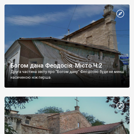
Богом дана Феодосія. Місто Ч.2
Друга частина звіту про "Богом дану" Феодосію буде не менш
насиченою ніж перша.