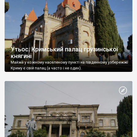
Утьос. Кримський палац грузинської
княгині
Майже у кожному населеному пункті на південному узбережжі
Криму є свій палац (а часто і не один).