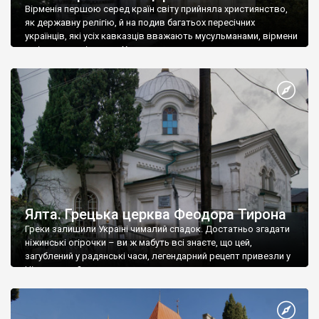
Вірменія першою серед країн світу прийняла християнство,
як державну релігію, й на подив багатьох пересічних
українців, які усіх кавказців вважають мусульманами, вірмени
є відданими вірянами Христа
Ялта. Грецька церква Феодора Тирона
Греки залишили Україні чималий спадок. Достатньо згадати
ніжинські огірочки – ви ж мабуть всі знаєте, що цей,
загублений у радянські часи, легендарний рецепт привезли у
Ніжин греки?