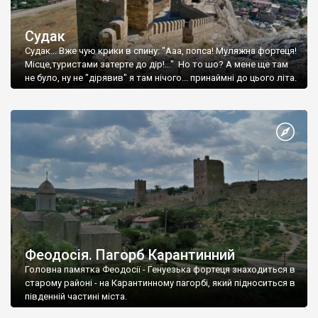
Судак
Судак... Вже чую крики в спину: "Ааа, попса! Муляжна фортеця!
Місце,туристами затерте до дір!..." Но то шо? А мене ще там
не було, ну не "дірявив" я там нічого... принаймні до цього літа.
Феодосія. Пагорб Карантинний
Головна памятка Феодосії - Генуезька фортеця знаходиться в
старому районі - на Карантинному пагорбі, який підноситься в
південній частині міста.