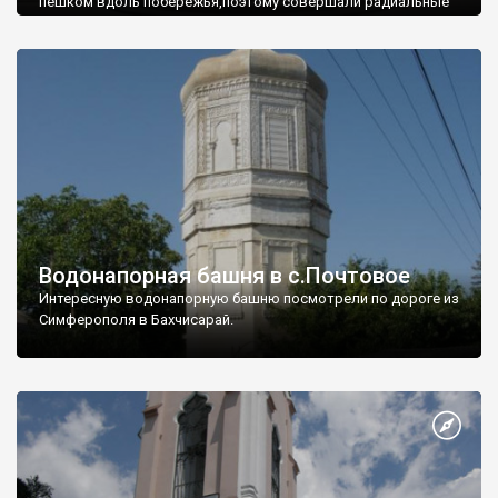
пешком вдоль побережья,поэтому совершали радиальные
вылазки из Оленевки.
Водонапорная башня в с.Почтовое
Интересную водонапорную башню посмотрели по дороге из
Симферополя в Бахчисарай.