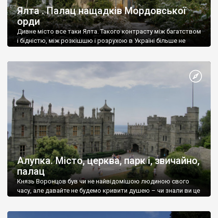
Ялта . Палац нащадків Мордовської
орди
Дивне місто все таки Ялта. Такого контрасту між багатством
і бідністю, між розкішшю і розрухою в Україні більше не
знайдеш.
Алупка. Місто, церква, парк і, звичайно,
палац
Князь Воронцов був чи не найвідомішою людиною свого
часу, але давайте не будемо кривити душею – чи знали ви це
прізвище до відвідин Алупки? Мабуть все таки ні.