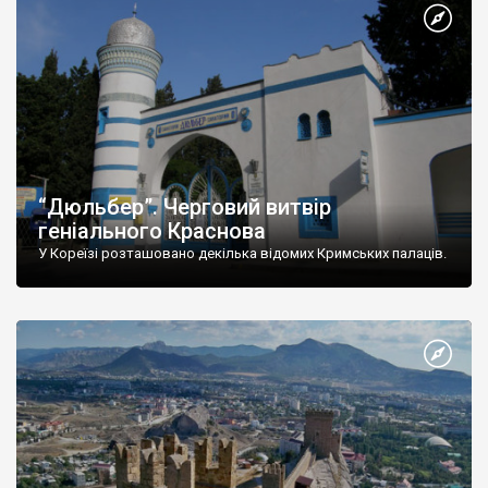
“Дюльбер”. Черговий витвір
геніального Краснова
У Кореїзі розташовано декілька відомих Кримських палаців.