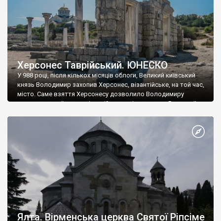
Херсонес Таврійський. ЮНЕСКО
У 988 році, після кількох місяців облоги, Великий київський
князь Володимир захопив Херсонес, візантійське, на той час,
місто. Саме взяття Херсонесу дозволило Володимиру
диктувати свої умови візантійському імператору Василю ІІ, та
одружитися з його дочкою Ганною. Цього ж року, в
Херсонесі Володимир-язичник, став Василем-християнином.
А потім було Хрещення Русі. На честь Херсонесу Таврійського
названо місто […]
Ялта. Вірменська церква Святої Ріпсіме