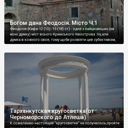
Богом дана Феодосія. Місто Ч.1
Феодосія (Кафа-12 (13) -15 (18) ст) - одне з найцікавіших (на
мою думку) міст всього Кримського півострова .Ну,але
думка в кожного своя, тому щоби розвіяти цей субєктивізм,
запрошую відвідати це
Тарханкутская кругосветка(от
Черноморского до Атлеша)
К сожалению настоящей "кругосветки" не получилось,пройти