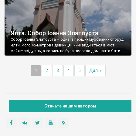
Ялта. Собор Іоанна Златоуста
Собор Іоанна Златоуста – одна із перших мурованих споруд
Ялти. Його 45-метрова дзвіниця і нині видніється в місті
майже звідусіль, а колись це була висотна домінанта Ялти.
1
2
3
4
5
Далі »
Станьте нашим автором