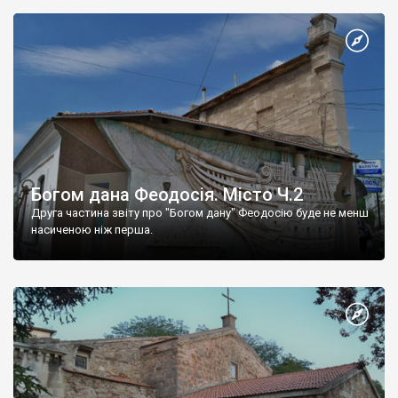
Богом дана Феодосія. Місто Ч.2
Друга частина звіту про "Богом дану" Феодосію буде не менш
насиченою ніж перша.