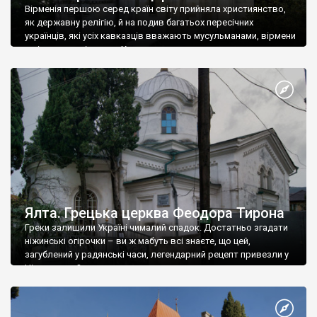
Вірменія першою серед країн світу прийняла християнство,
як державну релігію, й на подив багатьох пересічних
українців, які усіх кавказців вважають мусульманами, вірмени
є відданими вірянами Христа
Ялта. Грецька церква Феодора Тирона
Греки залишили Україні чималий спадок. Достатньо згадати
ніжинські огірочки – ви ж мабуть всі знаєте, що цей,
загублений у радянські часи, легендарний рецепт привезли у
Ніжин греки?