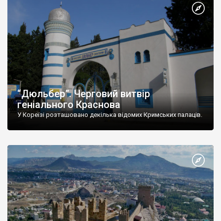
“Дюльбер”. Черговий витвір
геніального Краснова
У Кореїзі розташовано декілька відомих Кримських палаців.