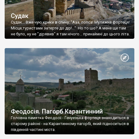
Судак
Судак... Вже чую крики в спину: "Ааа, попса! Муляжна фортеця!
Місце,туристами затерте до дір!..." Но то шо? А мене ще там
не було, ну не "дірявив" я там нічого... принаймні до цього літа.
Феодосія. Пагорб Карантинний
Головна памятка Феодосії - Генуезька фортеця знаходиться в
старому районі - на Карантинному пагорбі, який підноситься в
південній частині міста.