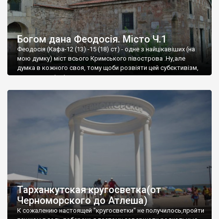
Богом дана Феодосія. Місто Ч.1
Феодосія (Кафа-12 (13) -15 (18) ст) - одне з найцікавіших (на
мою думку) міст всього Кримського півострова .Ну,але
думка в кожного своя, тому щоби розвіяти цей субєктивізм,
запрошую відвідати це
Тарханкутская кругосветка(от
Черноморского до Атлеша)
К сожалению настоящей "кругосветки" не получилось,пройти