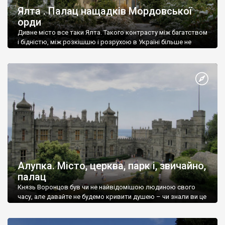
Ялта . Палац нащадків Мордовської
орди
Дивне місто все таки Ялта. Такого контрасту між багатством
і бідністю, між розкішшю і розрухою в Україні більше не
знайдеш.
Алупка. Місто, церква, парк і, звичайно,
палац
Князь Воронцов був чи не найвідомішою людиною свого
часу, але давайте не будемо кривити душею – чи знали ви це
прізвище до відвідин Алупки? Мабуть все таки ні.