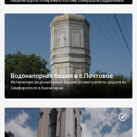
пешком вдоль побережья,поэтому совершали радиальные
вылазки из Оленевки.
Водонапорная башня в с.Почтовое
Интересную водонапорную башню посмотрели по дороге из
Симферополя в Бахчисарай.