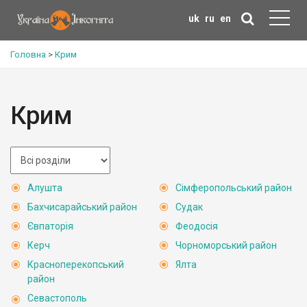
uk
ru
en
Головна
>
Крим
Крим
Алушта
Сімферопольський район
Бахчисарайський район
Судак
Євпаторія
Феодосія
Керч
Чорноморський район
Красноперекопський
Ялта
район
Севастополь