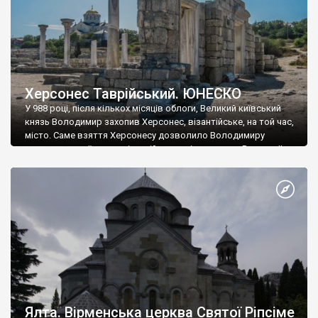
Херсонес Таврійський. ЮНЕСКО
У 988 році, після кількох місяців облоги, Великий київський
князь Володимир захопив Херсонес, візантійське, на той час,
місто. Саме взяття Херсонесу дозволило Володимиру
диктувати свої умови візантійському імператору Василю ІІ, та
одружитися з його дочкою Ганною. Цього ж року, в
Херсонесі Володимир-язичник, став Василем-християнином.
А потім було Хрещення Русі. На честь Херсонесу Таврійського
названо місто […]
Ялта. Вірменська церква Святої Ріпсіме