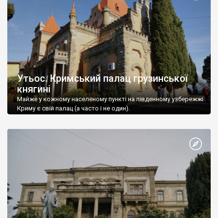
Утьос. Кримський палац грузинської
княгині
Майже у кожному населеному пункті на південному узбережжі
Криму є свій палац (а часто і не один).