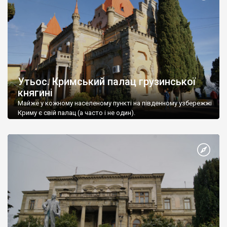
Утьос. Кримський палац грузинської
княгині
Майже у кожному населеному пункті на південному узбережжі
Криму є свій палац (а часто і не один).