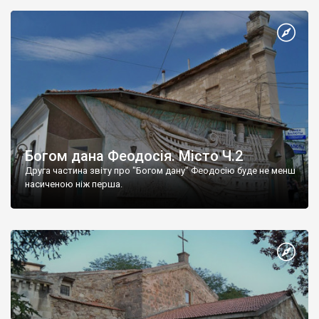
Богом дана Феодосія. Місто Ч.2
Друга частина звіту про "Богом дану" Феодосію буде не менш
насиченою ніж перша.