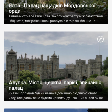
Ялта . Палац нащадків Мордовської
орди
Дивне місто все таки Ялта. Такого контрасту між багатством
і бідністю, між розкішшю і розрухою в Україні більше не
знайдеш.
Алупка. Місто, церква, парк і, звичайно,
палац
Князь Воронцов був чи не найвідомішою людиною свого
часу, але давайте не будемо кривити душею – чи знали ви це
прізвище до відвідин Алупки? Мабуть все таки ні.