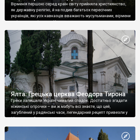
Вірменія першою серед країн світу прийняла християнство,
як державну релігію, й на подив багатьох пересічних
українців, які усіх кавказців вважають мусульманами, вірмени
є відданими вірянами Христа
Ялта. Грецька церква Феодора Тирона
Греки залишили Україні чималий спадок. Достатньо згадати
ніжинські огірочки – ви ж мабуть всі знаєте, що цей,
загублений у радянські часи, легендарний рецепт привезли у
Ніжин греки?