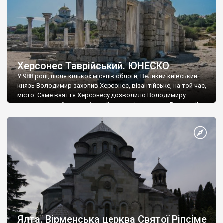
Херсонес Таврійський. ЮНЕСКО
У 988 році, після кількох місяців облоги, Великий київський
князь Володимир захопив Херсонес, візантійське, на той час,
місто. Саме взяття Херсонесу дозволило Володимиру
диктувати свої умови візантійському імператору Василю ІІ, та
одружитися з його дочкою Ганною. Цього ж року, в
Херсонесі Володимир-язичник, став Василем-християнином.
А потім було Хрещення Русі. На честь Херсонесу Таврійського
названо місто […]
Ялта. Вірменська церква Святої Ріпсіме