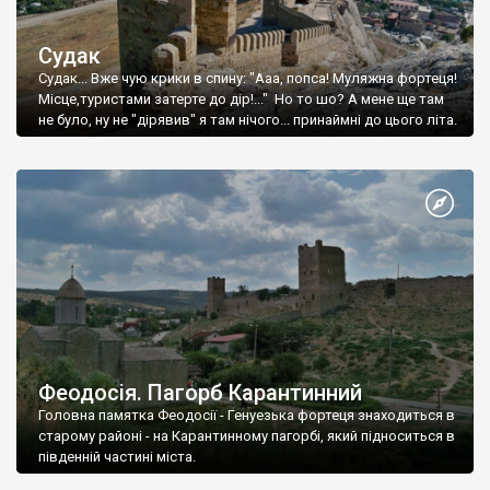
Судак
Судак... Вже чую крики в спину: "Ааа, попса! Муляжна фортеця!
Місце,туристами затерте до дір!..." Но то шо? А мене ще там
не було, ну не "дірявив" я там нічого... принаймні до цього літа.
Феодосія. Пагорб Карантинний
Головна памятка Феодосії - Генуезька фортеця знаходиться в
старому районі - на Карантинному пагорбі, який підноситься в
південній частині міста.