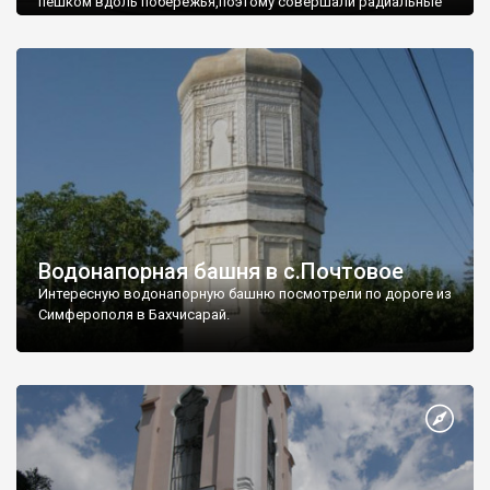
пешком вдоль побережья,поэтому совершали радиальные
вылазки из Оленевки.
Водонапорная башня в с.Почтовое
Интересную водонапорную башню посмотрели по дороге из
Симферополя в Бахчисарай.