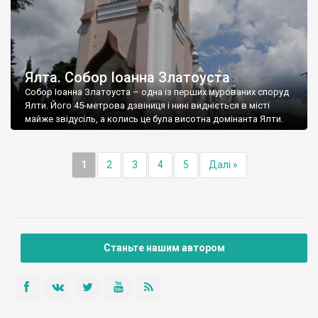
Ялта. Собор Іоанна Златоуста
Собор Іоанна Златоуста – одна із перших мурованих споруд
Ялти. Його 45-метрова дзвіниця і нині видніється в місті
майже звідусіль, а колись це була висотна домінанта Ялти.
1
2
3
4
5
Далі »
Станьте нашим автором