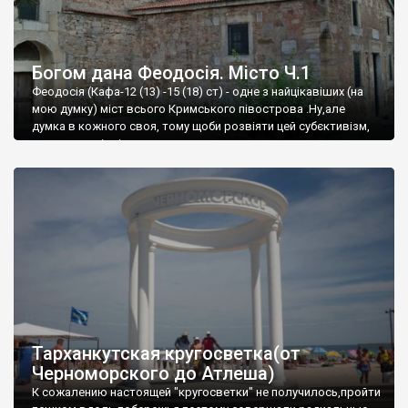
Богом дана Феодосія. Місто Ч.1
Феодосія (Кафа-12 (13) -15 (18) ст) - одне з найцікавіших (на
мою думку) міст всього Кримського півострова .Ну,але
думка в кожного своя, тому щоби розвіяти цей субєктивізм,
запрошую відвідати це
Тарханкутская кругосветка(от
Черноморского до Атлеша)
К сожалению настоящей "кругосветки" не получилось,пройти