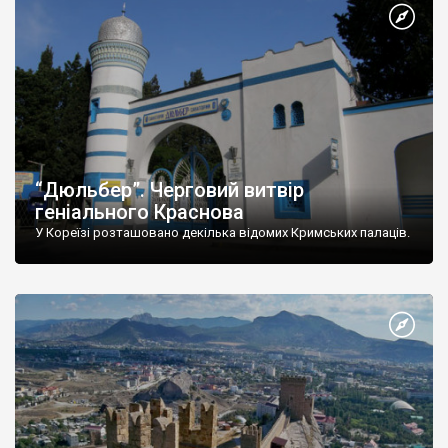
“Дюльбер”. Черговий витвір
геніального Краснова
У Кореїзі розташовано декілька відомих Кримських палаців.