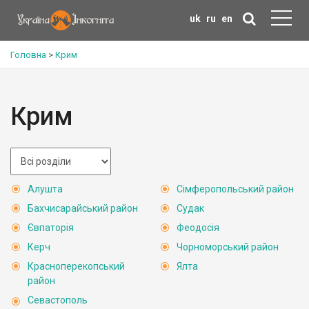
uk
ru
en
Головна
>
Крим
Крим
Алушта
Сімферопольський район
Бахчисарайський район
Судак
Євпаторія
Феодосія
Керч
Чорноморський район
Красноперекопський
Ялта
район
Севастополь