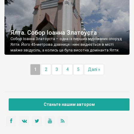
Ялта. Собор Іоанна Златоуста
Собор Іоанна Златоуста – одна із перших мурованих споруд
Ялти. Його 45-метрова дзвіниця і нині видніється в місті
майже звідусіль, а колись це була висотна домінанта Ялти.
1
2
3
4
5
Далі »
Станьте нашим автором