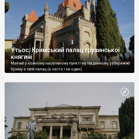
Утьос. Кримський палац грузинської
княгині
Майже у кожному населеному пункті на південному узбережжі
Криму є свій палац (а часто і не один).