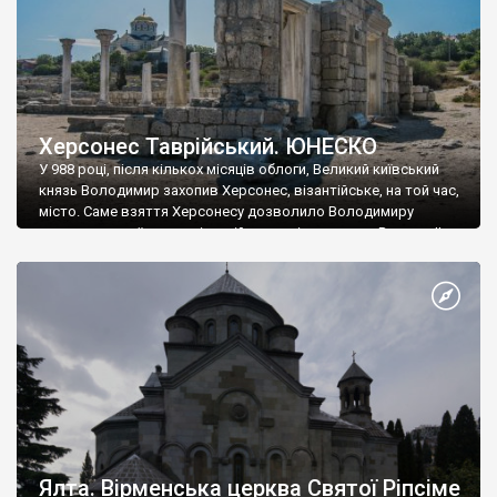
Херсонес Таврійський. ЮНЕСКО
У 988 році, після кількох місяців облоги, Великий київський
князь Володимир захопив Херсонес, візантійське, на той час,
місто. Саме взяття Херсонесу дозволило Володимиру
диктувати свої умови візантійському імператору Василю ІІ, та
одружитися з його дочкою Ганною. Цього ж року, в
Херсонесі Володимир-язичник, став Василем-християнином.
А потім було Хрещення Русі. На честь Херсонесу Таврійського
названо місто […]
Ялта. Вірменська церква Святої Ріпсіме