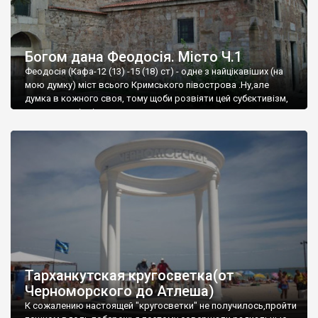
Богом дана Феодосія. Місто Ч.1
Феодосія (Кафа-12 (13) -15 (18) ст) - одне з найцікавіших (на
мою думку) міст всього Кримського півострова .Ну,але
думка в кожного своя, тому щоби розвіяти цей субєктивізм,
запрошую відвідати це
Тарханкутская кругосветка(от
Черноморского до Атлеша)
К сожалению настоящей "кругосветки" не получилось,пройти