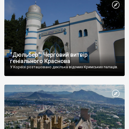
“Дюльбер”. Черговий витвір
геніального Краснова
У Кореїзі розташовано декілька відомих Кримських палаців.