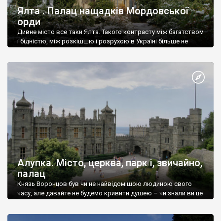
Ялта . Палац нащадків Мордовської
орди
Дивне місто все таки Ялта. Такого контрасту між багатством
і бідністю, між розкішшю і розрухою в Україні більше не
знайдеш.
Алупка. Місто, церква, парк і, звичайно,
палац
Князь Воронцов був чи не найвідомішою людиною свого
часу, але давайте не будемо кривити душею – чи знали ви це
прізвище до відвідин Алупки? Мабуть все таки ні.