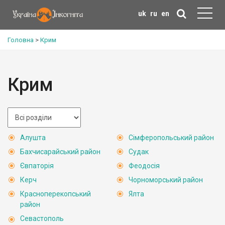
uk
ru
en
Головна
>
Крим
Крим
Алушта
Сімферопольський район
Бахчисарайський район
Судак
Євпаторія
Феодосія
Керч
Чорноморський район
Красноперекопський
Ялта
район
Севастополь