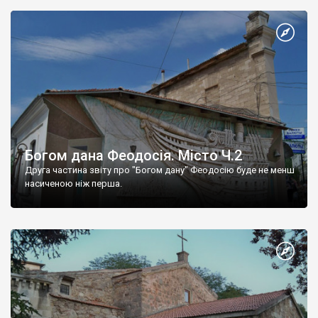
Богом дана Феодосія. Місто Ч.2
Друга частина звіту про "Богом дану" Феодосію буде не менш
насиченою ніж перша.