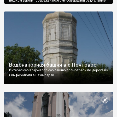
пешком вдоль побережья,поэтому совершали радиальные
вылазки из Оленевки.
Водонапорная башня в с.Почтовое
Интересную водонапорную башню посмотрели по дороге из
Симферополя в Бахчисарай.