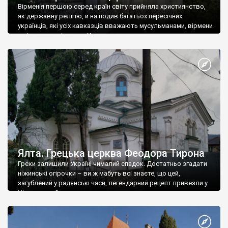
Вірменія першою серед країн світу прийняла християнство,
як державну релігію, й на подив багатьох пересічних
українців, які усіх кавказців вважають мусульманами, вірмени
є відданими вірянами Христа
Ялта. Грецька церква Феодора Тирона
Греки залишили Україні чималий спадок. Достатньо згадати
ніжинські огірочки – ви ж мабуть всі знаєте, що цей,
загублений у радянські часи, легендарний рецепт привезли у
Ніжин греки?