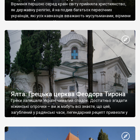
Вірменія першою серед країн світу прийняла християнство,
як державну релігію, й на подив багатьох пересічних
українців, які усіх кавказців вважають мусульманами, вірмени
є відданими вірянами Христа
Ялта. Грецька церква Феодора Тирона
Греки залишили Україні чималий спадок. Достатньо згадати
ніжинські огірочки – ви ж мабуть всі знаєте, що цей,
загублений у радянські часи, легендарний рецепт привезли у
Ніжин греки?