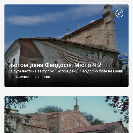
Богом дана Феодосія. Місто Ч.2
Друга частина звіту про "Богом дану" Феодосію буде не менш
насиченою ніж перша.