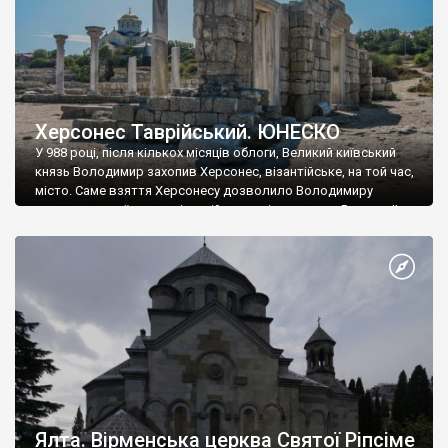
Херсонес Таврійський. ЮНЕСКО
У 988 році, після кількох місяців облоги, Великий київський
князь Володимир захопив Херсонес, візантійське, на той час,
місто. Саме взяття Херсонесу дозволило Володимиру
диктувати свої умови візантійському імператору Василю ІІ, та
одружитися з його дочкою Ганною. Цього ж року, в
Херсонесі Володимир-язичник, став Василем-християнином.
А потім було Хрещення Русі. На честь Херсонесу Таврійського
названо місто […]
Ялта. Вірменська церква Святої Ріпсіме