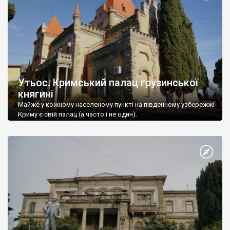
Утьос. Кримський палац грузинської
княгині
Майже у кожному населеному пункті на південному узбережжі
Криму є свій палац (а часто і не один).