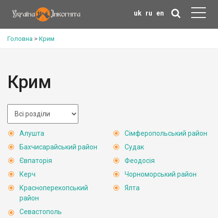
uk
ru
en
Головна
>
Крим
Крим
Алушта
Сімферопольський район
Бахчисарайський район
Судак
Євпаторія
Феодосія
Керч
Чорноморський район
Красноперекопський
Ялта
район
Севастополь