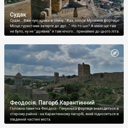
Судак
Судак... Вже чую крики в спину: "Ааа, попса! Муляжна фортеця!
Місце,туристами затерте до дір!..." Но то шо? А мене ще там
не було, ну не "дірявив" я там нічого... принаймні до цього літа.
Феодосія. Пагорб Карантинний
Головна памятка Феодосії - Генуезька фортеця знаходиться в
старому районі - на Карантинному пагорбі, який підноситься в
південній частині міста.