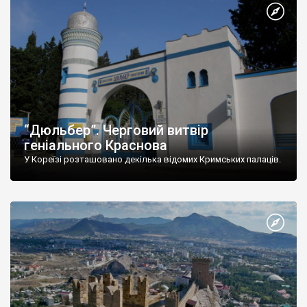
“Дюльбер”. Черговий витвір
геніального Краснова
У Кореїзі розташовано декілька відомих Кримських палаців.