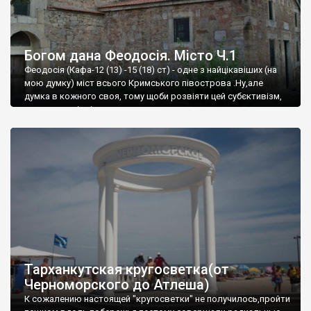
Богом дана Феодосія. Місто Ч.1
Феодосія (Кафа-12 (13) -15 (18) ст) - одне з найцікавіших (на
мою думку) міст всього Кримського півострова .Ну,але
думка в кожного своя, тому щоби розвіяти цей субєктивізм,
запрошую відвідати це
Тарханкутская кругосветка(от
Черноморского до Атлеша)
К сожалению настоящей "кругосветки" не получилось,пройти