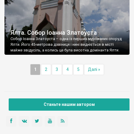
Ялта. Собор Іоанна Златоуста
Собор Іоанна Златоуста – одна із перших мурованих споруд
Ялти. Його 45-метрова дзвіниця і нині видніється в місті
майже звідусіль, а колись це була висотна домінанта Ялти.
1
2
3
4
5
Далі »
Станьте нашим автором