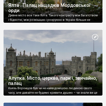
Ялта . Палац нащадків Мордовської
орди
Дивне місто все таки Ялта. Такого контрасту між багатством
і бідністю, між розкішшю і розрухою в Україні більше не
знайдеш.
Алупка. Місто, церква, парк і, звичайно,
палац
Князь Воронцов був чи не найвідомішою людиною свого
часу, але давайте не будемо кривити душею – чи знали ви це
прізвище до відвідин Алупки? Мабуть все таки ні.