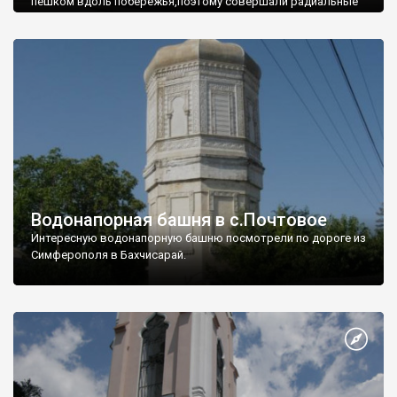
пешком вдоль побережья,поэтому совершали радиальные
вылазки из Оленевки.
Водонапорная башня в с.Почтовое
Интересную водонапорную башню посмотрели по дороге из
Симферополя в Бахчисарай.