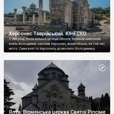
Херсонес Таврійський. ЮНЕСКО
У 988 році, після кількох місяців облоги, Великий київський
князь Володимир захопив Херсонес, візантійське, на той час,
місто. Саме взяття Херсонесу дозволило Володимиру
диктувати свої умови візантійському імператору Василю ІІ, та
одружитися з його дочкою Ганною. Цього ж року, в
Херсонесі Володимир-язичник, став Василем-християнином.
А потім було Хрещення Русі. На честь Херсонесу Таврійського
названо місто […]
Ялта. Вірменська церква Святої Ріпсіме