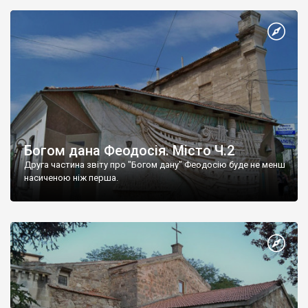
Богом дана Феодосія. Місто Ч.2
Друга частина звіту про "Богом дану" Феодосію буде не менш
насиченою ніж перша.