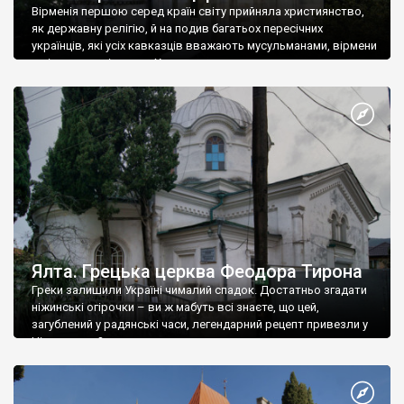
Вірменія першою серед країн світу прийняла християнство,
як державну релігію, й на подив багатьох пересічних
українців, які усіх кавказців вважають мусульманами, вірмени
є відданими вірянами Христа
Ялта. Грецька церква Феодора Тирона
Греки залишили Україні чималий спадок. Достатньо згадати
ніжинські огірочки – ви ж мабуть всі знаєте, що цей,
загублений у радянські часи, легендарний рецепт привезли у
Ніжин греки?