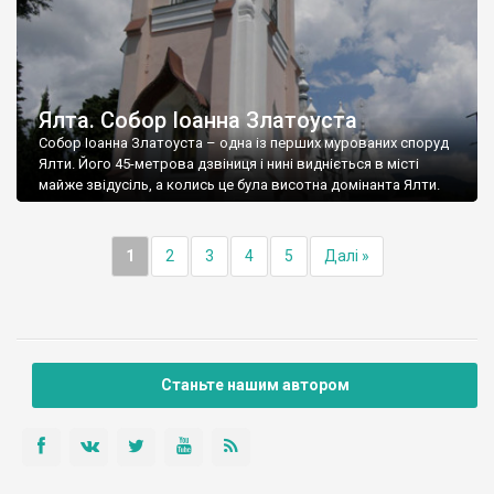
Ялта. Собор Іоанна Златоуста
Собор Іоанна Златоуста – одна із перших мурованих споруд
Ялти. Його 45-метрова дзвіниця і нині видніється в місті
майже звідусіль, а колись це була висотна домінанта Ялти.
1
2
3
4
5
Далі »
Станьте нашим автором