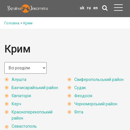
uk
ru
en
Головна
>
Крим
Крим
Алушта
Сімферопольський район
Бахчисарайський район
Судак
Євпаторія
Феодосія
Керч
Чорноморський район
Красноперекопський
Ялта
район
Севастополь