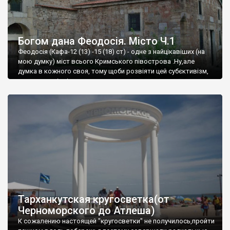
Богом дана Феодосія. Місто Ч.1
Феодосія (Кафа-12 (13) -15 (18) ст) - одне з найцікавіших (на
мою думку) міст всього Кримського півострова .Ну,але
думка в кожного своя, тому щоби розвіяти цей субєктивізм,
запрошую відвідати це
Тарханкутская кругосветка(от
Черноморского до Атлеша)
К сожалению настоящей "кругосветки" не получилось,пройти