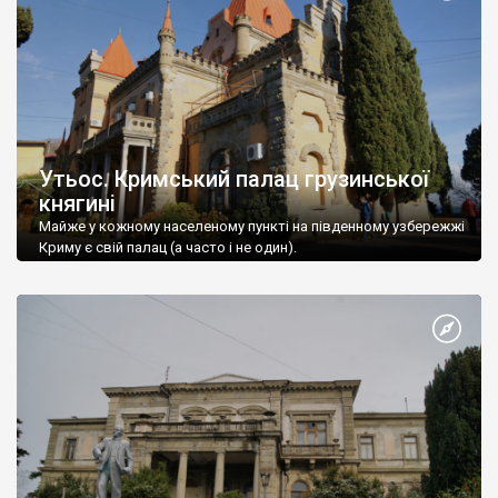
Утьос. Кримський палац грузинської
княгині
Майже у кожному населеному пункті на південному узбережжі
Криму є свій палац (а часто і не один).