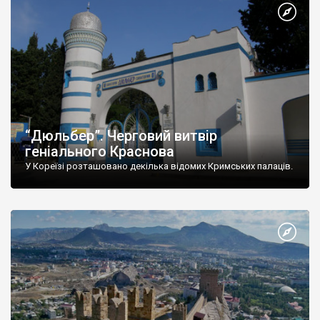
“Дюльбер”. Черговий витвір
геніального Краснова
У Кореїзі розташовано декілька відомих Кримських палаців.