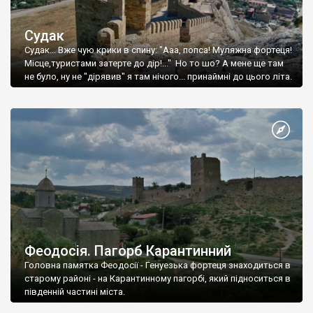
Судак
Судак... Вже чую крики в спину: "Ааа, попса! Муляжна фортеця!
Місце,туристами затерте до дір!..." Но то шо? А мене ще там
не було, ну не "дірявив" я там нічого... принаймні до цього літа.
Феодосія. Пагорб Карантинний
Головна памятка Феодосії - Генуезька фортеця знаходиться в
старому районі - на Карантинному пагорбі, який підноситься в
південній частині міста.