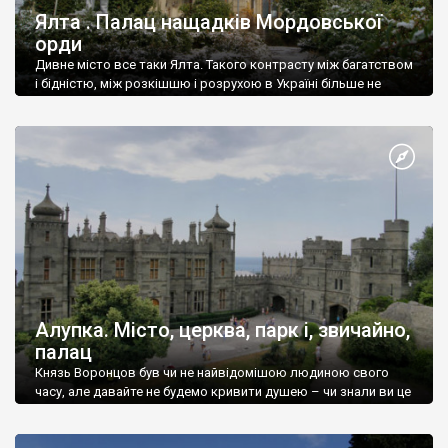
Ялта . Палац нащадків Мордовської
орди
Дивне місто все таки Ялта. Такого контрасту між багатством
і бідністю, між розкішшю і розрухою в Україні більше не
знайдеш.
Алупка. Місто, церква, парк і, звичайно,
палац
Князь Воронцов був чи не найвідомішою людиною свого
часу, але давайте не будемо кривити душею – чи знали ви це
прізвище до відвідин Алупки? Мабуть все таки ні.