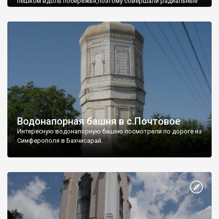
пешком вдоль побережья,поэтому совершали радиальные
вылазки из Оленевки.
Водонапорная башня в с.Почтовое
Интересную водонапорную башню посмотрели по дороге из
Симферополя в Бахчисарай.