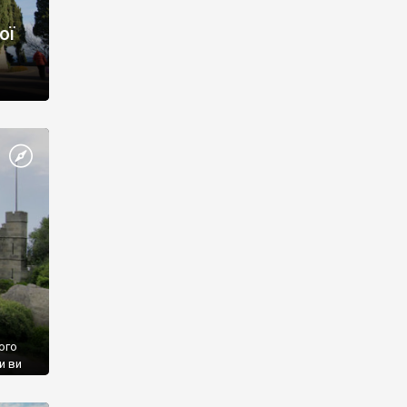
ої
ого
и ви