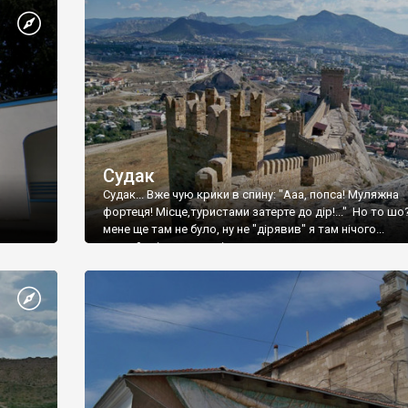
Судак
Судак... Вже чую крики в спину: "Ааа, попса! Муляжна
фортеця! Місце,туристами затерте до дір!..." Но то шо
мене ще там не було, ну не "дірявив" я там нічого...
принаймні до цього літа.