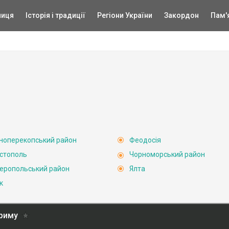
ниця
Історія і традиції
Регіони України
Закордон
Пам'
ноперекопський район
Феодосія
стополь
Чорноморський район
еропольський район
Ялта
к