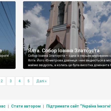
е
Ялта. Собор Іоанна Златоуста
ороге
Собор Іоанна Златоуста – одна із перших мурованих 
Ялти. Його 45-метрова дзвіниця і нині видніється в міс
майже звідусіль, а колись це була висотна домінанта 
2
3
4
5
Далі »
нас
Стати автором
Підтримати сайт “Україна Інкогні