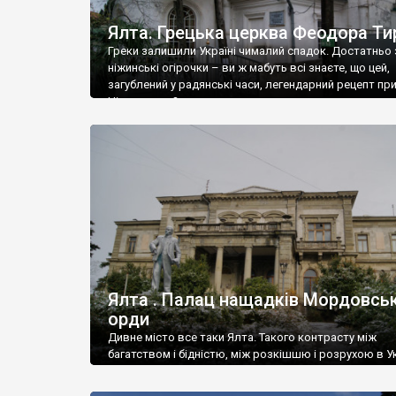
Ялта. Грецька церква Феодора Ти
Греки залишили Україні чималий спадок. Достатньо 
ніжинські огірочки – ви ж мабуть всі знаєте, що цей,
загублений у радянські часи, легендарний рецепт пр
Ніжин греки?
Ялта . Палац нащадків Мордовськ
орди
Дивне місто все таки Ялта. Такого контрасту між
багатством і бідністю, між розкішшю і розрухою в Ук
більше не знайдеш.