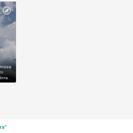
споруд
ті
Ялти.
та”