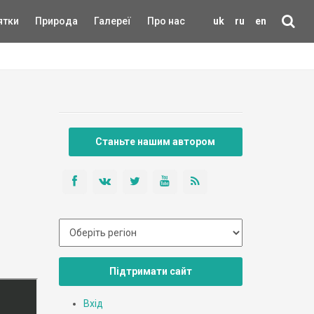
ятки
Природа
Галереї
Про нас
uk
ru
en
Станьте нашим автором
Підтримати сайт
Вхід