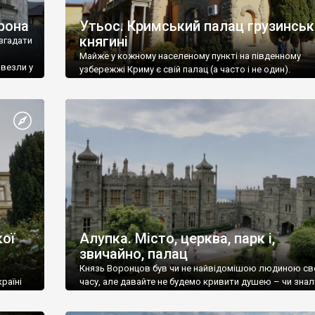
рона
Утьос. Кримський палац грузинськ
княгині
згадати
Майже у кожному населеному пункті на південному
ивезли у
узбережжі Криму є свій палац (а часто і не один).
ої
Алупка. Місто, церква, парк і,
звичайно, палац
Князь Воронцов був чи не найвідомішою людиною св
раїні
часу, але давайте не будемо кривити душею – чи знал
це прізвище до відвідин Алупки? Мабуть все таки ні.