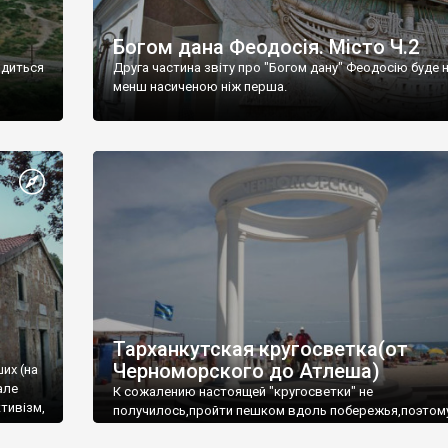
Богом дана Феодосія. Місто Ч.2
одиться
Друга частина звіту про "Богом дану" Феодосію буде 
менш насиченою ніж перша.
Тарханкутская кругосветка(от
Черноморского до Атлеша)
ших (на
але
К сожалению настоящей "кругосветки" не
тивізм,
получилось,пройти пешком вдоль побережья,поэтом
совершали радиальные вылазки из Оленевки.