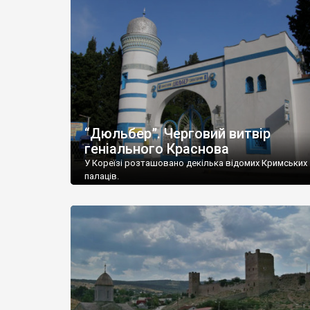
“Дюльбер”. Черговий витвір
геніального Краснова
У Кореїзі розташовано декілька відомих Кримських
палаців.