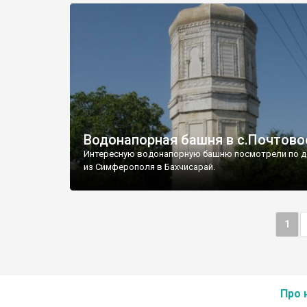
Водонапорная башня в с.Почтово
Интересную водонапорную башню посмотрели по д
из Симферополя в Бахчисарай.
1
Про 