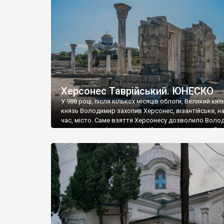
музею «Новгородський музей-заповідник» сотні арт
візантійської доби. Раритети викрадені з фондів об’
культурної спадщини ЮНЕСКО «Херсонеса Таврійсько
Офіційно – на виставку «Золото Візантії», але експер
влада в Україні вважають це лише […]
Херсонес Таврійський. ЮНЕСКО
У 988 році, після кількох місяців облоги, Великий киї
князь Володимир захопив Херсонес, візантійське, на
час, місто. Саме взяття Херсонесу дозволило Воло
диктувати свої умови візантійському імператору Вас
та одружитися з його дочкою Ганною. Цього ж року,
Херсонесі Володимир-язичник, став Василем-
християнином. А потім було Хрещення Русі. На честь
Херсонесу Таврійського названо місто […]