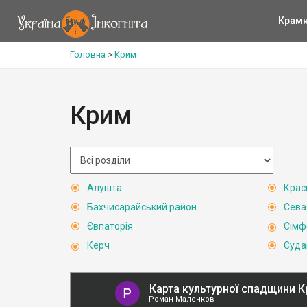
Крам
Головна
>
Крим
Крим
Алушта
Крас
Бахчисарайський район
Сева
Євпаторія
Сімф
Керч
Суда