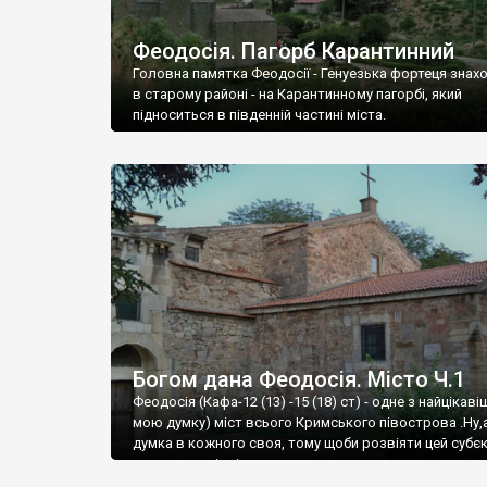
Феодосія. Пагорб Карантинний
Головна памятка Феодосії - Генуезька фортеця знах
в старому районі - на Карантинному пагорбі, який
підноситься в південній частині міста.
Богом дана Феодосія. Місто Ч.1
Феодосія (Кафа-12 (13) -15 (18) ст) - одне з найцікаві
мою думку) міст всього Кримського півострова .Ну,
думка в кожного своя, тому щоби розвіяти цей субєк
запрошую відвідати це