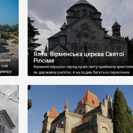
ефактів
називаються «повстяками» (postaki)…” “Вино. Крим
єкту
виробляє відмінне вино і його вдосталь: воно все ду
го».
легке біле і дуже […]
ти та
Ялта. Вірменська церква Святої
Ріпсіме
вський
 той
Вірменія першою серед країн світу прийняла христия
димиру
як державну релігію, й на подив багатьох пересічних
илю ІІ,
українців, які усіх кавказців вважають мусульманами,
 в
вірмени є відданими вірянами Христа