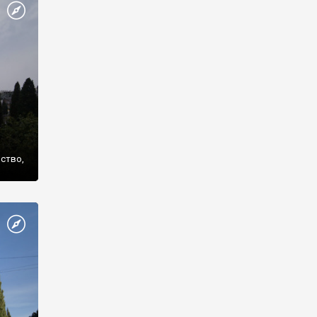
же
нство,