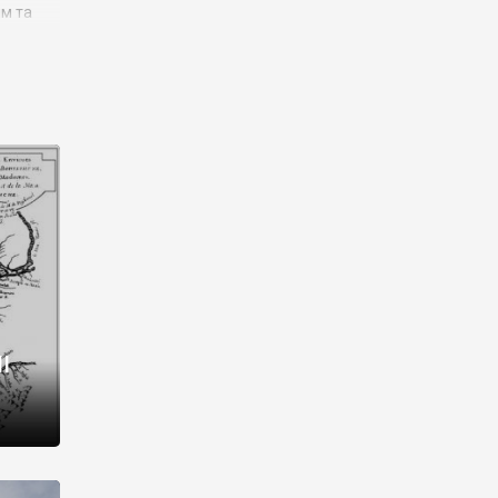
им та
ора і
є
го типу,
ей-
рний
ста:
 райони
від 2
I
і,
рукти,
 котрі