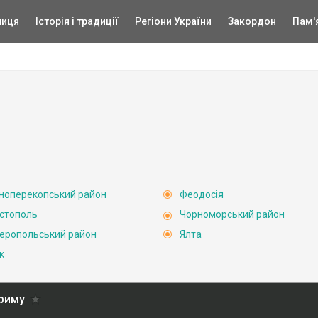
ниця
Історія і традиції
Регіони України
Закордон
Пам'
ноперекопський район
Феодосія
стополь
Чорноморський район
еропольський район
Ялта
к