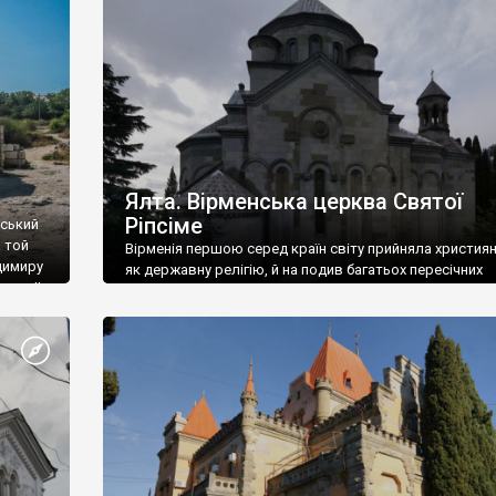
ефактів
називаються «повстяками» (postaki)…” “Вино. Крим
єкту
виробляє відмінне вино і його вдосталь: воно все ду
го».
легке біле і дуже […]
ти та
Ялта. Вірменська церква Святої
Ріпсіме
вський
 той
Вірменія першою серед країн світу прийняла христия
димиру
як державну релігію, й на подив багатьох пересічних
илю ІІ,
українців, які усіх кавказців вважають мусульманами,
 в
вірмени є відданими вірянами Христа