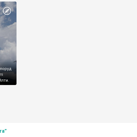
споруд
ті
Ялти.
та”