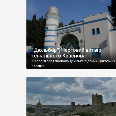
“Дюльбер”. Черговий витвір
геніального Краснова
У Кореїзі розташовано декілька відомих Кримських
палаців.