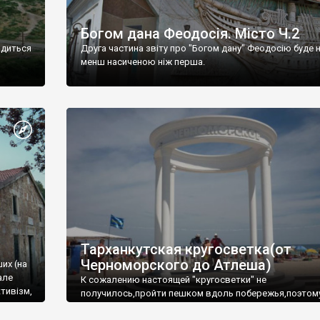
Богом дана Феодосія. Місто Ч.2
одиться
Друга частина звіту про "Богом дану" Феодосію буде 
менш насиченою ніж перша.
Тарханкутская кругосветка(от
Черноморского до Атлеша)
ших (на
але
К сожалению настоящей "кругосветки" не
тивізм,
получилось,пройти пешком вдоль побережья,поэтом
совершали радиальные вылазки из Оленевки.