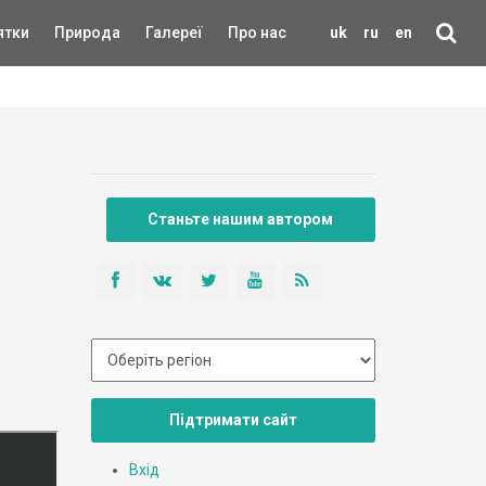
ятки
Природа
Галереї
Про нас
uk
ru
en
Станьте нашим автором
Підтримати сайт
Вхід