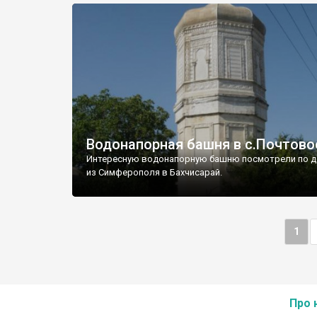
Водонапорная башня в с.Почтово
Интересную водонапорную башню посмотрели по д
из Симферополя в Бахчисарай.
1
Про 