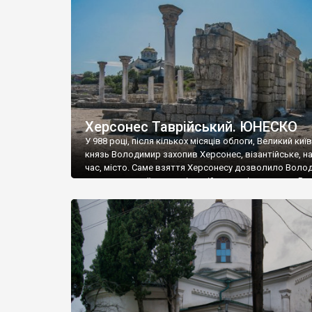
музею «Новгородський музей-заповідник» сотні арт
візантійської доби. Раритети викрадені з фондів об’
культурної спадщини ЮНЕСКО «Херсонеса Таврійсько
Офіційно – на виставку «Золото Візантії», але експер
влада в Україні вважають це лише […]
Херсонес Таврійський. ЮНЕСКО
У 988 році, після кількох місяців облоги, Великий киї
князь Володимир захопив Херсонес, візантійське, на
час, місто. Саме взяття Херсонесу дозволило Воло
диктувати свої умови візантійському імператору Вас
та одружитися з його дочкою Ганною. Цього ж року,
Херсонесі Володимир-язичник, став Василем-
християнином. А потім було Хрещення Русі. На честь
Херсонесу Таврійського названо місто […]