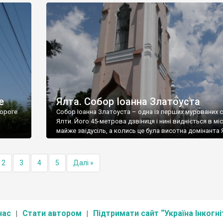
е
Ялта. Собор Іоанна Златоуста
ороге
Собор Іоанна Златоуста – одна із перших мурованих 
Ялти. Його 45-метрова дзвіниця і нині видніється в міс
майже звідусіль, а колись це була висотна домінанта 
2
3
4
5
Далі »
нас
Стати автором
Підтримати сайт “Україна Інкогні