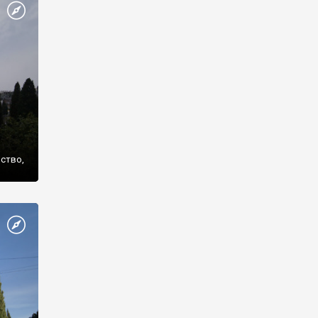
же
нство,