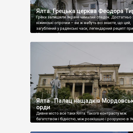
Ялта. Грецька церква Феодора Ти
Греки залишили Україні чималий спадок. Достатньо 
ніжинські огірочки – ви ж мабуть всі знаєте, що цей,
загублений у радянські часи, легендарний рецепт пр
Ніжин греки?
Ялта . Палац нащадків Мордовськ
орди
Дивне місто все таки Ялта. Такого контрасту між
багатством і бідністю, між розкішшю і розрухою в Ук
більше не знайдеш.