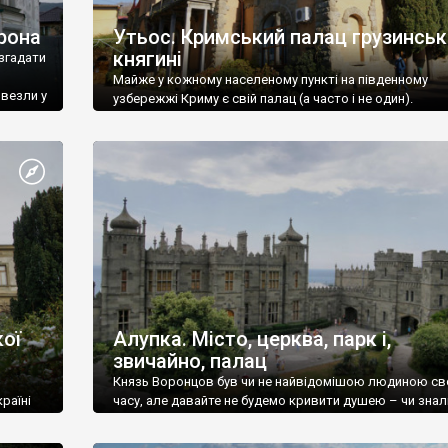
рона
Утьос. Кримський палац грузинськ
княгині
згадати
Майже у кожному населеному пункті на південному
ивезли у
узбережжі Криму є свій палац (а часто і не один).
ої
Алупка. Місто, церква, парк і,
звичайно, палац
Князь Воронцов був чи не найвідомішою людиною св
раїні
часу, але давайте не будемо кривити душею – чи знал
це прізвище до відвідин Алупки? Мабуть все таки ні.