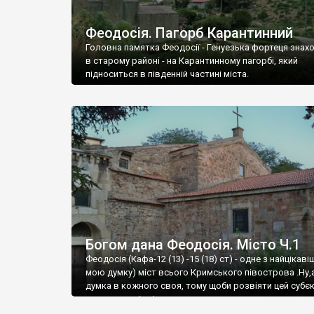
Феодосія. Пагорб Карантинний
Головна памятка Феодосії - Генуезька фортеця знах
в старому районі - на Карантинному пагорбі, який
підноситься в південній частині міста.
Богом дана Феодосія. Місто Ч.1
Феодосія (Кафа-12 (13) -15 (18) ст) - одне з найцікаві
мою думку) міст всього Кримського півострова .Ну,
думка в кожного своя, тому щоби розвіяти цей субєк
запрошую відвідати це