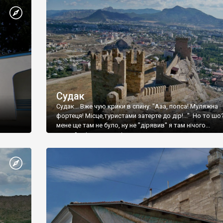
Судак
Судак... Вже чую крики в спину: "Ааа, попса! Муляжна
фортеця! Місце,туристами затерте до дір!..." Но то шо
мене ще там не було, ну не "дірявив" я там нічого...
принаймні до цього літа.