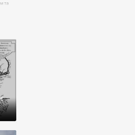
им та
ора і
є
го типу,
ей-
рний
ста:
 райони
від 2
I
і,
рукти,
 котрі