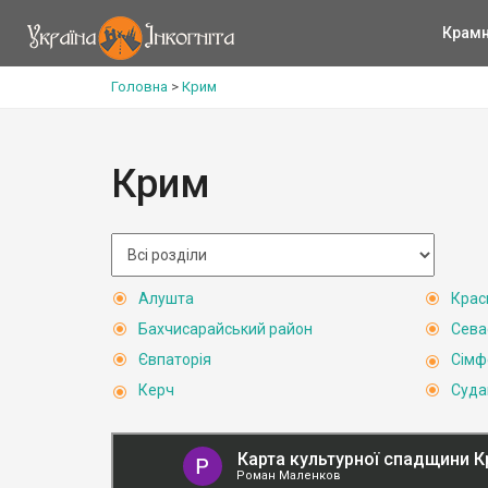
Крам
Головна
>
Крим
Крим
Алушта
Крас
Бахчисарайський район
Сева
Євпаторія
Сімф
Керч
Суда