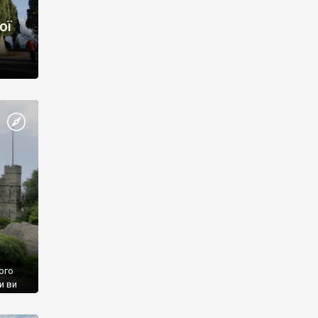
ої
ого
и ви