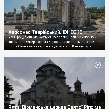
Херсонес Таврійський. ЮНЕСКО
У 988 році, після кількох місяців облоги, Великий київський
князь Володимир захопив Херсонес, візантійське, на той час,
місто. Саме взяття Херсонесу дозволило Володимиру
диктувати свої умови візантійському імператору Василю ІІ, та
одружитися з його дочкою Ганною. Цього ж року, в
Херсонесі Володимир-язичник, став Василем-християнином.
А потім було Хрещення Русі. На честь Херсонесу Таврійського
названо місто […]
Ялта. Вірменська церква Святої Ріпсіме