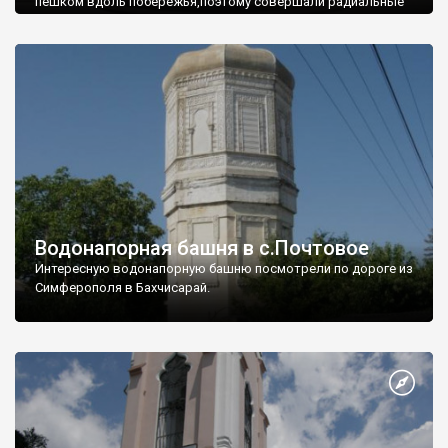
пешком вдоль побережья,поэтому совершали радиальные
вылазки из Оленевки.
Водонапорная башня в с.Почтовое
Интересную водонапорную башню посмотрели по дороге из
Симферополя в Бахчисарай.