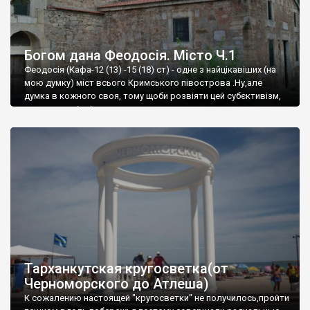
Богом дана Феодосія. Місто Ч.1
Феодосія (Кафа-12 (13) -15 (18) ст) - одне з найцікавіших (на
мою думку) міст всього Кримського півострова .Ну,але
думка в кожного своя, тому щоби розвіяти цей субєктивізм,
запрошую відвідати це
Тарханкутская кругосветка(от
Черноморского до Атлеша)
К сожалению настоящей "кругосветки" не получилось,пройти