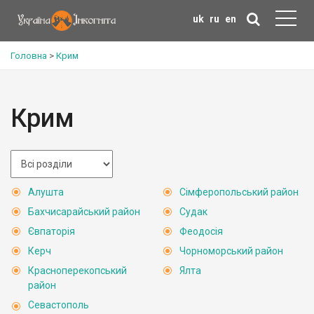
uk
ru
en
Головна
>
Крим
Крим
Алушта
Сімферопольський район
Бахчисарайський район
Судак
Євпаторія
Феодосія
Керч
Чорноморський район
Красноперекопський
Ялта
район
Севастополь