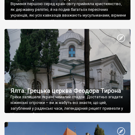
Вірменія першою серед країн світу прийняла християнство,
як державну релігію, й на подив багатьох пересічних
українців, які усіх кавказців вважають мусульманами, вірмени
є відданими вірянами Христа
Ялта. Грецька церква Феодора Тирона
Греки залишили Україні чималий спадок. Достатньо згадати
ніжинські огірочки – ви ж мабуть всі знаєте, що цей,
загублений у радянські часи, легендарний рецепт привезли у
Ніжин греки?