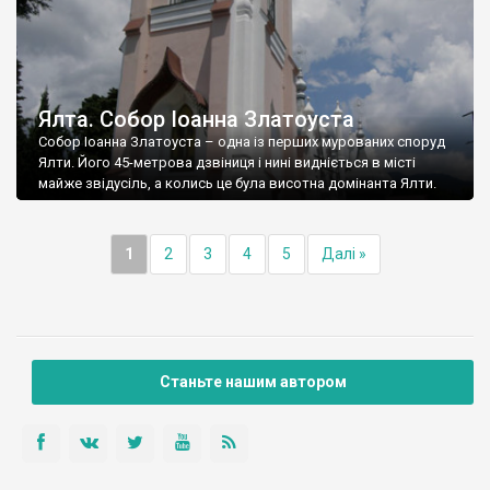
Ялта. Собор Іоанна Златоуста
Собор Іоанна Златоуста – одна із перших мурованих споруд
Ялти. Його 45-метрова дзвіниця і нині видніється в місті
майже звідусіль, а колись це була висотна домінанта Ялти.
1
2
3
4
5
Далі »
Станьте нашим автором