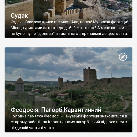
Судак
Судак... Вже чую крики в спину: "Ааа, попса! Муляжна фортеця!
Місце,туристами затерте до дір!..." Но то шо? А мене ще там
не було, ну не "дірявив" я там нічого... принаймні до цього літа.
Феодосія. Пагорб Карантинний
Головна памятка Феодосії - Генуезька фортеця знаходиться в
старому районі - на Карантинному пагорбі, який підноситься в
південній частині міста.