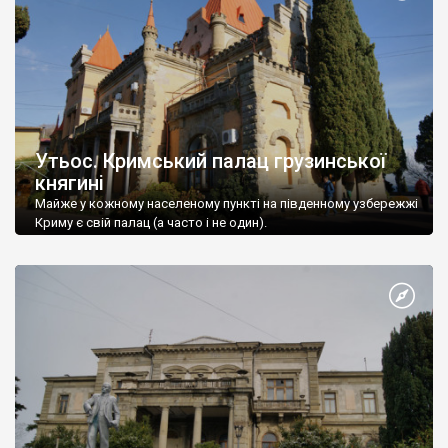
Утьос. Кримський палац грузинської
княгині
Майже у кожному населеному пункті на південному узбережжі
Криму є свій палац (а часто і не один).