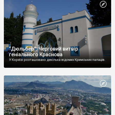
“Дюльбер”. Черговий витвір
геніального Краснова
У Кореїзі розташовано декілька відомих Кримських палаців.