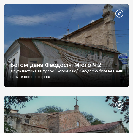
Богом дана Феодосія. Місто Ч.2
Друга частина звіту про "Богом дану" Феодосію буде не менш
насиченою ніж перша.