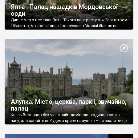
Ялта . Палац нащадків Мордовської
орди
Дивне місто все таки Ялта. Такого контрасту між багатством
і бідністю, між розкішшю і розрухою в Україні більше не
знайдеш.
Алупка. Місто, церква, парк і, звичайно,
палац
Князь Воронцов був чи не найвідомішою людиною свого
часу, але давайте не будемо кривити душею – чи знали ви це
прізвище до відвідин Алупки? Мабуть все таки ні.