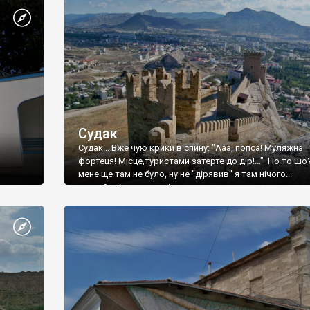
Судак
Судак... Вже чую крики в спину: "Ааа, попса! Муляжна
фортеця! Місце,туристами затерте до дір!..." Но то шо
мене ще там не було, ну не "дірявив" я там нічого...
принаймні до цього літа.