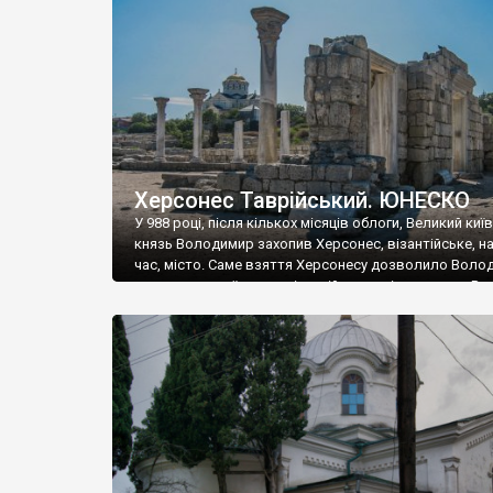
музею «Новгородський музей-заповідник» сотні арт
візантійської доби. Раритети викрадені з фондів об’
культурної спадщини ЮНЕСКО «Херсонеса Таврійсько
Офіційно – на виставку «Золото Візантії», але експер
влада в Україні вважають це лише […]
Херсонес Таврійський. ЮНЕСКО
У 988 році, після кількох місяців облоги, Великий киї
князь Володимир захопив Херсонес, візантійське, на
час, місто. Саме взяття Херсонесу дозволило Воло
диктувати свої умови візантійському імператору Вас
та одружитися з його дочкою Ганною. Цього ж року,
Херсонесі Володимир-язичник, став Василем-
християнином. А потім було Хрещення Русі. На честь
Херсонесу Таврійського названо місто […]