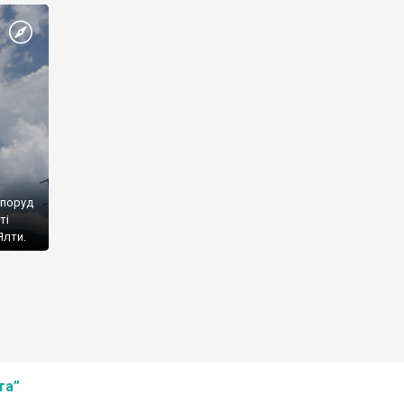
споруд
ті
Ялти.
та”