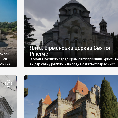
ефактів
називаються «повстяками» (postaki)…” “Вино. Крим
єкту
виробляє відмінне вино і його вдосталь: воно все ду
го».
легке біле і дуже […]
ти та
Ялта. Вірменська церква Святої
Ріпсіме
вський
 той
Вірменія першою серед країн світу прийняла христия
димиру
як державну релігію, й на подив багатьох пересічних
илю ІІ,
українців, які усіх кавказців вважають мусульманами,
 в
вірмени є відданими вірянами Христа