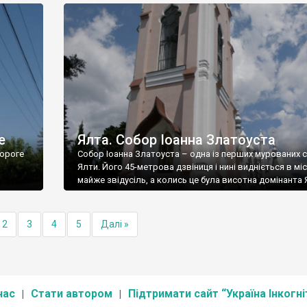
е
Ялта. Собор Іоанна Златоуста
ороге
Собор Іоанна Златоуста – одна із перших мурованих 
Ялти. Його 45-метрова дзвіниця і нині видніється в міс
майже звідусіль, а колись це була висотна домінанта 
2
3
4
5
Далі »
нас
Стати автором
Підтримати сайт “Україна Інкогні