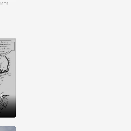
им та
ора і
є
го типу,
ей-
рний
ста:
 райони
від 2
I
і,
рукти,
 котрі