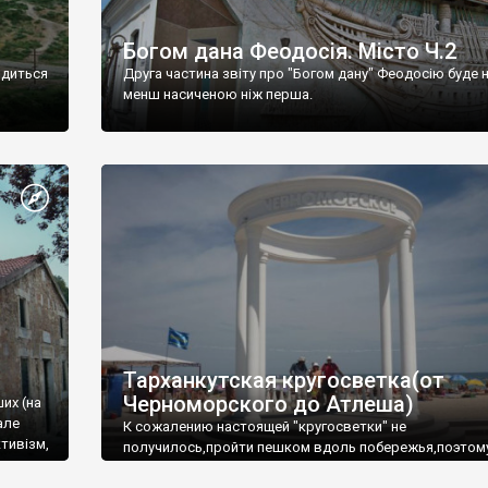
Богом дана Феодосія. Місто Ч.2
одиться
Друга частина звіту про "Богом дану" Феодосію буде 
менш насиченою ніж перша.
Тарханкутская кругосветка(от
Черноморского до Атлеша)
ших (на
але
К сожалению настоящей "кругосветки" не
тивізм,
получилось,пройти пешком вдоль побережья,поэтом
совершали радиальные вылазки из Оленевки.