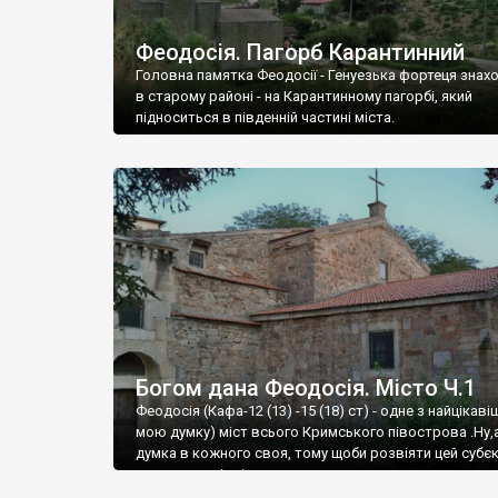
Феодосія. Пагорб Карантинний
Головна памятка Феодосії - Генуезька фортеця знах
в старому районі - на Карантинному пагорбі, який
підноситься в південній частині міста.
Богом дана Феодосія. Місто Ч.1
Феодосія (Кафа-12 (13) -15 (18) ст) - одне з найцікаві
мою думку) міст всього Кримського півострова .Ну,
думка в кожного своя, тому щоби розвіяти цей субєк
запрошую відвідати це