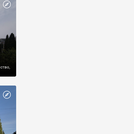
же
нство,