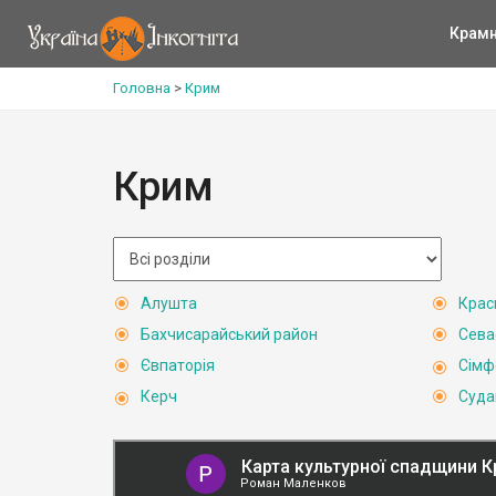
Крам
Головна
>
Крим
Крим
Алушта
Крас
Бахчисарайський район
Сева
Євпаторія
Сімф
Керч
Суда