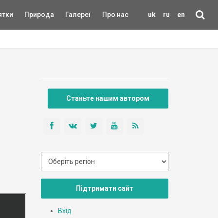
ятки
Природа
Галереї
Про нас
uk
ru
en
Станьте нашим автором
Підтримати сайт
Вхід