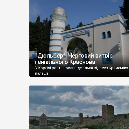
“Дюльбер”. Черговий витвір
геніального Краснова
У Кореїзі розташовано декілька відомих Кримських
палаців.