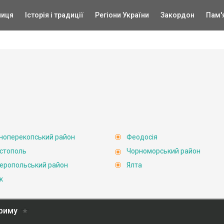
ниця
Історія і традиції
Регіони України
Закордон
Пам'
ноперекопський район
Феодосія
стополь
Чорноморський район
еропольський район
Ялта
к