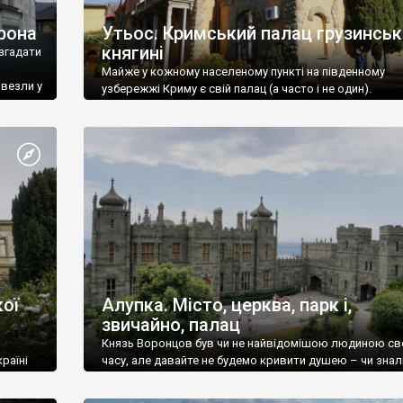
рона
Утьос. Кримський палац грузинськ
княгині
згадати
Майже у кожному населеному пункті на південному
ивезли у
узбережжі Криму є свій палац (а часто і не один).
ої
Алупка. Місто, церква, парк і,
звичайно, палац
Князь Воронцов був чи не найвідомішою людиною св
раїні
часу, але давайте не будемо кривити душею – чи знал
це прізвище до відвідин Алупки? Мабуть все таки ні.