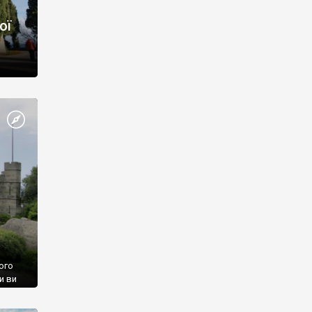
ої
ого
и ви