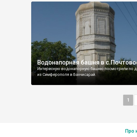
Водонапорная башня в с.Почтово
Интересную водонапорную башню посмотрели по д
из Симферополя в Бахчисарай.
1
Про 