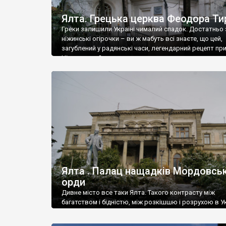
Ялта. Грецька церква Феодора Ти
Греки залишили Україні чималий спадок. Достатньо 
ніжинські огірочки – ви ж мабуть всі знаєте, що цей,
загублений у радянські часи, легендарний рецепт пр
Ніжин греки?
Ялта . Палац нащадків Мордовськ
орди
Дивне місто все таки Ялта. Такого контрасту між
багатством і бідністю, між розкішшю і розрухою в Ук
більше не знайдеш.