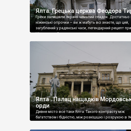
Ялта. Грецька церква Феодора Ти
Греки залишили Україні чималий спадок. Достатньо 
ніжинські огірочки – ви ж мабуть всі знаєте, що цей,
загублений у радянські часи, легендарний рецепт пр
Ніжин греки?
Ялта . Палац нащадків Мордовськ
орди
Дивне місто все таки Ялта. Такого контрасту між
багатством і бідністю, між розкішшю і розрухою в Ук
більше не знайдеш.