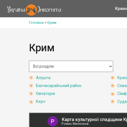
Крам
Головна
>
Крим
Крим
Алушта
Крас
Бахчисарайський район
Сева
Євпаторія
Сімф
Керч
Суда