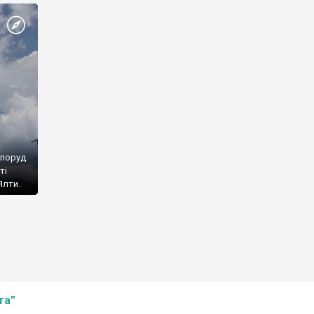
споруд
ті
Ялти.
та”