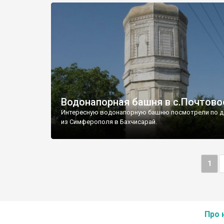
Водонапорная башня в с.Почтово
Интересную водонапорную башню посмотрели по д
из Симферополя в Бахчисарай.
1
Про 