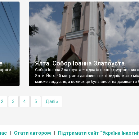
е
Ялта. Собор Іоанна Златоуста
ороге
Собор Іоанна Златоуста – одна із перших мурованих 
Ялти. Його 45-метрова дзвіниця і нині видніється в міс
майже звідусіль, а колись це була висотна домінанта 
2
3
4
5
Далі »
нас
Стати автором
Підтримати сайт “Україна Інкогні