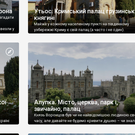
рона
Утьос. Кримський палац грузинськ
княгині
згадати
Майже у кожному населеному пункті на південному
ивезли у
узбережжі Криму є свій палац (а часто і не один).
ої
Алупка. Місто, церква, парк і,
звичайно, палац
Князь Воронцов був чи не найвідомішою людиною св
раїні
часу, але давайте не будемо кривити душею – чи знал
це прізвище до відвідин Алупки? Мабуть все таки ні.