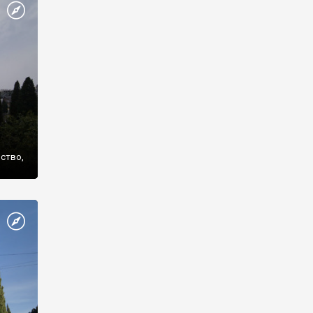
же
нство,