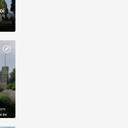
ої
ого
и ви