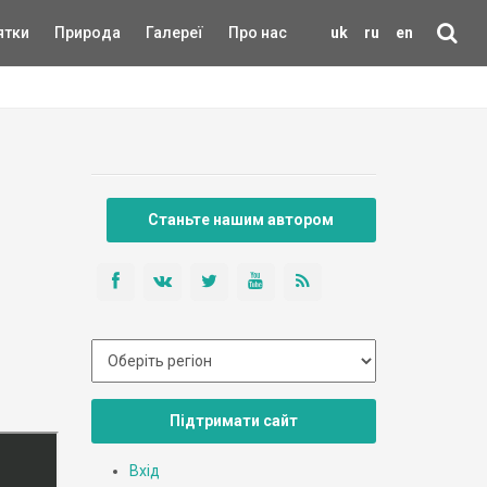
ятки
Природа
Галереї
Про нас
uk
ru
en
Станьте нашим автором
Підтримати сайт
Вхід