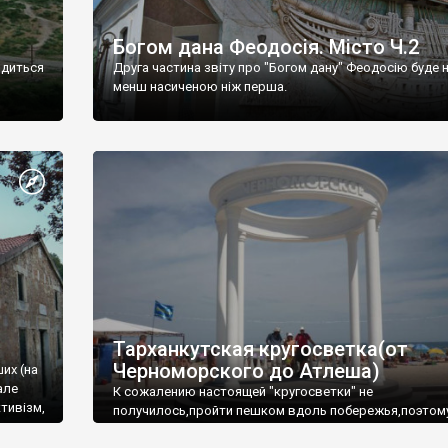
Богом дана Феодосія. Місто Ч.2
одиться
Друга частина звіту про "Богом дану" Феодосію буде 
менш насиченою ніж перша.
Тарханкутская кругосветка(от
Черноморского до Атлеша)
ших (на
але
К сожалению настоящей "кругосветки" не
тивізм,
получилось,пройти пешком вдоль побережья,поэтом
совершали радиальные вылазки из Оленевки.