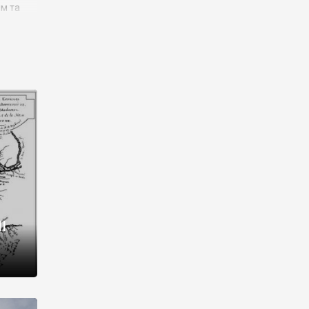
им та
ора і
є
го типу,
ей-
рний
ста:
 райони
від 2
I
і,
рукти,
 котрі