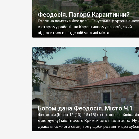
Феодосія. Пагорб Карантинний
Головна памятка Феодосії - Генуезька фортеця знах
в старому районі - на Карантинному пагорбі, який
підноситься в південній частині міста.
Богом дана Феодосія. Місто Ч.1
Феодосія (Кафа-12 (13) -15 (18) ст) - одне з найцікаві
мою думку) міст всього Кримського півострова .Ну,
думка в кожного своя, тому щоби розвіяти цей субєк
запрошую відвідати це