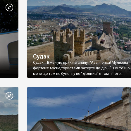
Судак
Судак... Вже чую крики в спину: "Ааа, попса! Муляжна
фортеця! Місце,туристами затерте до дір!..." Но то шо
мене ще там не було, ну не "дірявив" я там нічого...
принаймні до цього літа.