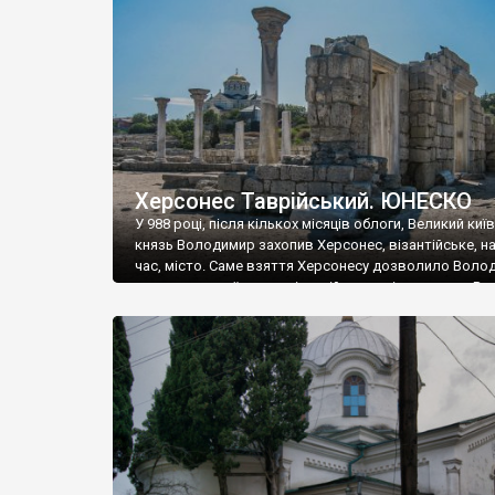
музею «Новгородський музей-заповідник» сотні арт
візантійської доби. Раритети викрадені з фондів об’
культурної спадщини ЮНЕСКО «Херсонеса Таврійсько
Офіційно – на виставку «Золото Візантії», але експер
влада в Україні вважають це лише […]
Херсонес Таврійський. ЮНЕСКО
У 988 році, після кількох місяців облоги, Великий киї
князь Володимир захопив Херсонес, візантійське, на
час, місто. Саме взяття Херсонесу дозволило Воло
диктувати свої умови візантійському імператору Вас
та одружитися з його дочкою Ганною. Цього ж року,
Херсонесі Володимир-язичник, став Василем-
християнином. А потім було Хрещення Русі. На честь
Херсонесу Таврійського названо місто […]