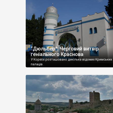
“Дюльбер”. Черговий витвір
геніального Краснова
У Кореїзі розташовано декілька відомих Кримських
палаців.