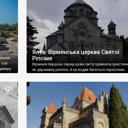
ефактів
називаються «повстяками» (postaki)…” “Вино. Крим
єкту
виробляє відмінне вино і його вдосталь: воно все ду
го».
легке біле і дуже […]
ти та
Ялта. Вірменська церква Святої
Ріпсіме
вський
 той
Вірменія першою серед країн світу прийняла христия
димиру
як державну релігію, й на подив багатьох пересічних
илю ІІ,
українців, які усіх кавказців вважають мусульманами,
 в
вірмени є відданими вірянами Христа