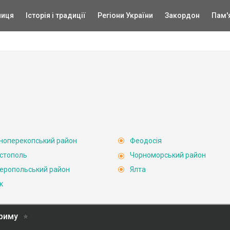
ниця
Історія і традиції
Регіони України
Закордон
Пам'
ноперекопський район
Феодосія
стополь
Чорноморський район
еропольський район
Ялта
к