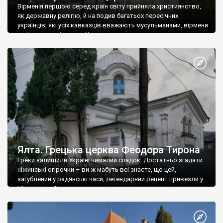
Вірменія першою серед країн світу прийняла християнство,
як державну релігію, й на подив багатьох пересічних
українців, які усіх кавказців вважають мусульманами, вірмени
є відданими вірянами Христа
Ялта. Грецька церква Феодора Тирона
Греки залишили Україні чималий спадок. Достатньо згадати
ніжинські огірочки – ви ж мабуть всі знаєте, що цей,
загублений у радянські часи, легендарний рецепт привезли у
Ніжин греки?