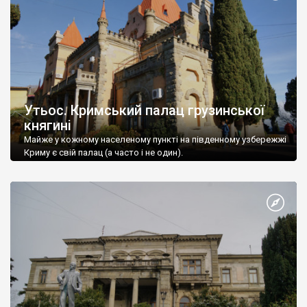
Утьос. Кримський палац грузинської
княгині
Майже у кожному населеному пункті на південному узбережжі
Криму є свій палац (а часто і не один).