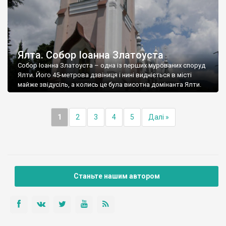
Ялта. Собор Іоанна Златоуста
Собор Іоанна Златоуста – одна із перших мурованих споруд
Ялти. Його 45-метрова дзвіниця і нині видніється в місті
майже звідусіль, а колись це була висотна домінанта Ялти.
1
2
3
4
5
Далі »
Станьте нашим автором