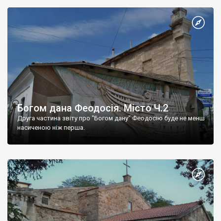
Богом дана Феодосія. Місто Ч.2
Друга частина звіту про "Богом дану" Феодосію буде не менш
насиченою ніж перша.