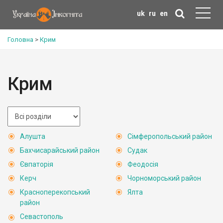
uk
ru
en
Головна
>
Крим
Крим
Алушта
Сімферопольський район
Бахчисарайський район
Судак
Євпаторія
Феодосія
Керч
Чорноморський район
Красноперекопський
Ялта
район
Севастополь