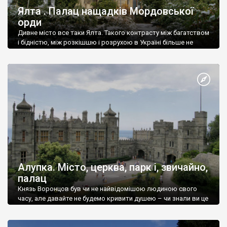
Ялта . Палац нащадків Мордовської
орди
Дивне місто все таки Ялта. Такого контрасту між багатством
і бідністю, між розкішшю і розрухою в Україні більше не
знайдеш.
Алупка. Місто, церква, парк і, звичайно,
палац
Князь Воронцов був чи не найвідомішою людиною свого
часу, але давайте не будемо кривити душею – чи знали ви це
прізвище до відвідин Алупки? Мабуть все таки ні.