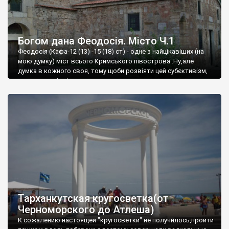
Богом дана Феодосія. Місто Ч.1
Феодосія (Кафа-12 (13) -15 (18) ст) - одне з найцікавіших (на
мою думку) міст всього Кримського півострова .Ну,але
думка в кожного своя, тому щоби розвіяти цей субєктивізм,
запрошую відвідати це
Тарханкутская кругосветка(от
Черноморского до Атлеша)
К сожалению настоящей "кругосветки" не получилось,пройти