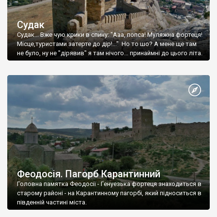
Судак
Судак... Вже чую крики в спину: "Ааа, попса! Муляжна фортеця!
Місце,туристами затерте до дір!..." Но то шо? А мене ще там
не було, ну не "дірявив" я там нічого... принаймні до цього літа.
Феодосія. Пагорб Карантинний
Головна памятка Феодосії - Генуезька фортеця знаходиться в
старому районі - на Карантинному пагорбі, який підноситься в
південній частині міста.