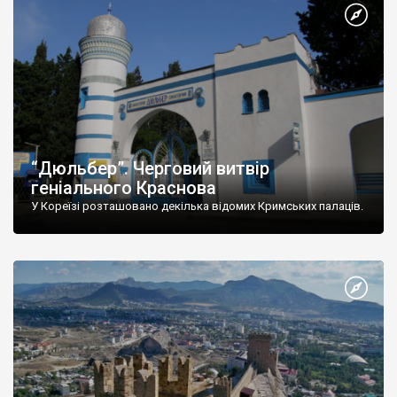
“Дюльбер”. Черговий витвір
геніального Краснова
У Кореїзі розташовано декілька відомих Кримських палаців.