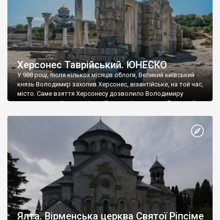
Херсонес Таврійський. ЮНЕСКО
У 988 році, після кількох місяців облоги, Великий київський
князь Володимир захопив Херсонес, візантійське, на той час,
місто. Саме взяття Херсонесу дозволило Володимиру
диктувати свої умови візантійському імператору Василю ІІ, та
одружитися з його дочкою Ганною. Цього ж року, в
Херсонесі Володимир-язичник, став Василем-християнином.
А потім було Хрещення Русі. На честь Херсонесу Таврійського
названо місто […]
Ялта. Вірменська церква Святої Ріпсіме