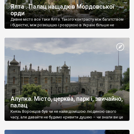
Ялта . Палац нащадків Мордовської
орди
Дивне місто все таки Ялта. Такого контрасту між багатством
і бідністю, між розкішшю і розрухою в Україні більше не
знайдеш.
Алупка. Місто, церква, парк і, звичайно,
палац
Князь Воронцов був чи не найвідомішою людиною свого
часу, але давайте не будемо кривити душею – чи знали ви це
прізвище до відвідин Алупки? Мабуть все таки ні.