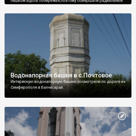
пешком вдоль побережья,поэтому совершали радиальные
вылазки из Оленевки.
Водонапорная башня в с.Почтовое
Интересную водонапорную башню посмотрели по дороге из
Симферополя в Бахчисарай.