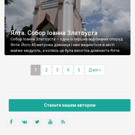
Ялта. Собор Іоанна Златоуста
Собор Іоанна Златоуста – одна із перших мурованих споруд
Ялти. Його 45-метрова дзвіниця і нині видніється в місті
майже звідусіль, а колись це була висотна домінанта Ялти.
1
2
3
4
5
Далі »
Станьте нашим автором