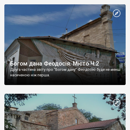
Богом дана Феодосія. Місто Ч.2
Друга частина звіту про "Богом дану" Феодосію буде не менш
насиченою ніж перша.