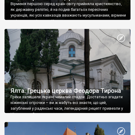
Вірменія першою серед країн світу прийняла християнство,
як державну релігію, й на подив багатьох пересічних
українців, які усіх кавказців вважають мусульманами, вірмени
є відданими вірянами Христа
Ялта. Грецька церква Феодора Тирона
Греки залишили Україні чималий спадок. Достатньо згадати
ніжинські огірочки – ви ж мабуть всі знаєте, що цей,
загублений у радянські часи, легендарний рецепт привезли у
Ніжин греки?