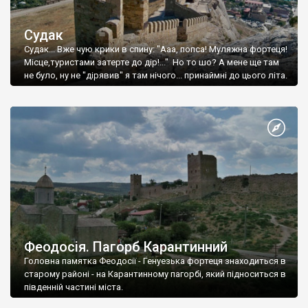
Судак
Судак... Вже чую крики в спину: "Ааа, попса! Муляжна фортеця!
Місце,туристами затерте до дір!..." Но то шо? А мене ще там
не було, ну не "дірявив" я там нічого... принаймні до цього літа.
Феодосія. Пагорб Карантинний
Головна памятка Феодосії - Генуезька фортеця знаходиться в
старому районі - на Карантинному пагорбі, який підноситься в
південній частині міста.