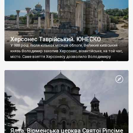
Херсонес Таврійський. ЮНЕСКО
У 988 році, після кількох місяців облоги, Великий київський
князь Володимир захопив Херсонес, візантійське, на той час,
місто. Саме взяття Херсонесу дозволило Володимиру
диктувати свої умови візантійському імператору Василю ІІ, та
одружитися з його дочкою Ганною. Цього ж року, в
Херсонесі Володимир-язичник, став Василем-християнином.
А потім було Хрещення Русі. На честь Херсонесу Таврійського
названо місто […]
Ялта. Вірменська церква Святої Ріпсіме