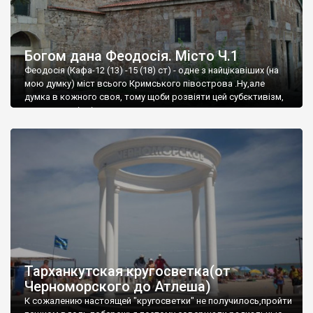
Богом дана Феодосія. Місто Ч.1
Феодосія (Кафа-12 (13) -15 (18) ст) - одне з найцікавіших (на
мою думку) міст всього Кримського півострова .Ну,але
думка в кожного своя, тому щоби розвіяти цей субєктивізм,
запрошую відвідати це
Тарханкутская кругосветка(от
Черноморского до Атлеша)
К сожалению настоящей "кругосветки" не получилось,пройти