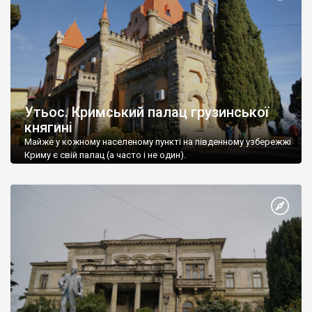
Утьос. Кримський палац грузинської
княгині
Майже у кожному населеному пункті на південному узбережжі
Криму є свій палац (а часто і не один).