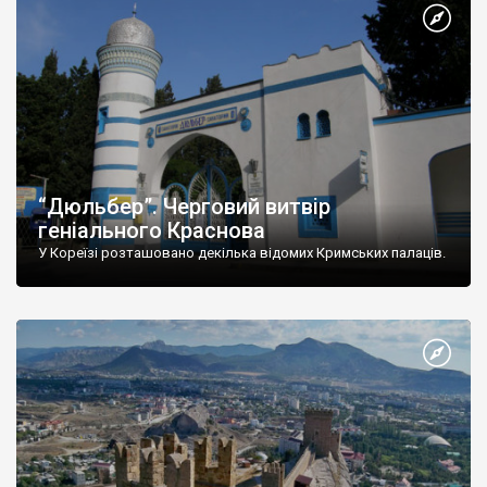
“Дюльбер”. Черговий витвір
геніального Краснова
У Кореїзі розташовано декілька відомих Кримських палаців.