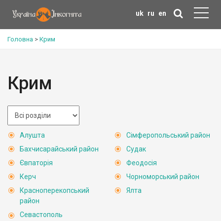
uk
ru
en
Головна
>
Крим
Крим
Алушта
Сімферопольський район
Бахчисарайський район
Судак
Євпаторія
Феодосія
Керч
Чорноморський район
Красноперекопський
Ялта
район
Севастополь