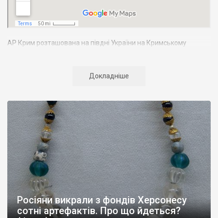
АР Крим розташована на півдні України на Кримському
півострові. Територія Кримського півострова омивається
Чорним та Азовським морями, що належать до басейну
Атлантичного океану. Півострів приблизно однаково
Докладніше
віддалений від екватора і Північного полюсу. Займає площу 27
тис. кв. км. У Криму переважають морські кордони, довжина
берегової лінії складає близько 1000 км. Загальна чисельність
населення регіону складає 2135 тис. чоловік
Адміністративно Автономна Республіка Крим поділяється на
14 районів. У Криму розташовано 16 міст, 56 селищ міського
типу, 957 сільських населених пунктів. Одинадцять міст –
Сімферополь, Алушта,
Армянськ, Джанкой
, Євпаторія,
Керч
,
Красноперекопськ, Саки, Судак, Феодосія,
Ялта
– мають
республіканське підпорядкування.
Росіяни викрали з фондів Херсонесу
Визначні музеї: Кримський республіканський краєзнавчий
сотні артефактів. Про що йдеться?
музей, Сімферопольський художній музей, Лівадійський