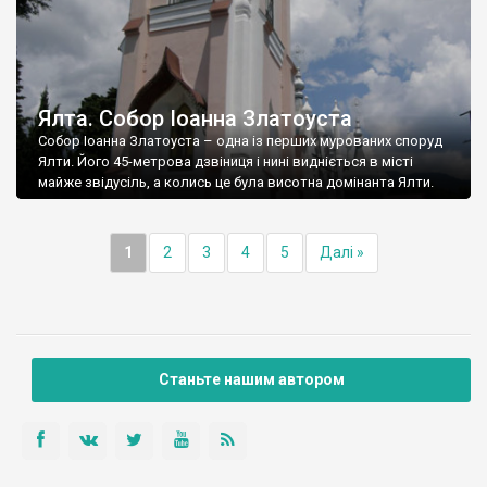
Ялта. Собор Іоанна Златоуста
Собор Іоанна Златоуста – одна із перших мурованих споруд
Ялти. Його 45-метрова дзвіниця і нині видніється в місті
майже звідусіль, а колись це була висотна домінанта Ялти.
1
2
3
4
5
Далі »
Станьте нашим автором