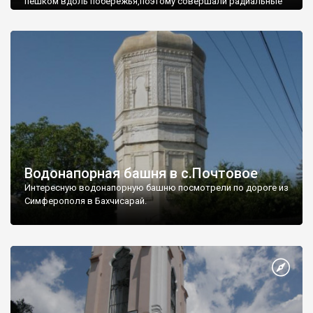
пешком вдоль побережья,поэтому совершали радиальные
вылазки из Оленевки.
Водонапорная башня в с.Почтовое
Интересную водонапорную башню посмотрели по дороге из
Симферополя в Бахчисарай.