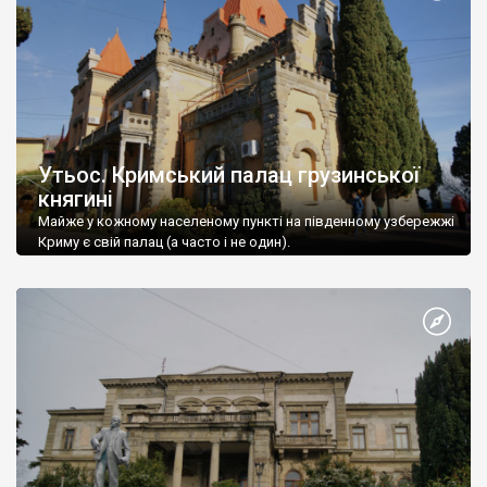
Утьос. Кримський палац грузинської
княгині
Майже у кожному населеному пункті на південному узбережжі
Криму є свій палац (а часто і не один).