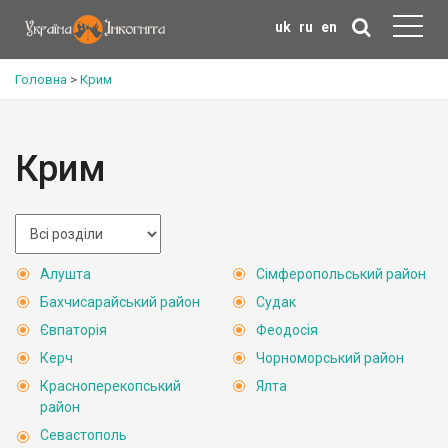
uk
ru
en
Головна
>
Крим
Крим
Алушта
Сімферопольський район
Бахчисарайський район
Судак
Євпаторія
Феодосія
Керч
Чорноморський район
Красноперекопський
Ялта
район
Севастополь