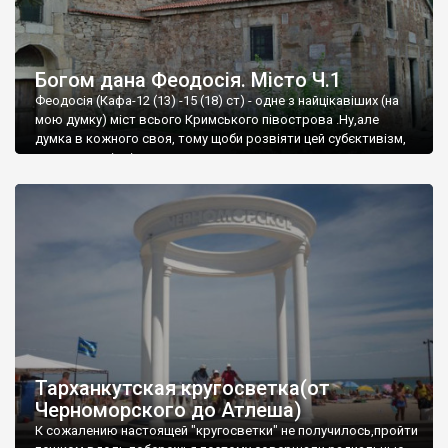
Богом дана Феодосія. Місто Ч.1
Феодосія (Кафа-12 (13) -15 (18) ст) - одне з найцікавіших (на
мою думку) міст всього Кримського півострова .Ну,але
думка в кожного своя, тому щоби розвіяти цей субєктивізм,
запрошую відвідати це
Тарханкутская кругосветка(от
Черноморского до Атлеша)
К сожалению настоящей "кругосветки" не получилось,пройти