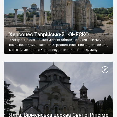
Херсонес Таврійський. ЮНЕСКО
У 988 році, після кількох місяців облоги, Великий київський
князь Володимир захопив Херсонес, візантійське, на той час,
місто. Саме взяття Херсонесу дозволило Володимиру
диктувати свої умови візантійському імператору Василю ІІ, та
одружитися з його дочкою Ганною. Цього ж року, в
Херсонесі Володимир-язичник, став Василем-християнином.
А потім було Хрещення Русі. На честь Херсонесу Таврійського
названо місто […]
Ялта. Вірменська церква Святої Ріпсіме