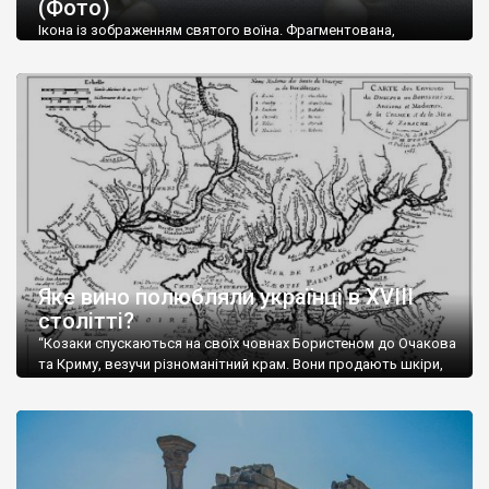
(Фото)
музей-палац, будинок-музей Чєхова А.П. Кримськотатарський
музей мистецтв,
Бахчисарайський державний історико-
Ікона із зображенням святого воїна. Фрагментована,
культурний заповідник
та ін. На Кримському півострові були
втрачена нижня частина. Стеатит. XI-XII ст. Візантія. Ще у
травні російські окупанти вивезли з Криму до державного
розташовані: столиця царських скіфів –
Неаполь Скіфський
,
музею «Новгородський музей-заповідник» сотні артефактів
античні міста: Херсонес,
Пантикапей, Німфей
, Керкінітида,
візантійської доби. Раритети викрадені з фондів об’єкту
Киммерік, візантійські поселення: Горзувити,
Алустон
.
культурної спадщини ЮНЕСКО «Херсонеса Таврійського».
Офіційно – на виставку «Золото Візантії», але експерти та
Кримський півострів відрізняється різноманітністю природних
влада в Україні вважають це лише […]
ландшафтів. Північна його частину займає степ; південні
райони півострова – це покриті лісами Кримські гори. Вздовж
південного узбережжя Кримських гір лежить прибережна
смуга (від 2 до 5 км), де розміщені всесвітньо відомі курорти:
Ялта, Алупка, Симеїз,
Гурзуф
, Місхор, Лівадія, Форос,
Алушта
.
Яке вино полюбляли українці в XVIII
столітті?
“Козаки спускаються на своїх човнах Бористеном до Очакова
та Криму, везучи різноманітний крам. Вони продають шкіри,
тютюн (kasak-tutun), мотузки, коноплі, полотно, вугілля, рибу,
а купують сіль, вина, сушені фрукти, олію, мило, ладан,
кінське спорядження, овечі тулупи, котрі називаються
«повстяками» (postaki)…” “Вино. Крим виробляє відмінне вино
і його вдосталь: воно все дуже легке біле і дуже […]