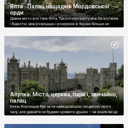
Ялта . Палац нащадків Мордовської
орди
Дивне місто все таки Ялта. Такого контрасту між багатством
і бідністю, між розкішшю і розрухою в Україні більше не
знайдеш.
Алупка. Місто, церква, парк і, звичайно,
палац
Князь Воронцов був чи не найвідомішою людиною свого
часу, але давайте не будемо кривити душею – чи знали ви це
прізвище до відвідин Алупки? Мабуть все таки ні.