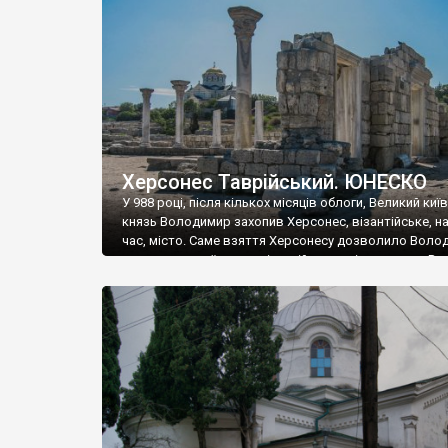
музею «Новгородський музей-заповідник» сотні арт
візантійської доби. Раритети викрадені з фондів об’
культурної спадщини ЮНЕСКО «Херсонеса Таврійсько
Офіційно – на виставку «Золото Візантії», але експер
влада в Україні вважають це лише […]
Херсонес Таврійський. ЮНЕСКО
У 988 році, після кількох місяців облоги, Великий киї
князь Володимир захопив Херсонес, візантійське, на
час, місто. Саме взяття Херсонесу дозволило Воло
диктувати свої умови візантійському імператору Вас
та одружитися з його дочкою Ганною. Цього ж року,
Херсонесі Володимир-язичник, став Василем-
християнином. А потім було Хрещення Русі. На честь
Херсонесу Таврійського названо місто […]