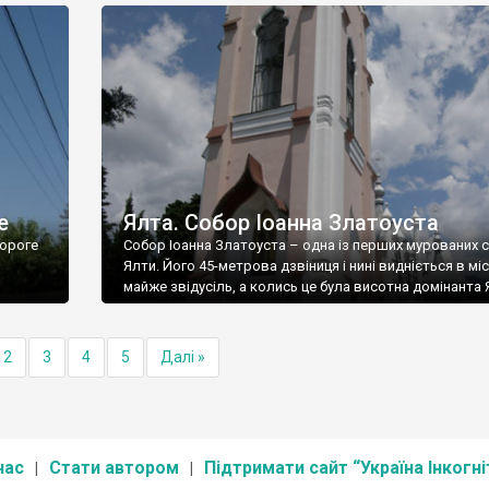
е
Ялта. Собор Іоанна Златоуста
ороге
Собор Іоанна Златоуста – одна із перших мурованих 
Ялти. Його 45-метрова дзвіниця і нині видніється в міс
майже звідусіль, а колись це була висотна домінанта 
2
3
4
5
Далі »
нас
Стати автором
Підтримати сайт “Україна Інкогні