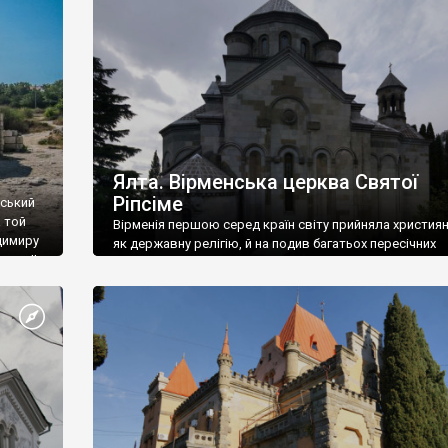
ефактів
називаються «повстяками» (postaki)…” “Вино. Крим
єкту
виробляє відмінне вино і його вдосталь: воно все ду
го».
легке біле і дуже […]
ти та
Ялта. Вірменська церква Святої
Ріпсіме
вський
 той
Вірменія першою серед країн світу прийняла христия
димиру
як державну релігію, й на подив багатьох пересічних
илю ІІ,
українців, які усіх кавказців вважають мусульманами,
 в
вірмени є відданими вірянами Христа