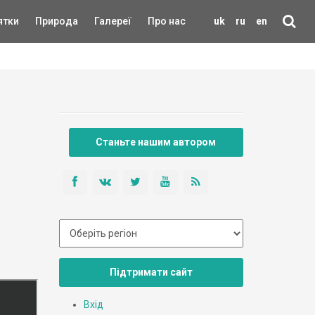
ятки
Природа
Галереї
Про нас
uk
ru
en
Станьте нашим автором
Підтримати сайт
Вхід