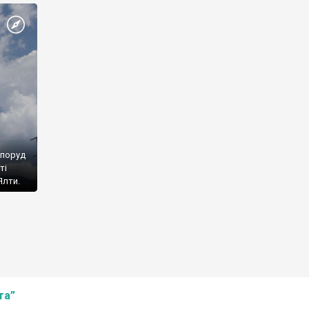
споруд
ті
Ялти.
та”