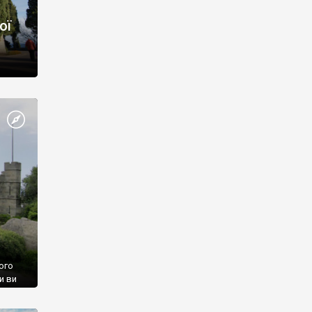
ої
ого
и ви