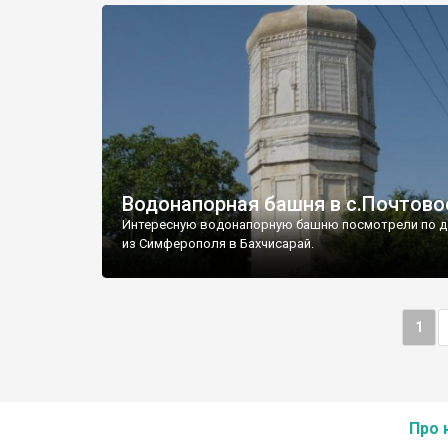
Водонапорная башня в с.Почтово
Интересную водонапорную башню посмотрели по д
из Симферополя в Бахчисарай.
1
Про 