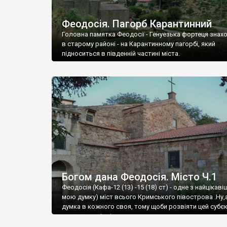
Феодосія. Пагорб Карантинний
Головна памятка Феодосії - Генуезька фортеця знах
в старому районі - на Карантинному пагорбі, який
підноситься в південній частині міста.
Богом дана Феодосія. Місто Ч.1
Феодосія (Кафа-12 (13) -15 (18) ст) - одне з найцікаві
мою думку) міст всього Кримського півострова .Ну,
думка в кожного своя, тому щоби розвіяти цей субєк
запрошую відвідати це