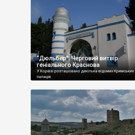
“Дюльбер”. Черговий витвір
геніального Краснова
У Кореїзі розташовано декілька відомих Кримських
палаців.