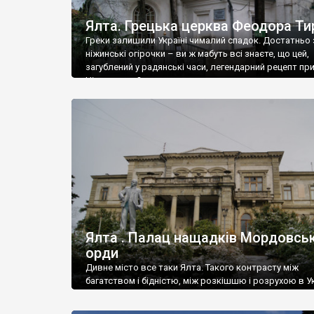
Ялта. Грецька церква Феодора Ти
Греки залишили Україні чималий спадок. Достатньо 
ніжинські огірочки – ви ж мабуть всі знаєте, що цей,
загублений у радянські часи, легендарний рецепт пр
Ніжин греки?
Ялта . Палац нащадків Мордовськ
орди
Дивне місто все таки Ялта. Такого контрасту між
багатством і бідністю, між розкішшю і розрухою в Ук
більше не знайдеш.