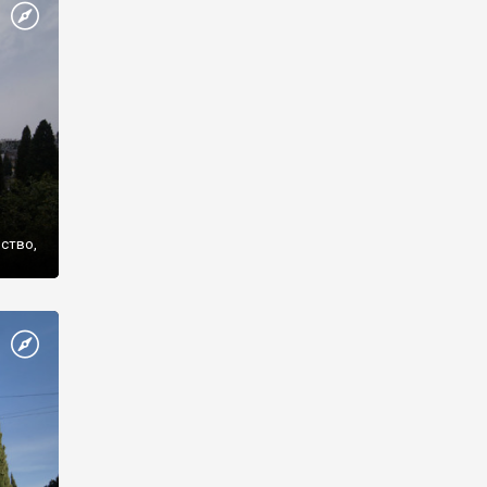
же
нство,