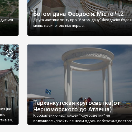
Богом дана Феодосія. Місто Ч.2
одиться
Друга частина звіту про "Богом дану" Феодосію буде 
менш насиченою ніж перша.
Тарханкутская кругосветка(от
Черноморского до Атлеша)
ших (на
але
К сожалению настоящей "кругосветки" не
тивізм,
получилось,пройти пешком вдоль побережья,поэтом
совершали радиальные вылазки из Оленевки.