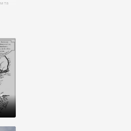
им та
ора і
є
го типу,
ей-
рний
ста:
 райони
від 2
I
і,
рукти,
 котрі