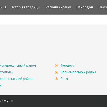
ниця
Історія і традиції
Регіони України
Закордон
Пам'
ноперекопський район
Феодосія
стополь
Чорноморський район
еропольський район
Ялта
к