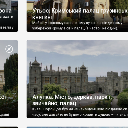
рона
Утьос. Кримський палац грузинськ
княгині
згадати
Майже у кожному населеному пункті на південному
ивезли у
узбережжі Криму є свій палац (а часто і не один).
ої
Алупка. Місто, церква, парк і,
звичайно, палац
Князь Воронцов був чи не найвідомішою людиною св
раїні
часу, але давайте не будемо кривити душею – чи знал
це прізвище до відвідин Алупки? Мабуть все таки ні.