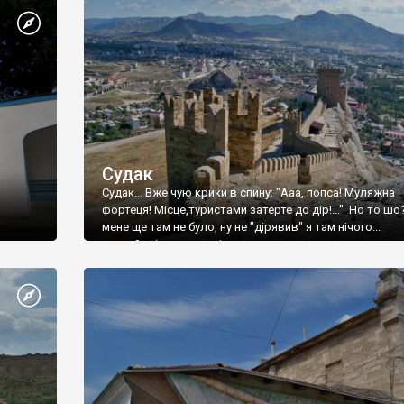
Судак
Судак... Вже чую крики в спину: "Ааа, попса! Муляжна
фортеця! Місце,туристами затерте до дір!..." Но то шо
мене ще там не було, ну не "дірявив" я там нічого...
принаймні до цього літа.