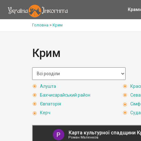
Крам
Головна
>
Крим
Крим
Алушта
Крас
Бахчисарайський район
Сева
Євпаторія
Сімф
Керч
Суда