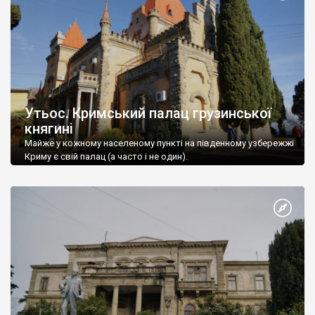
Утьос. Кримський палац грузинської
княгині
Майже у кожному населеному пункті на південному узбережжі
Криму є свій палац (а часто і не один).