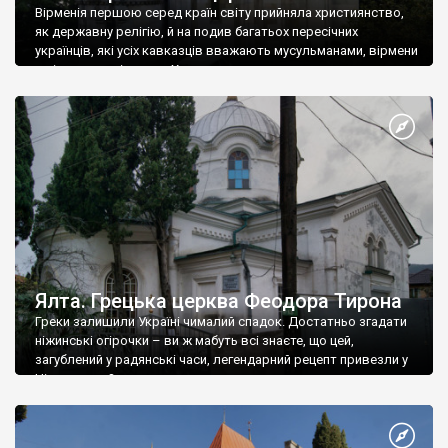
Вірменія першою серед країн світу прийняла християнство,
як державну релігію, й на подив багатьох пересічних
українців, які усіх кавказців вважають мусульманами, вірмени
є відданими вірянами Христа
Ялта. Грецька церква Феодора Тирона
Греки залишили Україні чималий спадок. Достатньо згадати
ніжинські огірочки – ви ж мабуть всі знаєте, що цей,
загублений у радянські часи, легендарний рецепт привезли у
Ніжин греки?