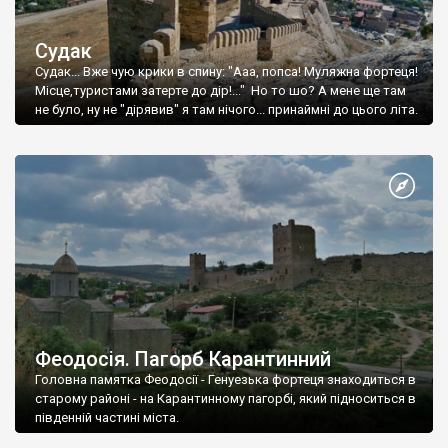
Судак
Судак... Вже чую крики в спину: "Ааа, попса! Муляжна фортеця!
Місце,туристами затерте до дір!..." Но то шо? А мене ще там
не було, ну не "дірявив" я там нічого... принаймні до цього літа.
Феодосія. Пагорб Карантинний
Головна памятка Феодосії - Генуезька фортеця знаходиться в
старому районі - на Карантинному пагорбі, який підноситься в
південній частині міста.