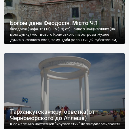
Богом дана Феодосія. Місто Ч.1
Феодосія (Кафа-12 (13) -15 (18) ст) - одне з найцікавіших (на
мою думку) міст всього Кримського півострова .Ну,але
думка в кожного своя, тому щоби розвіяти цей субєктивізм,
запрошую відвідати це
Тарханкутская кругосветка(от
Черноморского до Атлеша)
К сожалению настоящей "кругосветки" не получилось,пройти