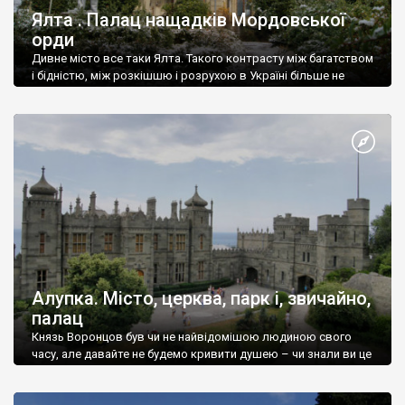
Ялта . Палац нащадків Мордовської
орди
Дивне місто все таки Ялта. Такого контрасту між багатством
і бідністю, між розкішшю і розрухою в Україні більше не
знайдеш.
Алупка. Місто, церква, парк і, звичайно,
палац
Князь Воронцов був чи не найвідомішою людиною свого
часу, але давайте не будемо кривити душею – чи знали ви це
прізвище до відвідин Алупки? Мабуть все таки ні.