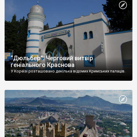
“Дюльбер”. Черговий витвір
геніального Краснова
У Кореїзі розташовано декілька відомих Кримських палаців.