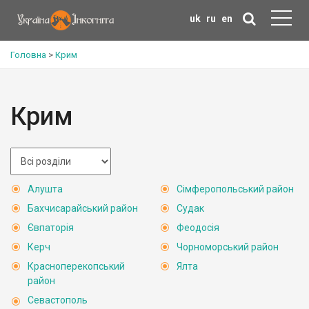
uk
ru
en
Головна
>
Крим
Крим
Алушта
Сімферопольський район
Бахчисарайський район
Судак
Євпаторія
Феодосія
Керч
Чорноморський район
Красноперекопський
Ялта
район
Севастополь