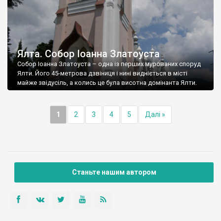
Ялта. Собор Іоанна Златоуста
Собор Іоанна Златоуста – одна із перших мурованих споруд
Ялти. Його 45-метрова дзвіниця і нині видніється в місті
майже звідусіль, а колись це була висотна домінанта Ялти.
1
2
3
4
5
Далі »
Станьте нашим автором