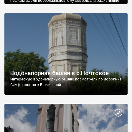
пешком вдоль побережья,поэтому совершали радиальные
вылазки из Оленевки.
Водонапорная башня в с.Почтовое
Интересную водонапорную башню посмотрели по дороге из
Симферополя в Бахчисарай.