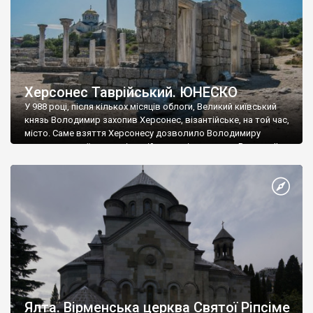
Херсонес Таврійський. ЮНЕСКО
У 988 році, після кількох місяців облоги, Великий київський
князь Володимир захопив Херсонес, візантійське, на той час,
місто. Саме взяття Херсонесу дозволило Володимиру
диктувати свої умови візантійському імператору Василю ІІ, та
одружитися з його дочкою Ганною. Цього ж року, в
Херсонесі Володимир-язичник, став Василем-християнином.
А потім було Хрещення Русі. На честь Херсонесу Таврійського
названо місто […]
Ялта. Вірменська церква Святої Ріпсіме