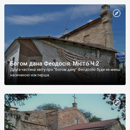
Богом дана Феодосія. Місто Ч.2
Друга частина звіту про "Богом дану" Феодосію буде не менш
насиченою ніж перша.