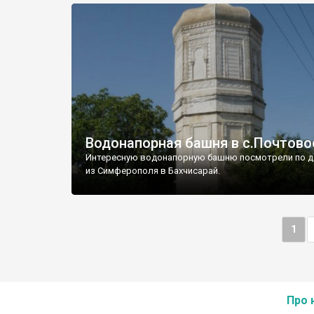
Водонапорная башня в с.Почтово
Интересную водонапорную башню посмотрели по д
из Симферополя в Бахчисарай.
1
Про 