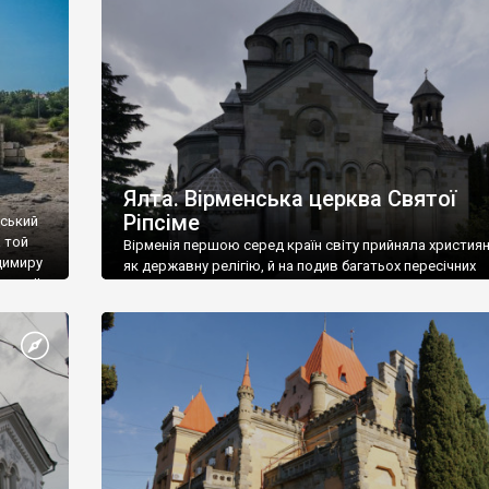
ефактів
називаються «повстяками» (postaki)…” “Вино. Крим
єкту
виробляє відмінне вино і його вдосталь: воно все ду
го».
легке біле і дуже […]
ти та
Ялта. Вірменська церква Святої
Ріпсіме
вський
 той
Вірменія першою серед країн світу прийняла христия
димиру
як державну релігію, й на подив багатьох пересічних
илю ІІ,
українців, які усіх кавказців вважають мусульманами,
 в
вірмени є відданими вірянами Христа