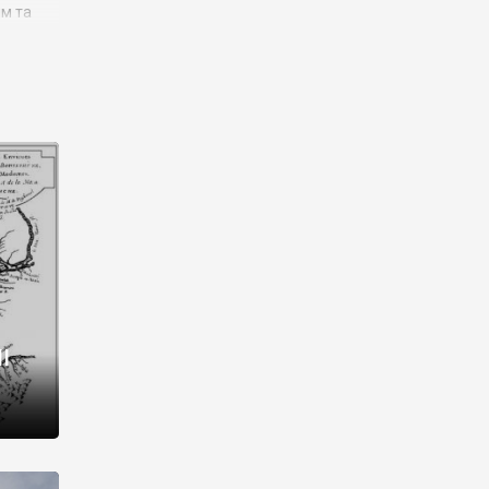
им та
ора і
є
го типу,
ей-
рний
ста:
 райони
від 2
I
і,
рукти,
 котрі