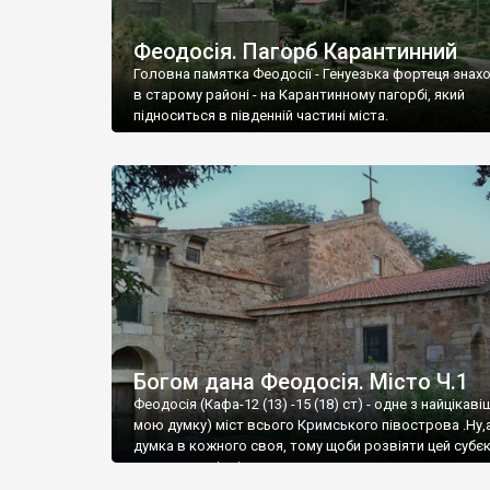
Феодосія. Пагорб Карантинний
Головна памятка Феодосії - Генуезька фортеця знах
в старому районі - на Карантинному пагорбі, який
підноситься в південній частині міста.
Богом дана Феодосія. Місто Ч.1
Феодосія (Кафа-12 (13) -15 (18) ст) - одне з найцікаві
мою думку) міст всього Кримського півострова .Ну,
думка в кожного своя, тому щоби розвіяти цей субєк
запрошую відвідати це