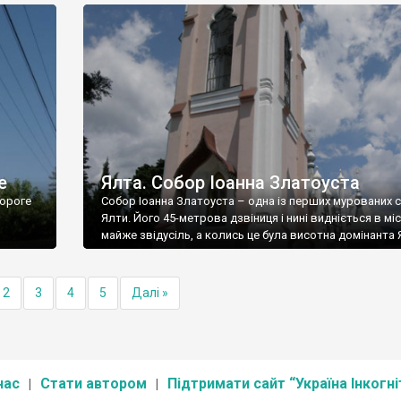
е
Ялта. Собор Іоанна Златоуста
ороге
Собор Іоанна Златоуста – одна із перших мурованих 
Ялти. Його 45-метрова дзвіниця і нині видніється в міс
майже звідусіль, а колись це була висотна домінанта 
2
3
4
5
Далі »
нас
Стати автором
Підтримати сайт “Україна Інкогні