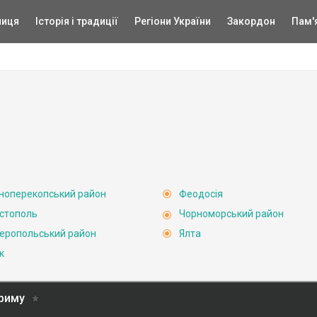
ниця
Історія і традиції
Регіони України
Закордон
Пам'
ноперекопський район
Феодосія
стополь
Чорноморський район
еропольський район
Ялта
к