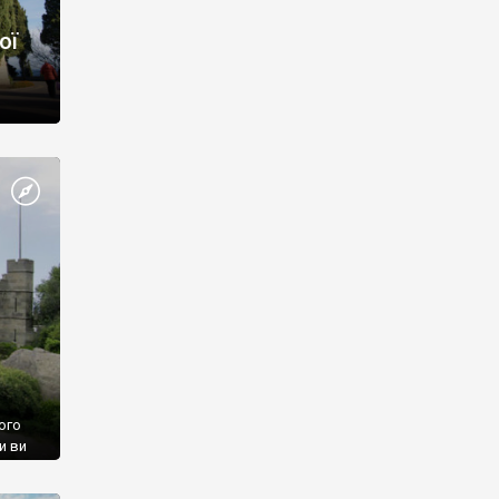
ої
ого
и ви