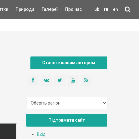
ятки
Природа
Галереї
Про нас
uk
ru
en
Станьте нашим автором
Підтримати сайт
Вхід