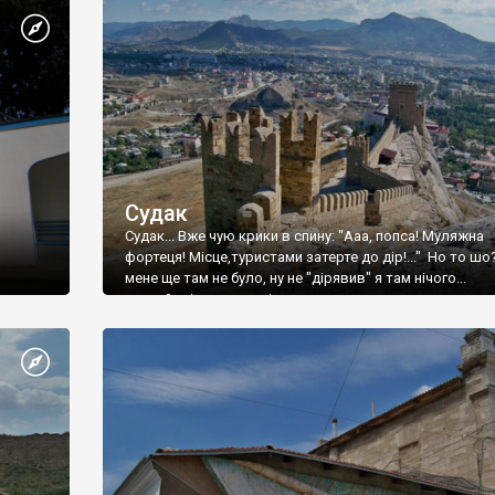
Судак
Судак... Вже чую крики в спину: "Ааа, попса! Муляжна
фортеця! Місце,туристами затерте до дір!..." Но то шо
мене ще там не було, ну не "дірявив" я там нічого...
принаймні до цього літа.