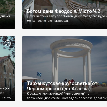
Богом дана Феодосія. Місто Ч.2
одиться
Друга частина звіту про "Богом дану" Феодосію буде 
менш насиченою ніж перша.
Тарханкутская кругосветка(от
Черноморского до Атлеша)
ших (на
але
К сожалению настоящей "кругосветки" не
тивізм,
получилось,пройти пешком вдоль побережья,поэтом
совершали радиальные вылазки из Оленевки.