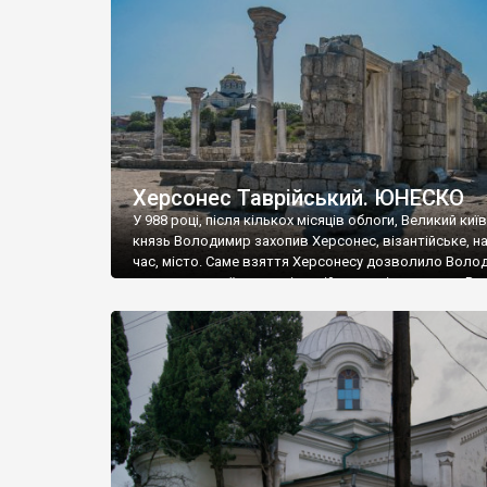
музею «Новгородський музей-заповідник» сотні арт
візантійської доби. Раритети викрадені з фондів об’
культурної спадщини ЮНЕСКО «Херсонеса Таврійсько
Офіційно – на виставку «Золото Візантії», але експер
влада в Україні вважають це лише […]
Херсонес Таврійський. ЮНЕСКО
У 988 році, після кількох місяців облоги, Великий киї
князь Володимир захопив Херсонес, візантійське, на
час, місто. Саме взяття Херсонесу дозволило Воло
диктувати свої умови візантійському імператору Вас
та одружитися з його дочкою Ганною. Цього ж року,
Херсонесі Володимир-язичник, став Василем-
християнином. А потім було Хрещення Русі. На честь
Херсонесу Таврійського названо місто […]