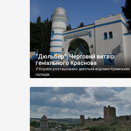
“Дюльбер”. Черговий витвір
геніального Краснова
У Кореїзі розташовано декілька відомих Кримських
палаців.