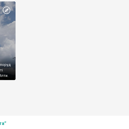
споруд
ті
Ялти.
та”