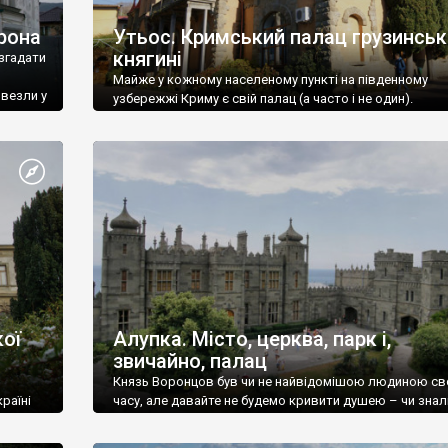
рона
Утьос. Кримський палац грузинськ
княгині
згадати
Майже у кожному населеному пункті на південному
ивезли у
узбережжі Криму є свій палац (а часто і не один).
ої
Алупка. Місто, церква, парк і,
звичайно, палац
Князь Воронцов був чи не найвідомішою людиною св
раїні
часу, але давайте не будемо кривити душею – чи знал
це прізвище до відвідин Алупки? Мабуть все таки ні.