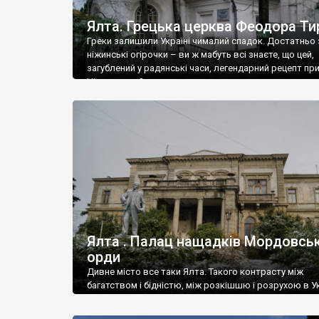
Ялта. Грецька церква Феодора Ти
Греки залишили Україні чималий спадок. Достатньо 
ніжинські огірочки – ви ж мабуть всі знаєте, що цей,
загублений у радянські часи, легендарний рецепт пр
Ніжин греки?
Ялта . Палац нащадків Мордовськ
орди
Дивне місто все таки Ялта. Такого контрасту між
багатством і бідністю, між розкішшю і розрухою в Ук
більше не знайдеш.