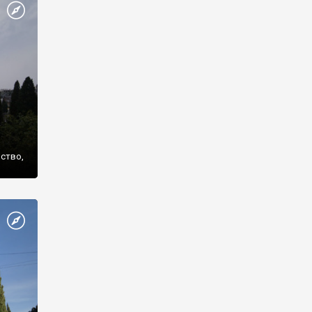
же
нство,