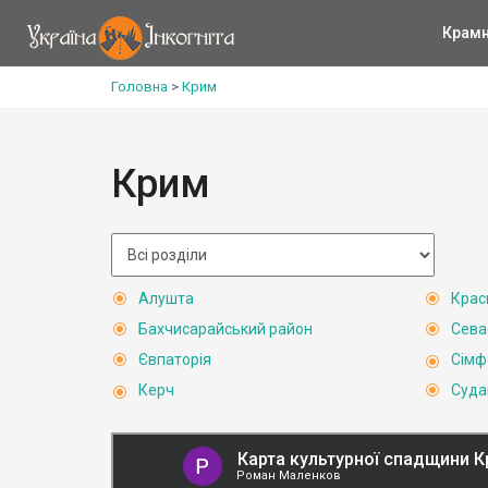
Крам
Головна
>
Крим
Крим
Алушта
Крас
Бахчисарайський район
Сева
Євпаторія
Сімф
Керч
Суда