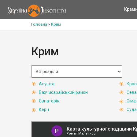
Крам
Головна
>
Крим
Крим
Алушта
Крас
Бахчисарайський район
Сева
Євпаторія
Сімф
Керч
Суда