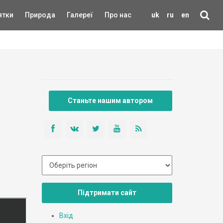
ятки
Природа
Галереї
Про нас
uk
ru
en
Станьте нашим автором
Підтримати сайт
Вхід