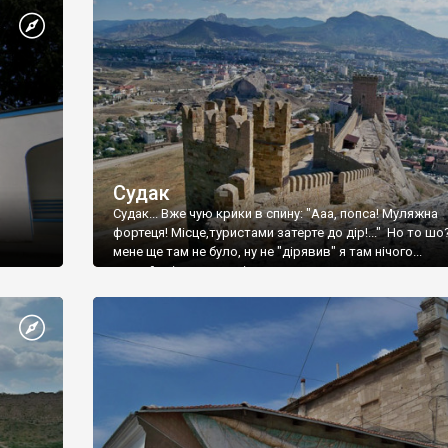
Судак
Судак... Вже чую крики в спину: "Ааа, попса! Муляжна
фортеця! Місце,туристами затерте до дір!..." Но то шо
мене ще там не було, ну не "дірявив" я там нічого...
принаймні до цього літа.