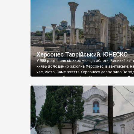
музею «Новгородський музей-заповідник» сотні арт
візантійської доби. Раритети викрадені з фондів об’
культурної спадщини ЮНЕСКО «Херсонеса Таврійсько
Офіційно – на виставку «Золото Візантії», але експер
влада в Україні вважають це лише […]
Херсонес Таврійський. ЮНЕСКО
У 988 році, після кількох місяців облоги, Великий киї
князь Володимир захопив Херсонес, візантійське, на
час, місто. Саме взяття Херсонесу дозволило Воло
диктувати свої умови візантійському імператору Вас
та одружитися з його дочкою Ганною. Цього ж року,
Херсонесі Володимир-язичник, став Василем-
християнином. А потім було Хрещення Русі. На честь
Херсонесу Таврійського названо місто […]