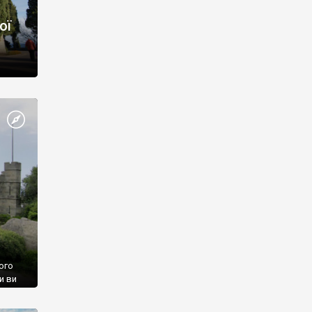
ої
ого
и ви