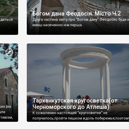
Богом дана Феодосія. Місто Ч.2
одиться
Друга частина звіту про "Богом дану" Феодосію буде 
менш насиченою ніж перша.
Тарханкутская кругосветка(от
Черноморского до Атлеша)
ших (на
але
К сожалению настоящей "кругосветки" не
тивізм,
получилось,пройти пешком вдоль побережья,поэтом
совершали радиальные вылазки из Оленевки.