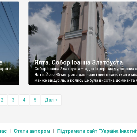
е
Ялта. Собор Іоанна Златоуста
ороге
Собор Іоанна Златоуста – одна із перших мурованих 
Ялти. Його 45-метрова дзвіниця і нині видніється в міс
майже звідусіль, а колись це була висотна домінанта 
2
3
4
5
Далі »
нас
Стати автором
Підтримати сайт “Україна Інкогні