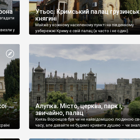
рона
Утьос. Кримський палац грузинськ
княгині
згадати
Майже у кожному населеному пункті на південному
ивезли у
узбережжі Криму є свій палац (а часто і не один).
ої
Алупка. Місто, церква, парк і,
звичайно, палац
Князь Воронцов був чи не найвідомішою людиною св
раїні
часу, але давайте не будемо кривити душею – чи знал
це прізвище до відвідин Алупки? Мабуть все таки ні.