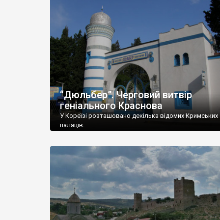
“Дюльбер”. Черговий витвір
геніального Краснова
У Кореїзі розташовано декілька відомих Кримських
палаців.