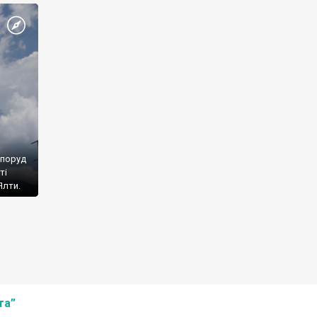
споруд
ті
Ялти.
та”