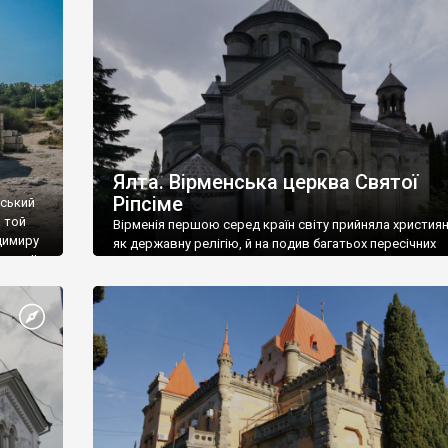
ефактів
називаються «повстяками» (postaki)…” “Вино. Крим
єкту
виробляє відмінне вино і його вдосталь: воно все ду
го».
легке біле і дуже […]
ти та
Ялта. Вірменська церква Святої
Ріпсіме
вський
 той
Вірменія першою серед країн світу прийняла христия
димиру
як державну релігію, й на подив багатьох пересічних
илю ІІ,
українців, які усіх кавказців вважають мусульманами,
 в
вірмени є відданими вірянами Христа