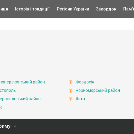
ниця
Історія і традиції
Регіони України
Закордон
Пам'
ноперекопський район
Феодосія
стополь
Чорноморський район
еропольський район
Ялта
к