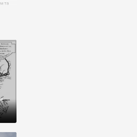
им та
ора і
є
го типу,
ей-
рний
ста:
 райони
від 2
I
і,
рукти,
 котрі