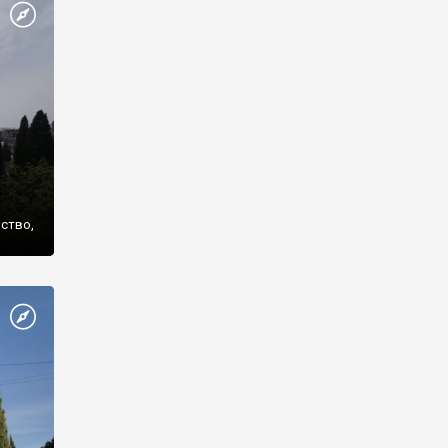
же
нство,