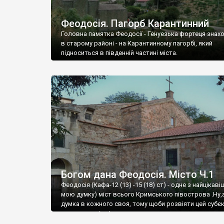
Феодосія. Пагорб Карантинний
Головна памятка Феодосії - Генуезька фортеця знах
в старому районі - на Карантинному пагорбі, який
підноситься в південній частині міста.
Богом дана Феодосія. Місто Ч.1
Феодосія (Кафа-12 (13) -15 (18) ст) - одне з найцікаві
мою думку) міст всього Кримського півострова .Ну,
думка в кожного своя, тому щоби розвіяти цей субєк
запрошую відвідати це