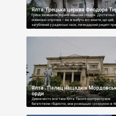
Ялта. Грецька церква Феодора Ти
Греки залишили Україні чималий спадок. Достатньо 
ніжинські огірочки – ви ж мабуть всі знаєте, що цей,
загублений у радянські часи, легендарний рецепт пр
Ніжин греки?
Ялта . Палац нащадків Мордовськ
орди
Дивне місто все таки Ялта. Такого контрасту між
багатством і бідністю, між розкішшю і розрухою в Ук
більше не знайдеш.