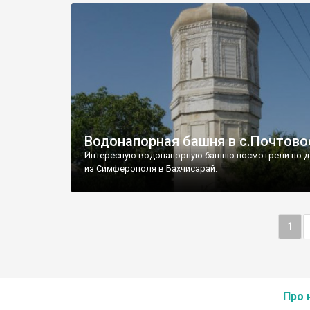
Водонапорная башня в с.Почтово
Интересную водонапорную башню посмотрели по д
из Симферополя в Бахчисарай.
1
Про 