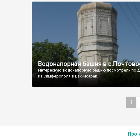
Водонапорная башня в с.Почтово
Интересную водонапорную башню посмотрели по д
из Симферополя в Бахчисарай.
1
Про 