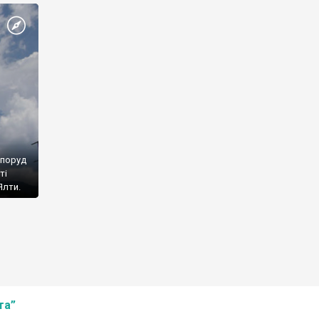
споруд
ті
Ялти.
та”