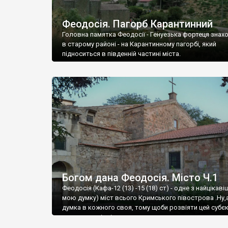
Феодосія. Пагорб Карантинний
Головна памятка Феодосії - Генуезька фортеця знах
в старому районі - на Карантинному пагорбі, який
підноситься в південній частині міста.
Богом дана Феодосія. Місто Ч.1
Феодосія (Кафа-12 (13) -15 (18) ст) - одне з найцікаві
мою думку) міст всього Кримського півострова .Ну,
думка в кожного своя, тому щоби розвіяти цей субєк
запрошую відвідати це