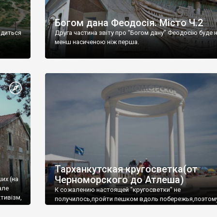
Богом дана Феодосія. Місто Ч.2
одиться
Друга частина звіту про "Богом дану" Феодосію буде 
менш насиченою ніж перша.
Тарханкутская кругосветка(от
Черноморского до Атлеша)
ших (на
але
К сожалению настоящей "кругосветки" не
тивізм,
получилось,пройти пешком вдоль побережья,поэтом
совершали радиальные вылазки из Оленевки.