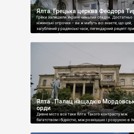
Ялта. Грецька церква Феодора Ти
Греки залишили Україні чималий спадок. Достатньо 
ніжинські огірочки – ви ж мабуть всі знаєте, що цей,
загублений у радянські часи, легендарний рецепт пр
Ніжин греки?
Ялта . Палац нащадків Мордовськ
орди
Дивне місто все таки Ялта. Такого контрасту між
багатством і бідністю, між розкішшю і розрухою в Ук
більше не знайдеш.