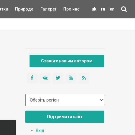
ятки
Природа
Галереї
Про нас
uk
ru
en
Станьте нашим автором
Підтримати сайт
Вхід