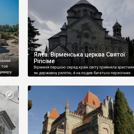
ефактів
називаються «повстяками» (postaki)…” “Вино. Крим
єкту
виробляє відмінне вино і його вдосталь: воно все ду
го».
легке біле і дуже […]
ти та
Ялта. Вірменська церква Святої
Ріпсіме
вський
 той
Вірменія першою серед країн світу прийняла христия
димиру
як державну релігію, й на подив багатьох пересічних
илю ІІ,
українців, які усіх кавказців вважають мусульманами,
 в
вірмени є відданими вірянами Христа