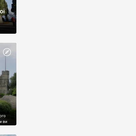
ої
ого
и ви