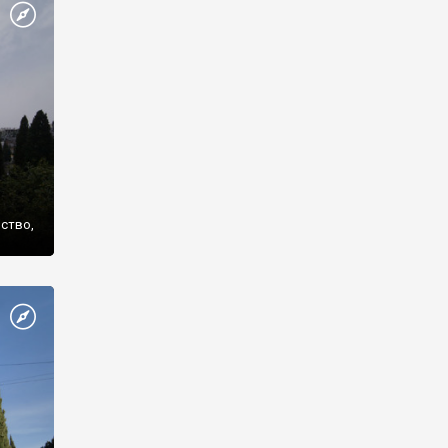
же
нство,