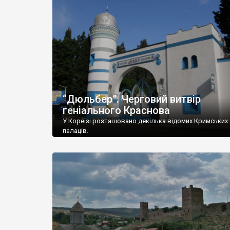
“Дюльбер”. Черговий витвір
геніального Краснова
У Кореїзі розташовано декілька відомих Кримських
палаців.