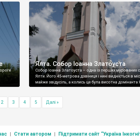
е
Ялта. Собор Іоанна Златоуста
ороге
Собор Іоанна Златоуста – одна із перших мурованих 
Ялти. Його 45-метрова дзвіниця і нині видніється в міс
майже звідусіль, а колись це була висотна домінанта 
2
3
4
5
Далі »
нас
Стати автором
Підтримати сайт “Україна Інкогні