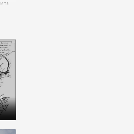
им та
ора і
є
го типу,
ей-
рний
ста:
 райони
від 2
I
і,
рукти,
 котрі