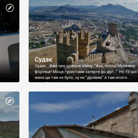
Судак
Судак... Вже чую крики в спину: "Ааа, попса! Муляжна
фортеця! Місце,туристами затерте до дір!..." Но то шо
мене ще там не було, ну не "дірявив" я там нічого...
принаймні до цього літа.