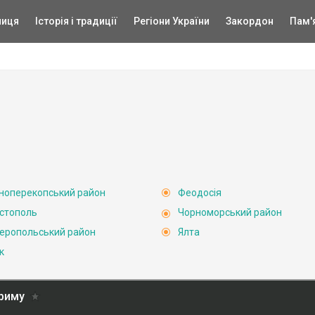
ниця
Історія і традиції
Регіони України
Закордон
Пам'
ноперекопський район
Феодосія
стополь
Чорноморський район
еропольський район
Ялта
к