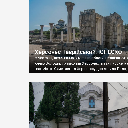
музею «Новгородський музей-заповідник» сотні арт
візантійської доби. Раритети викрадені з фондів об’
культурної спадщини ЮНЕСКО «Херсонеса Таврійсько
Офіційно – на виставку «Золото Візантії», але експер
влада в Україні вважають це лише […]
Херсонес Таврійський. ЮНЕСКО
У 988 році, після кількох місяців облоги, Великий киї
князь Володимир захопив Херсонес, візантійське, на
час, місто. Саме взяття Херсонесу дозволило Воло
диктувати свої умови візантійському імператору Вас
та одружитися з його дочкою Ганною. Цього ж року,
Херсонесі Володимир-язичник, став Василем-
християнином. А потім було Хрещення Русі. На честь
Херсонесу Таврійського названо місто […]