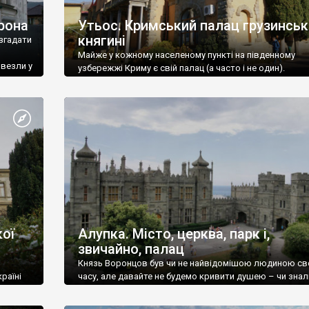
рона
Утьос. Кримський палац грузинськ
княгині
згадати
Майже у кожному населеному пункті на південному
ивезли у
узбережжі Криму є свій палац (а часто і не один).
ої
Алупка. Місто, церква, парк і,
звичайно, палац
Князь Воронцов був чи не найвідомішою людиною св
раїні
часу, але давайте не будемо кривити душею – чи знал
це прізвище до відвідин Алупки? Мабуть все таки ні.