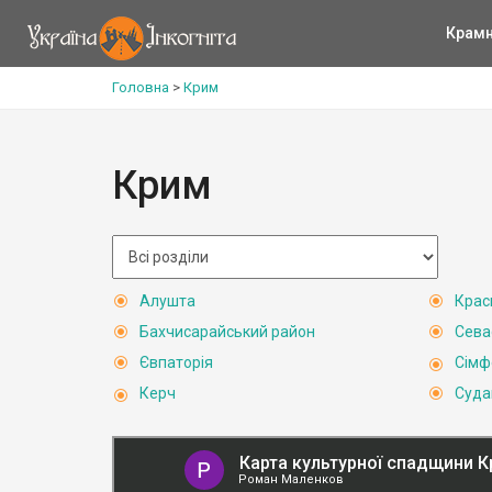
Крам
Головна
>
Крим
Крим
Алушта
Крас
Бахчисарайський район
Сева
Євпаторія
Сімф
Керч
Суда