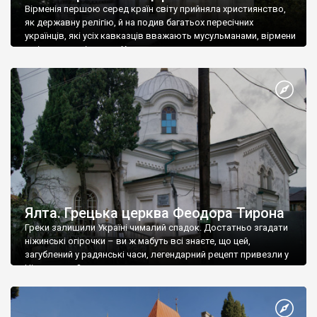
Вірменія першою серед країн світу прийняла християнство,
як державну релігію, й на подив багатьох пересічних
українців, які усіх кавказців вважають мусульманами, вірмени
є відданими вірянами Христа
Ялта. Грецька церква Феодора Тирона
Греки залишили Україні чималий спадок. Достатньо згадати
ніжинські огірочки – ви ж мабуть всі знаєте, що цей,
загублений у радянські часи, легендарний рецепт привезли у
Ніжин греки?