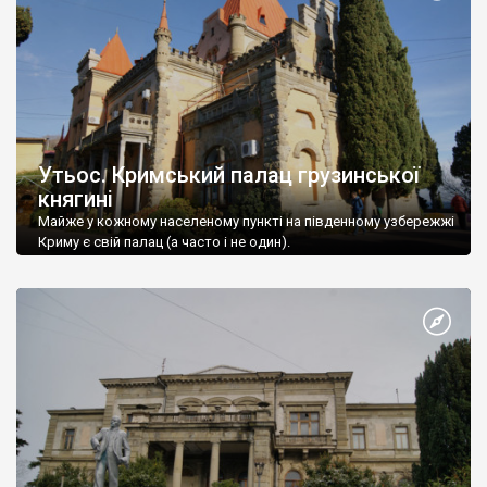
Утьос. Кримський палац грузинської
княгині
Майже у кожному населеному пункті на південному узбережжі
Криму є свій палац (а часто і не один).