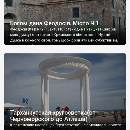
Богом дана Феодосія. Місто Ч.1
Феодосія (Кафа-12 (13) -15 (18) ст) - одне з найцікавіших (на
мою думку) міст всього Кримського півострова .Ну,але
думка в кожного своя, тому щоби розвіяти цей субєктивізм,
запрошую відвідати це
Тарханкутская кругосветка(от
Черноморского до Атлеша)
К сожалению настоящей "кругосветки" не получилось,пройти