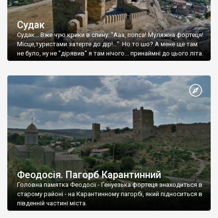
Судак
Судак... Вже чую крики в спину: "Ааа, попса! Муляжна фортеця!
Місце,туристами затерте до дір!..." Но то шо? А мене ще там
не було, ну не "дірявив" я там нічого... принаймні до цього літа.
Феодосія. Пагорб Карантинний
Головна памятка Феодосії - Генуезька фортеця знаходиться в
старому районі - на Карантинному пагорбі, який підноситься в
південній частині міста.