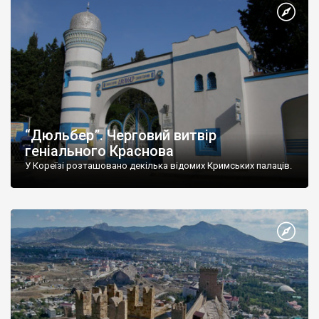
“Дюльбер”. Черговий витвір
геніального Краснова
У Кореїзі розташовано декілька відомих Кримських палаців.