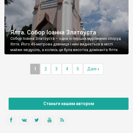
Ялта. Собор Іоанна Златоуста
Собор Іоанна Златоуста – одна із перших мурованих споруд
Ялти. Його 45-метрова дзвіниця і нині видніється в місті
майже звідусіль, а колись це була висотна домінанта Ялти.
1
2
3
4
5
Далі »
Станьте нашим автором