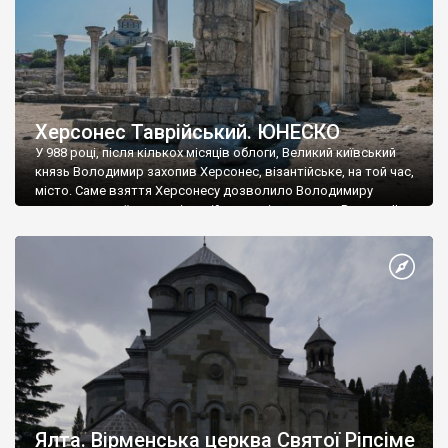
Херсонес Таврійський. ЮНЕСКО
У 988 році, після кількох місяців облоги, Великий київський
князь Володимир захопив Херсонес, візантійське, на той час,
місто. Саме взяття Херсонесу дозволило Володимиру
диктувати свої умови візантійському імператору Василю ІІ, та
одружитися з його дочкою Ганною. Цього ж року, в
Херсонесі Володимир-язичник, став Василем-християнином.
А потім було Хрещення Русі. На честь Херсонесу Таврійського
названо місто […]
Ялта. Вірменська церква Святої Ріпсіме