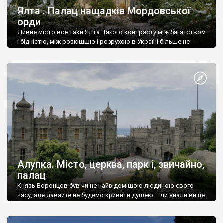
Ялта . Палац нащадків Мордовської
орди
Дивне місто все таки Ялта. Такого контрасту між багатством
і бідністю, між розкішшю і розрухою в Україні більше не
знайдеш.
Алупка. Місто, церква, парк і, звичайно,
палац
Князь Воронцов був чи не найвідомішою людиною свого
часу, але давайте не будемо кривити душею – чи знали ви це
прізвище до відвідин Алупки? Мабуть все таки ні.