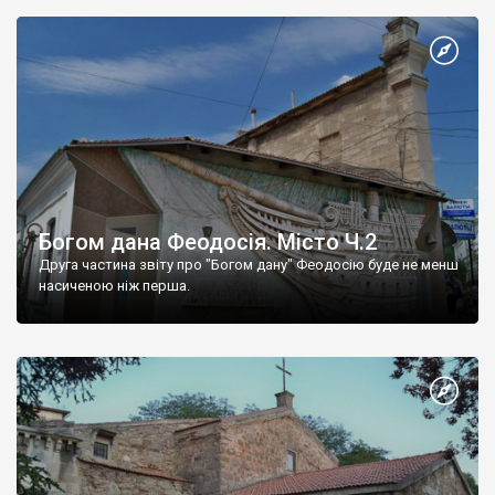
Богом дана Феодосія. Місто Ч.2
Друга частина звіту про "Богом дану" Феодосію буде не менш
насиченою ніж перша.