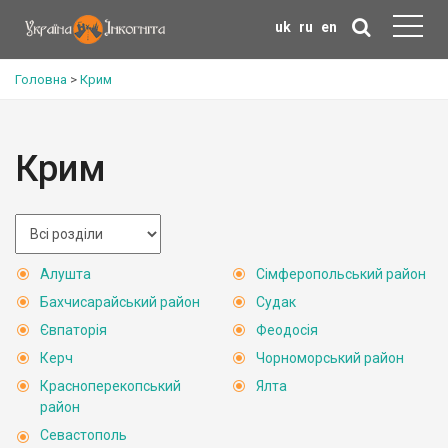
uk
ru
en
Головна
>
Крим
Крим
Алушта
Сімферопольський район
Бахчисарайський район
Судак
Євпаторія
Феодосія
Керч
Чорноморський район
Красноперекопський
Ялта
район
Севастополь