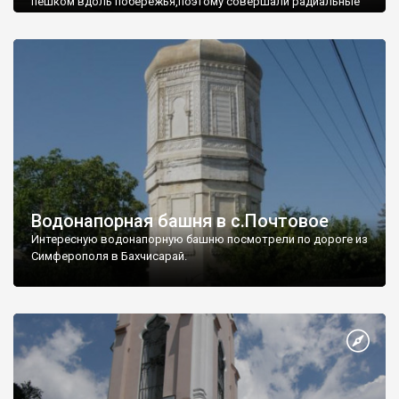
пешком вдоль побережья,поэтому совершали радиальные
вылазки из Оленевки.
Водонапорная башня в с.Почтовое
Интересную водонапорную башню посмотрели по дороге из
Симферополя в Бахчисарай.