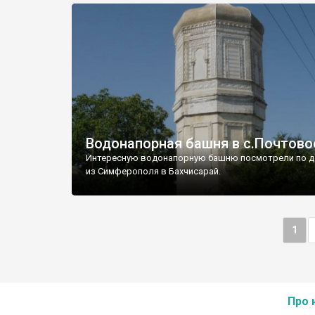
Водонапорная башня в с.Почтово
Интересную водонапорную башню посмотрели по д
из Симферополя в Бахчисарай.
1
Про 