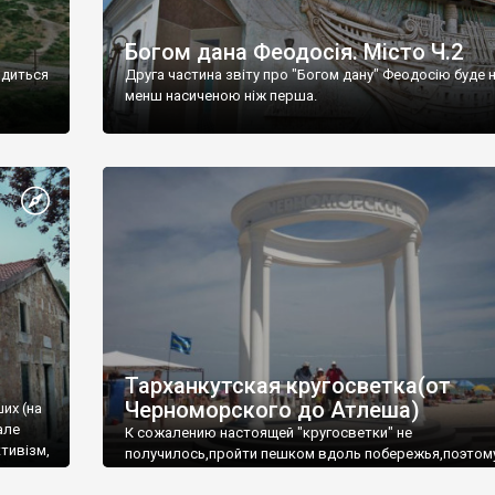
Богом дана Феодосія. Місто Ч.2
одиться
Друга частина звіту про "Богом дану" Феодосію буде 
менш насиченою ніж перша.
Тарханкутская кругосветка(от
Черноморского до Атлеша)
ших (на
але
К сожалению настоящей "кругосветки" не
тивізм,
получилось,пройти пешком вдоль побережья,поэтом
совершали радиальные вылазки из Оленевки.