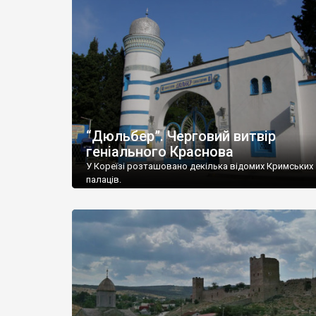
“Дюльбер”. Черговий витвір
геніального Краснова
У Кореїзі розташовано декілька відомих Кримських
палаців.