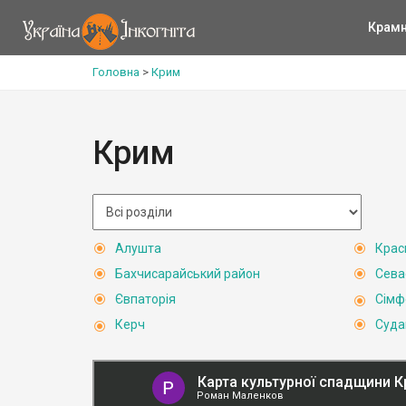
Крам
Головна
>
Крим
Крим
Алушта
Крас
Бахчисарайський район
Сева
Євпаторія
Сімф
Керч
Суда