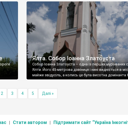
е
Ялта. Собор Іоанна Златоуста
ороге
Собор Іоанна Златоуста – одна із перших мурованих 
Ялти. Його 45-метрова дзвіниця і нині видніється в міс
майже звідусіль, а колись це була висотна домінанта 
2
3
4
5
Далі »
нас
Стати автором
Підтримати сайт “Україна Інкогні