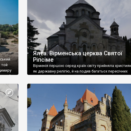
ефактів
називаються «повстяками» (postaki)…” “Вино. Крим
єкту
виробляє відмінне вино і його вдосталь: воно все ду
го».
легке біле і дуже […]
ти та
Ялта. Вірменська церква Святої
Ріпсіме
вський
 той
Вірменія першою серед країн світу прийняла христия
димиру
як державну релігію, й на подив багатьох пересічних
илю ІІ,
українців, які усіх кавказців вважають мусульманами,
 в
вірмени є відданими вірянами Христа