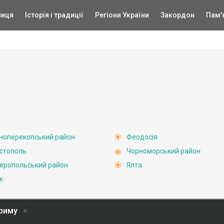
ниця
Історія і традиції
Регіони України
Закордон
Пам'
ноперекопський район
Феодосія
стополь
Чорноморський район
еропольський район
Ялта
к