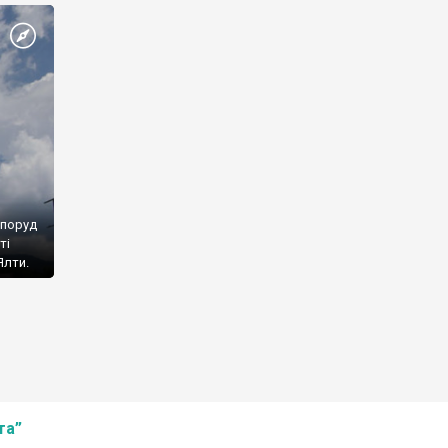
споруд
ті
Ялти.
та”