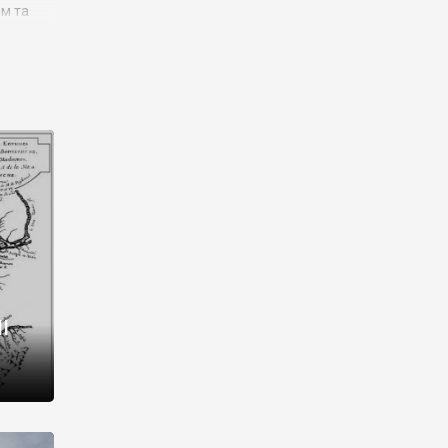
им та
ора і
є
го типу,
ей-
рний
ста:
 райони
від 2
I
і,
рукти,
 котрі