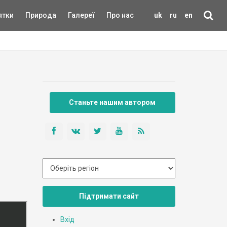
ятки
Природа
Галереї
Про нас
uk
ru
en
Станьте нашим автором
Підтримати сайт
Вхід