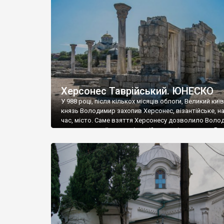
музею «Новгородський музей-заповідник» сотні арт
візантійської доби. Раритети викрадені з фондів об’
культурної спадщини ЮНЕСКО «Херсонеса Таврійсько
Офіційно – на виставку «Золото Візантії», але експер
влада в Україні вважають це лише […]
Херсонес Таврійський. ЮНЕСКО
У 988 році, після кількох місяців облоги, Великий киї
князь Володимир захопив Херсонес, візантійське, на
час, місто. Саме взяття Херсонесу дозволило Воло
диктувати свої умови візантійському імператору Вас
та одружитися з його дочкою Ганною. Цього ж року,
Херсонесі Володимир-язичник, став Василем-
християнином. А потім було Хрещення Русі. На честь
Херсонесу Таврійського названо місто […]