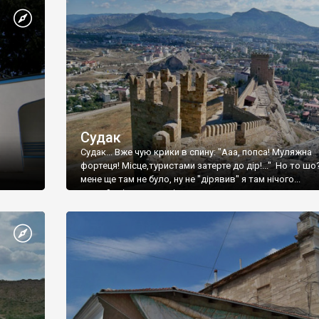
Судак
Судак... Вже чую крики в спину: "Ааа, попса! Муляжна
фортеця! Місце,туристами затерте до дір!..." Но то шо
мене ще там не було, ну не "дірявив" я там нічого...
принаймні до цього літа.