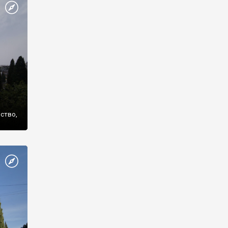
же
нство,