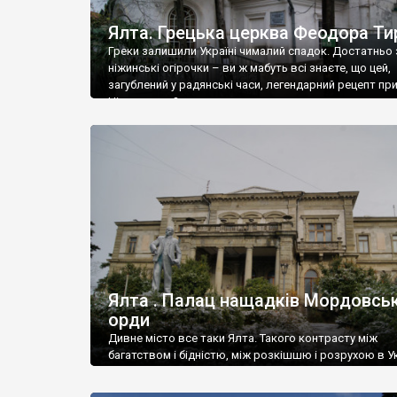
Ялта. Грецька церква Феодора Ти
Греки залишили Україні чималий спадок. Достатньо 
ніжинські огірочки – ви ж мабуть всі знаєте, що цей,
загублений у радянські часи, легендарний рецепт пр
Ніжин греки?
Ялта . Палац нащадків Мордовськ
орди
Дивне місто все таки Ялта. Такого контрасту між
багатством і бідністю, між розкішшю і розрухою в Ук
більше не знайдеш.