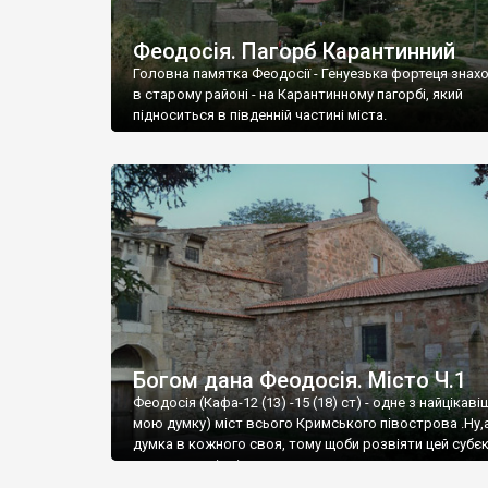
Феодосія. Пагорб Карантинний
Головна памятка Феодосії - Генуезька фортеця знах
в старому районі - на Карантинному пагорбі, який
підноситься в південній частині міста.
Богом дана Феодосія. Місто Ч.1
Феодосія (Кафа-12 (13) -15 (18) ст) - одне з найцікаві
мою думку) міст всього Кримського півострова .Ну,
думка в кожного своя, тому щоби розвіяти цей субєк
запрошую відвідати це