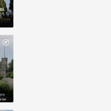
ої
ого
и ви