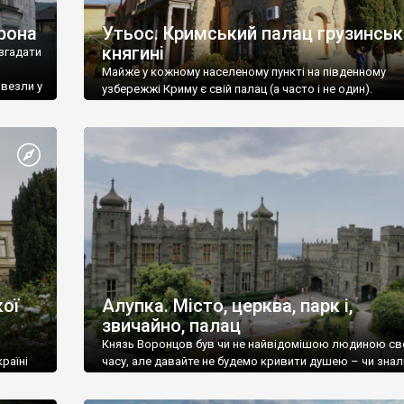
рона
Утьос. Кримський палац грузинськ
княгині
згадати
Майже у кожному населеному пункті на південному
ивезли у
узбережжі Криму є свій палац (а часто і не один).
ої
Алупка. Місто, церква, парк і,
звичайно, палац
Князь Воронцов був чи не найвідомішою людиною св
раїні
часу, але давайте не будемо кривити душею – чи знал
це прізвище до відвідин Алупки? Мабуть все таки ні.