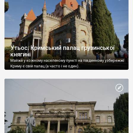
Утьос. Кримський палац грузинської
княгині
Майже у кожному населеному пункті на південному узбережжі
Криму є свій палац (а часто і не один).