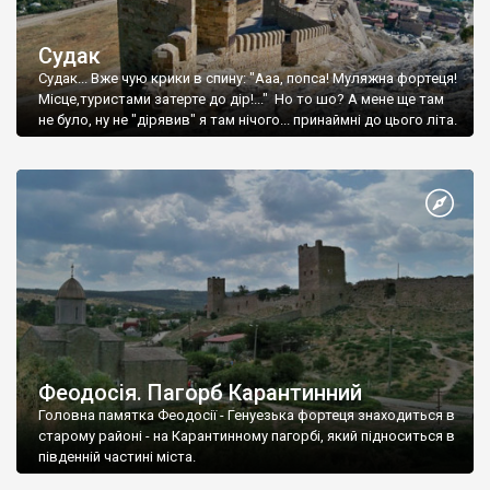
Судак
Судак... Вже чую крики в спину: "Ааа, попса! Муляжна фортеця!
Місце,туристами затерте до дір!..." Но то шо? А мене ще там
не було, ну не "дірявив" я там нічого... принаймні до цього літа.
Феодосія. Пагорб Карантинний
Головна памятка Феодосії - Генуезька фортеця знаходиться в
старому районі - на Карантинному пагорбі, який підноситься в
південній частині міста.