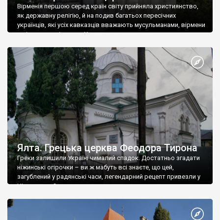
Вірменія першою серед країн світу прийняла християнство,
як державну релігію, й на подив багатьох пересічних
українців, які усіх кавказців вважають мусульманами, вірмени
є відданими вірянами Христа
Ялта. Грецька церква Феодора Тирона
Греки залишили Україні чималий спадок. Достатньо згадати
ніжинські огірочки – ви ж мабуть всі знаєте, що цей,
загублений у радянські часи, легендарний рецепт привезли у
Ніжин греки?