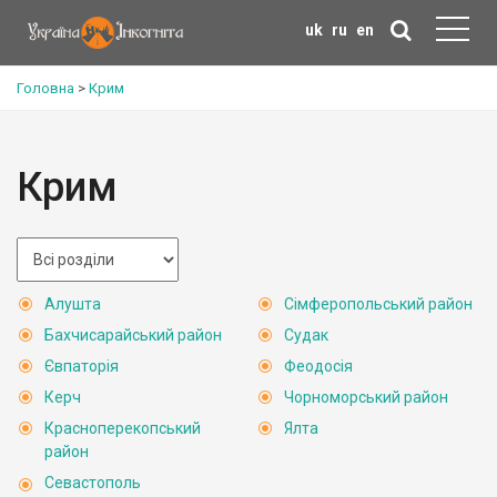
uk
ru
en
Головна
>
Крим
Крим
Алушта
Сімферопольський район
Бахчисарайський район
Судак
Євпаторія
Феодосія
Керч
Чорноморський район
Красноперекопський
Ялта
район
Севастополь