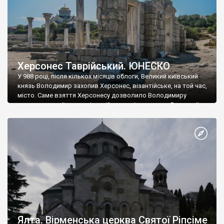
Херсонес Таврійський. ЮНЕСКО
У 988 році, після кількох місяців облоги, Великий київський
князь Володимир захопив Херсонес, візантійське, на той час,
місто. Саме взяття Херсонесу дозволило Володимиру
диктувати свої умови візантійському імператору Василю ІІ, та
одружитися з його дочкою Ганною. Цього ж року, в
Херсонесі Володимир-язичник, став Василем-християнином.
А потім було Хрещення Русі. На честь Херсонесу Таврійського
названо місто […]
Ялта. Вірменська церква Святої Ріпсіме