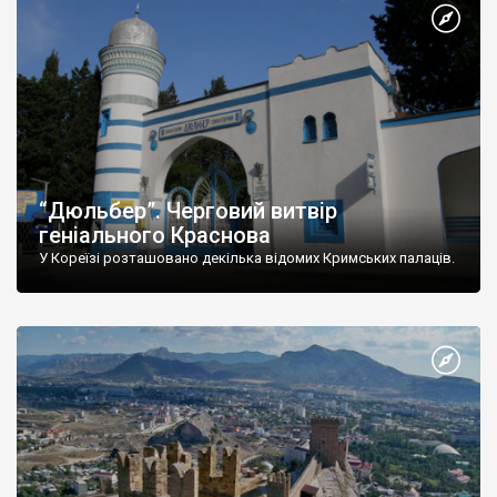
“Дюльбер”. Черговий витвір
геніального Краснова
У Кореїзі розташовано декілька відомих Кримських палаців.