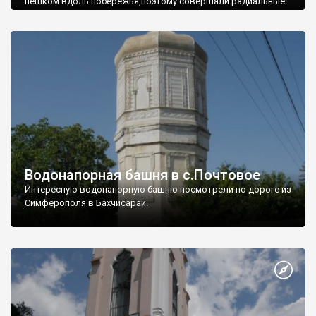
пешком вдоль побережья,поэтому совершали радиальные
вылазки из Оленевки.
Водонапорная башня в с.Почтовое
Интересную водонапорную башню посмотрели по дороге из
Симферополя в Бахчисарай.