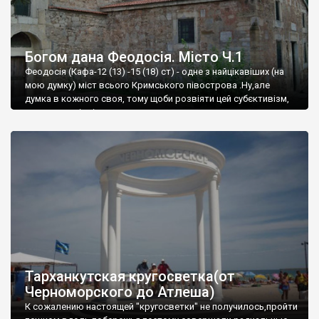
Богом дана Феодосія. Місто Ч.1
Феодосія (Кафа-12 (13) -15 (18) ст) - одне з найцікавіших (на
мою думку) міст всього Кримського півострова .Ну,але
думка в кожного своя, тому щоби розвіяти цей субєктивізм,
запрошую відвідати це
Тарханкутская кругосветка(от
Черноморского до Атлеша)
К сожалению настоящей "кругосветки" не получилось,пройти