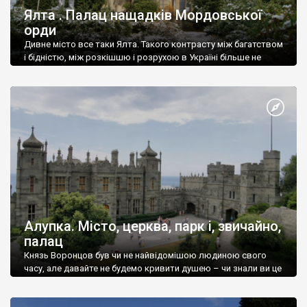
Ялта . Палац нащадків Мордовської
орди
Дивне місто все таки Ялта. Такого контрасту між багатством
і бідністю, між розкішшю і розрухою в Україні більше не
знайдеш.
Алупка. Місто, церква, парк і, звичайно,
палац
Князь Воронцов був чи не найвідомішою людиною свого
часу, але давайте не будемо кривити душею – чи знали ви це
прізвище до відвідин Алупки? Мабуть все таки ні.