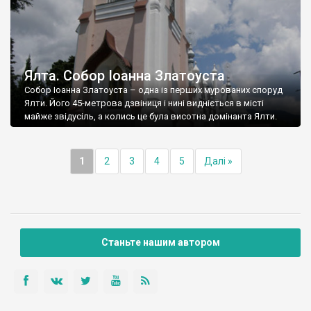
Ялта. Собор Іоанна Златоуста
Собор Іоанна Златоуста – одна із перших мурованих споруд
Ялти. Його 45-метрова дзвіниця і нині видніється в місті
майже звідусіль, а колись це була висотна домінанта Ялти.
1
2
3
4
5
Далі »
Станьте нашим автором