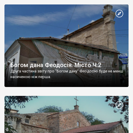
Богом дана Феодосія. Місто Ч.2
Друга частина звіту про "Богом дану" Феодосію буде не менш
насиченою ніж перша.