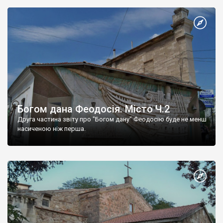
Богом дана Феодосія. Місто Ч.2
Друга частина звіту про "Богом дану" Феодосію буде не менш
насиченою ніж перша.