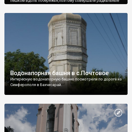
пешком вдоль побережья,поэтому совершали радиальные
вылазки из Оленевки.
Водонапорная башня в с.Почтовое
Интересную водонапорную башню посмотрели по дороге из
Симферополя в Бахчисарай.