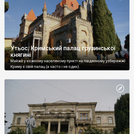
Утьос. Кримський палац грузинської
княгині
Майже у кожному населеному пункті на південному узбережжі
Криму є свій палац (а часто і не один).