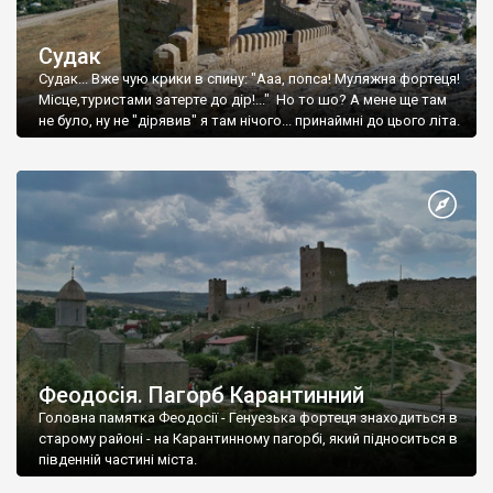
Судак
Судак... Вже чую крики в спину: "Ааа, попса! Муляжна фортеця!
Місце,туристами затерте до дір!..." Но то шо? А мене ще там
не було, ну не "дірявив" я там нічого... принаймні до цього літа.
Феодосія. Пагорб Карантинний
Головна памятка Феодосії - Генуезька фортеця знаходиться в
старому районі - на Карантинному пагорбі, який підноситься в
південній частині міста.