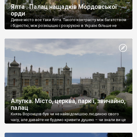
Ялта . Палац нащадків Мордовської
орди
Дивне місто все таки Ялта. Такого контрасту між багатством
і бідністю, між розкішшю і розрухою в Україні більше не
знайдеш.
Алупка. Місто, церква, парк і, звичайно,
палац
Князь Воронцов був чи не найвідомішою людиною свого
часу, але давайте не будемо кривити душею – чи знали ви це
прізвище до відвідин Алупки? Мабуть все таки ні.