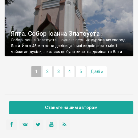
Ялта. Собор Іоанна Златоуста
Собор Іоанна Златоуста – одна із перших мурованих споруд
Ялти. Його 45-метрова дзвіниця і нині видніється в місті
майже звідусіль, а колись це була висотна домінанта Ялти.
1
2
3
4
5
Далі »
Станьте нашим автором