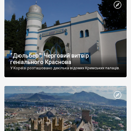
“Дюльбер”. Черговий витвір
геніального Краснова
У Кореїзі розташовано декілька відомих Кримських палаців.