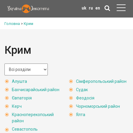
uk
ru
en
Головна
>
Крим
Крим
Алушта
Сімферопольський район
Бахчисарайський район
Судак
Євпаторія
Феодосія
Керч
Чорноморський район
Красноперекопський
Ялта
район
Севастополь