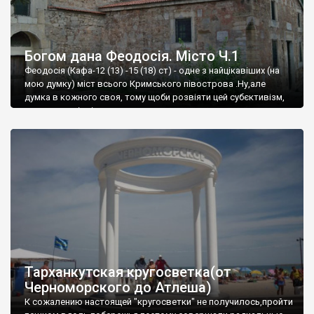
Богом дана Феодосія. Місто Ч.1
Феодосія (Кафа-12 (13) -15 (18) ст) - одне з найцікавіших (на
мою думку) міст всього Кримського півострова .Ну,але
думка в кожного своя, тому щоби розвіяти цей субєктивізм,
запрошую відвідати це
Тарханкутская кругосветка(от
Черноморского до Атлеша)
К сожалению настоящей "кругосветки" не получилось,пройти