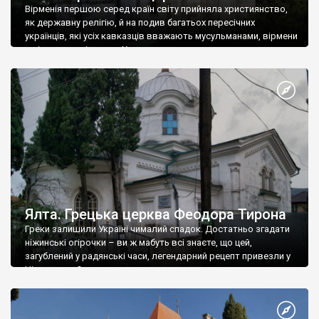
Вірменія першою серед країн світу прийняла християнство,
як державну релігію, й на подив багатьох пересічних
українців, які усіх кавказців вважають мусульманами, вірмени
є відданими вірянами Христа
Ялта. Грецька церква Феодора Тирона
Греки залишили Україні чималий спадок. Достатньо згадати
ніжинські огірочки – ви ж мабуть всі знаєте, що цей,
загублений у радянські часи, легендарний рецепт привезли у
Ніжин греки?