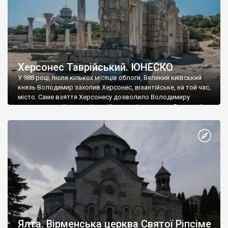
Херсонес Таврійський. ЮНЕСКО
У 988 році, після кількох місяців облоги, Великий київський
князь Володимир захопив Херсонес, візантійське, на той час,
місто. Саме взяття Херсонесу дозволило Володимиру
диктувати свої умови візантійському імператору Василю ІІ, та
одружитися з його дочкою Ганною. Цього ж року, в
Херсонесі Володимир-язичник, став Василем-християнином.
А потім було Хрещення Русі. На честь Херсонесу Таврійського
названо місто […]
Ялта. Вірменська церква Святої Ріпсіме