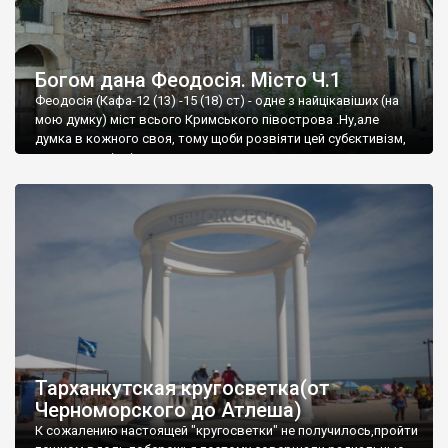
Богом дана Феодосія. Місто Ч.1
Феодосія (Кафа-12 (13) -15 (18) ст) - одне з найцікавіших (на
мою думку) міст всього Кримського півострова .Ну,але
думка в кожного своя, тому щоби розвіяти цей субєктивізм,
запрошую відвідати це
Тарханкутская кругосветка(от
Черноморского до Атлеша)
К сожалению настоящей "кругосветки" не получилось,пройти