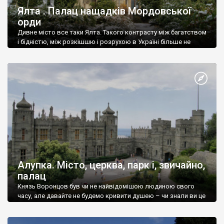
Ялта . Палац нащадків Мордовської
орди
Дивне місто все таки Ялта. Такого контрасту між багатством
і бідністю, між розкішшю і розрухою в Україні більше не
знайдеш.
Алупка. Місто, церква, парк і, звичайно,
палац
Князь Воронцов був чи не найвідомішою людиною свого
часу, але давайте не будемо кривити душею – чи знали ви це
прізвище до відвідин Алупки? Мабуть все таки ні.