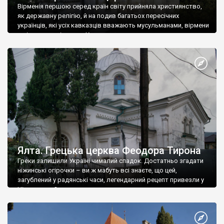
Вірменія першою серед країн світу прийняла християнство,
як державну релігію, й на подив багатьох пересічних
українців, які усіх кавказців вважають мусульманами, вірмени
є відданими вірянами Христа
Ялта. Грецька церква Феодора Тирона
Греки залишили Україні чималий спадок. Достатньо згадати
ніжинські огірочки – ви ж мабуть всі знаєте, що цей,
загублений у радянські часи, легендарний рецепт привезли у
Ніжин греки?