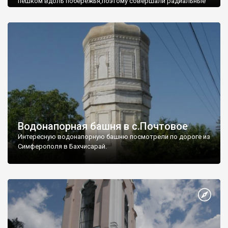
пешком вдоль побережья,поэтому совершали радиальные
вылазки из Оленевки.
Водонапорная башня в с.Почтовое
Интересную водонапорную башню посмотрели по дороге из
Симферополя в Бахчисарай.