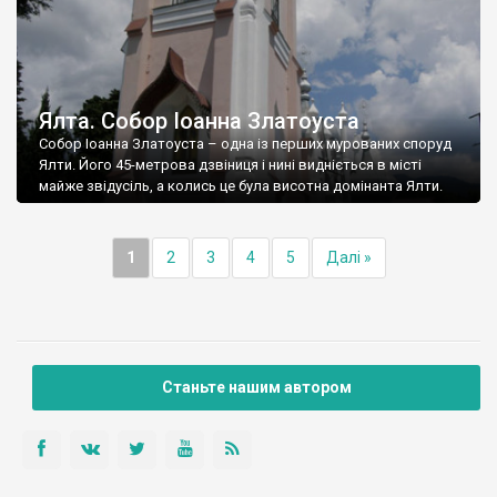
Ялта. Собор Іоанна Златоуста
Собор Іоанна Златоуста – одна із перших мурованих споруд
Ялти. Його 45-метрова дзвіниця і нині видніється в місті
майже звідусіль, а колись це була висотна домінанта Ялти.
1
2
3
4
5
Далі »
Станьте нашим автором