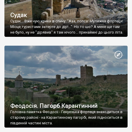
Судак
Судак... Вже чую крики в спину: "Ааа, попса! Муляжна фортеця!
Місце,туристами затерте до дір!..." Но то шо? А мене ще там
не було, ну не "дірявив" я там нічого... принаймні до цього літа.
Феодосія. Пагорб Карантинний
Головна памятка Феодосії - Генуезька фортеця знаходиться в
старому районі - на Карантинному пагорбі, який підноситься в
південній частині міста.