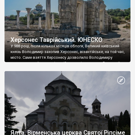
Херсонес Таврійський. ЮНЕСКО
У 988 році, після кількох місяців облоги, Великий київський
князь Володимир захопив Херсонес, візантійське, на той час,
місто. Саме взяття Херсонесу дозволило Володимиру
диктувати свої умови візантійському імператору Василю ІІ, та
одружитися з його дочкою Ганною. Цього ж року, в
Херсонесі Володимир-язичник, став Василем-християнином.
А потім було Хрещення Русі. На честь Херсонесу Таврійського
названо місто […]
Ялта. Вірменська церква Святої Ріпсіме