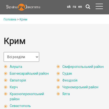
uk
ru
en
Головна
>
Крим
Крим
Алушта
Сімферопольський район
Бахчисарайський район
Судак
Євпаторія
Феодосія
Керч
Чорноморський район
Красноперекопський
Ялта
район
Севастополь