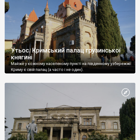
Утьос. Кримський палац грузинської
княгині
Майже у кожному населеному пункті на південному узбережжі
Криму є свій палац (а часто і не один).