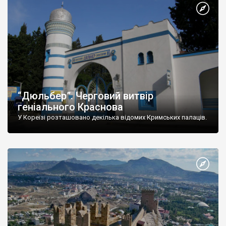
“Дюльбер”. Черговий витвір
геніального Краснова
У Кореїзі розташовано декілька відомих Кримських палаців.