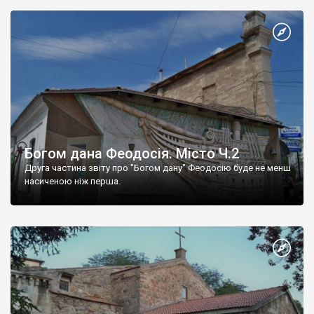
Богом дана Феодосія. Місто Ч.2
Друга частина звіту про "Богом дану" Феодосію буде не менш
насиченою ніж перша.