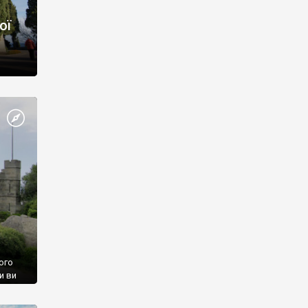
ої
ого
и ви