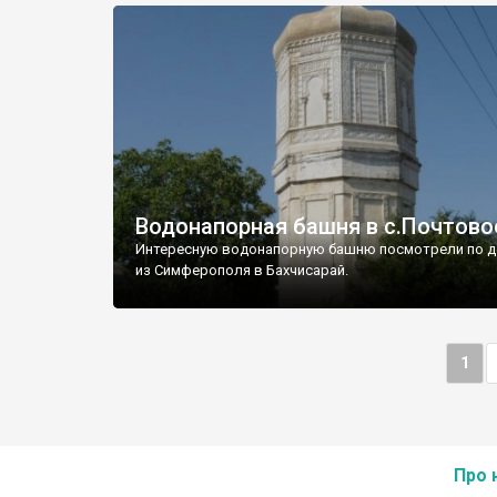
Водонапорная башня в с.Почтово
Интересную водонапорную башню посмотрели по д
из Симферополя в Бахчисарай.
1
Про 