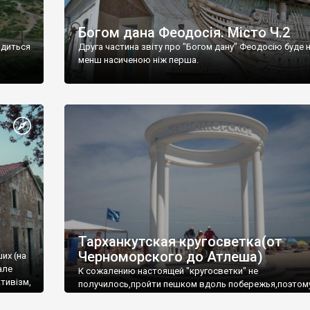
Богом дана Феодосія. Місто Ч.2
одиться
Друга частина звіту про "Богом дану" Феодосію буде 
менш насиченою ніж перша.
Тарханкутская кругосветка(от
Черноморского до Атлеша)
ших (на
але
К сожалению настоящей "кругосветки" не
тивізм,
получилось,пройти пешком вдоль побережья,поэтом
совершали радиальные вылазки из Оленевки.