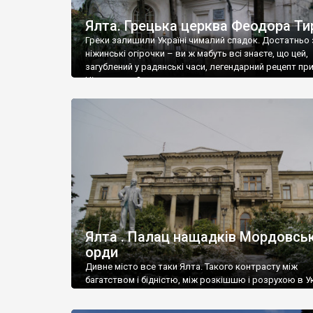
Ялта. Грецька церква Феодора Ти
Греки залишили Україні чималий спадок. Достатньо 
ніжинські огірочки – ви ж мабуть всі знаєте, що цей,
загублений у радянські часи, легендарний рецепт пр
Ніжин греки?
Ялта . Палац нащадків Мордовськ
орди
Дивне місто все таки Ялта. Такого контрасту між
багатством і бідністю, між розкішшю і розрухою в Ук
більше не знайдеш.