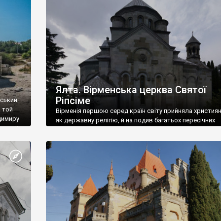
ефактів
називаються «повстяками» (postaki)…” “Вино. Крим
єкту
виробляє відмінне вино і його вдосталь: воно все ду
го».
легке біле і дуже […]
ти та
Ялта. Вірменська церква Святої
Ріпсіме
вський
 той
Вірменія першою серед країн світу прийняла христия
димиру
як державну релігію, й на подив багатьох пересічних
илю ІІ,
українців, які усіх кавказців вважають мусульманами,
 в
вірмени є відданими вірянами Христа