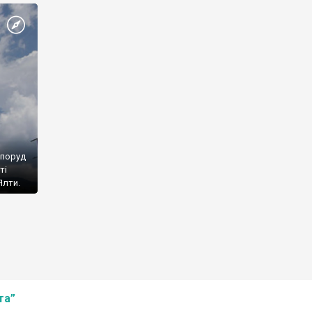
споруд
ті
Ялти.
та”