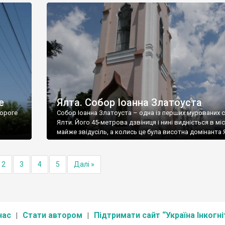
е
Ялта. Собор Іоанна Златоуста
ороге
Собор Іоанна Златоуста – одна із перших мурованих 
Ялти. Його 45-метрова дзвіниця і нині видніється в міс
майже звідусіль, а колись це була висотна домінанта 
2
3
4
5
Далі »
нас
Стати автором
Підтримати сайт “Україна Інкогні