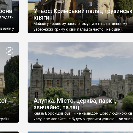
рона
Утьос. Кримський палац грузинськ
княгині
згадати
Майже у кожному населеному пункті на південному
ивезли у
узбережжі Криму є свій палац (а часто і не один).
ої
Алупка. Місто, церква, парк і,
звичайно, палац
Князь Воронцов був чи не найвідомішою людиною св
раїні
часу, але давайте не будемо кривити душею – чи знал
це прізвище до відвідин Алупки? Мабуть все таки ні.