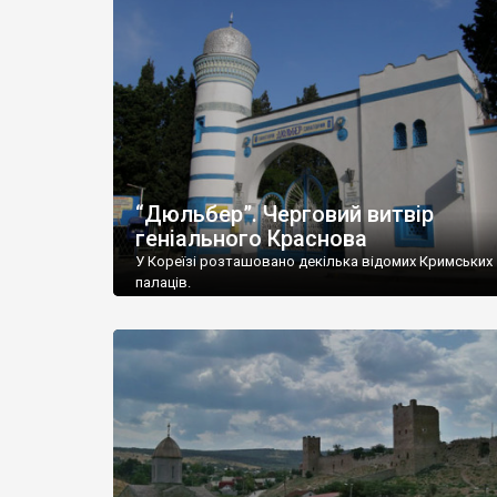
“Дюльбер”. Черговий витвір
геніального Краснова
У Кореїзі розташовано декілька відомих Кримських
палаців.