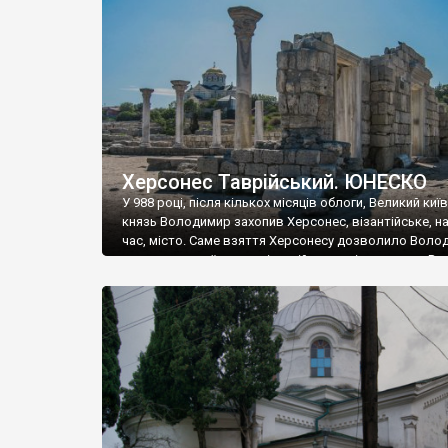
музею «Новгородський музей-заповідник» сотні арт
візантійської доби. Раритети викрадені з фондів об’
культурної спадщини ЮНЕСКО «Херсонеса Таврійсько
Офіційно – на виставку «Золото Візантії», але експер
влада в Україні вважають це лише […]
Херсонес Таврійський. ЮНЕСКО
У 988 році, після кількох місяців облоги, Великий киї
князь Володимир захопив Херсонес, візантійське, на
час, місто. Саме взяття Херсонесу дозволило Воло
диктувати свої умови візантійському імператору Вас
та одружитися з його дочкою Ганною. Цього ж року,
Херсонесі Володимир-язичник, став Василем-
християнином. А потім було Хрещення Русі. На честь
Херсонесу Таврійського названо місто […]