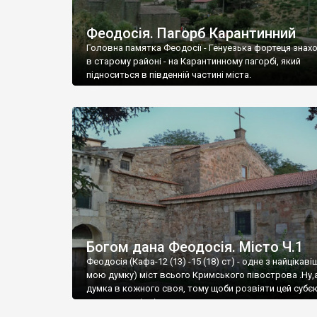
Феодосія. Пагорб Карантинний
Головна памятка Феодосії - Генуезька фортеця знах
в старому районі - на Карантинному пагорбі, який
підноситься в південній частині міста.
Богом дана Феодосія. Місто Ч.1
Феодосія (Кафа-12 (13) -15 (18) ст) - одне з найцікаві
мою думку) міст всього Кримського півострова .Ну,
думка в кожного своя, тому щоби розвіяти цей субєк
запрошую відвідати це