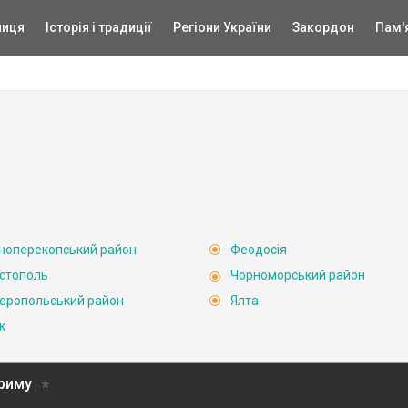
ниця
Історія і традиції
Регіони України
Закордон
Пам'
ноперекопський район
Феодосія
стополь
Чорноморський район
еропольський район
Ялта
к