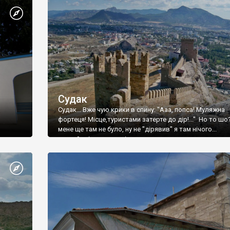
Судак
Судак... Вже чую крики в спину: "Ааа, попса! Муляжна
фортеця! Місце,туристами затерте до дір!..." Но то шо
мене ще там не було, ну не "дірявив" я там нічого...
принаймні до цього літа.