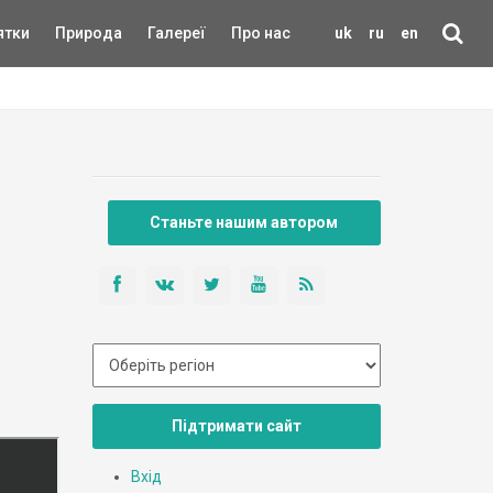
ятки
Природа
Галереї
Про нас
uk
ru
en
Станьте нашим автором
Підтримати сайт
Вхід