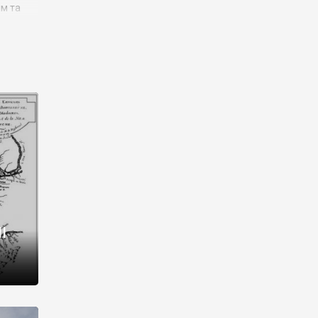
им та
ора і
є
го типу,
ей-
рний
ста:
 райони
від 2
I
і,
рукти,
 котрі