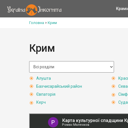
Крам
Головна
>
Крим
Крим
Алушта
Крас
Бахчисарайський район
Сева
Євпаторія
Сімф
Керч
Суда