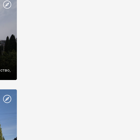
же
нство,