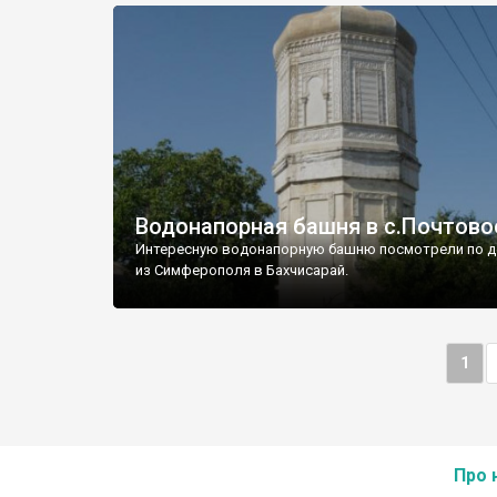
Водонапорная башня в с.Почтово
Интересную водонапорную башню посмотрели по д
из Симферополя в Бахчисарай.
1
Про 