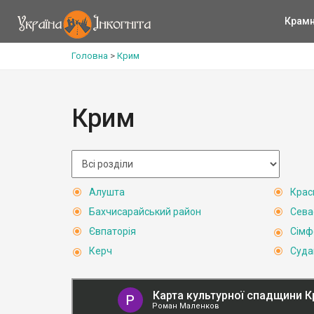
Крам
Головна
>
Крим
Крим
Алушта
Крас
Бахчисарайський район
Сева
Євпаторія
Сімф
Керч
Суда