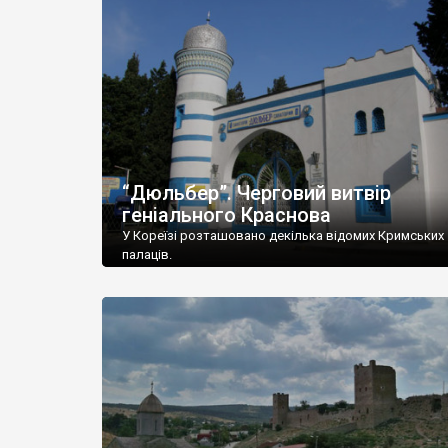
“Дюльбер”. Черговий витвір
геніального Краснова
У Кореїзі розташовано декілька відомих Кримських
палаців.