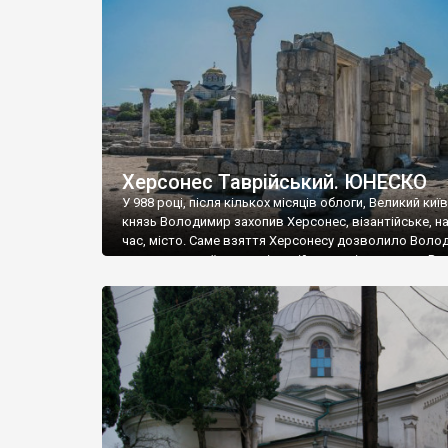
музею «Новгородський музей-заповідник» сотні арт
візантійської доби. Раритети викрадені з фондів об’
культурної спадщини ЮНЕСКО «Херсонеса Таврійсько
Офіційно – на виставку «Золото Візантії», але експер
влада в Україні вважають це лише […]
Херсонес Таврійський. ЮНЕСКО
У 988 році, після кількох місяців облоги, Великий киї
князь Володимир захопив Херсонес, візантійське, на
час, місто. Саме взяття Херсонесу дозволило Воло
диктувати свої умови візантійському імператору Вас
та одружитися з його дочкою Ганною. Цього ж року,
Херсонесі Володимир-язичник, став Василем-
християнином. А потім було Хрещення Русі. На честь
Херсонесу Таврійського названо місто […]