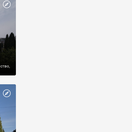
же
нство,