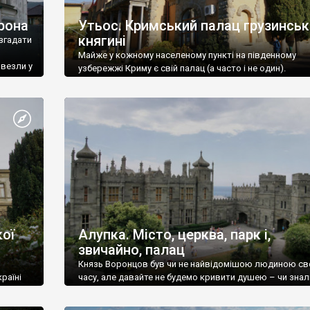
рона
Утьос. Кримський палац грузинськ
княгині
згадати
Майже у кожному населеному пункті на південному
ивезли у
узбережжі Криму є свій палац (а часто і не один).
ої
Алупка. Місто, церква, парк і,
звичайно, палац
Князь Воронцов був чи не найвідомішою людиною св
раїні
часу, але давайте не будемо кривити душею – чи знал
це прізвище до відвідин Алупки? Мабуть все таки ні.