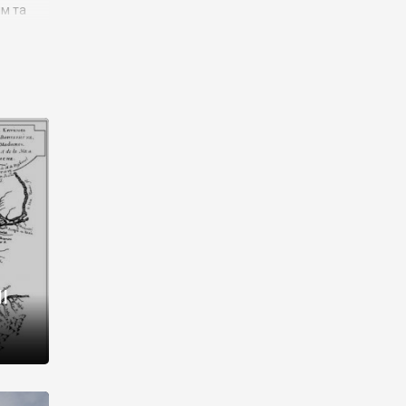
им та
ора і
є
го типу,
ей-
рний
ста:
 райони
від 2
I
і,
рукти,
 котрі