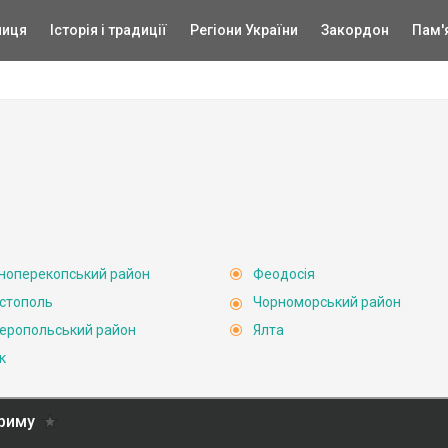
ниця
Історія і традиції
Регіони України
Закордон
Пам'
ноперекопський район
Феодосія
стополь
Чорноморський район
еропольський район
Ялта
к