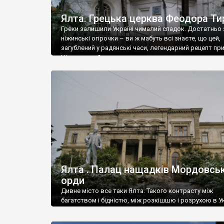
Ялта. Грецька церква Феодора Ти
Греки залишили Україні чималий спадок. Достатньо 
ніжинські огірочки – ви ж мабуть всі знаєте, що цей,
загублений у радянські часи, легендарний рецепт пр
Ніжин греки?
Ялта . Палац нащадків Мордовськ
орди
Дивне місто все таки Ялта. Такого контрасту між
багатством і бідністю, між розкішшю і розрухою в Ук
більше не знайдеш.