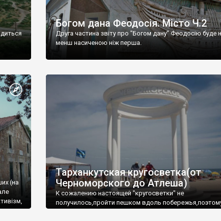
Богом дана Феодосія. Місто Ч.2
одиться
Друга частина звіту про "Богом дану" Феодосію буде 
менш насиченою ніж перша.
Тарханкутская кругосветка(от
Черноморского до Атлеша)
ших (на
але
К сожалению настоящей "кругосветки" не
тивізм,
получилось,пройти пешком вдоль побережья,поэтом
совершали радиальные вылазки из Оленевки.