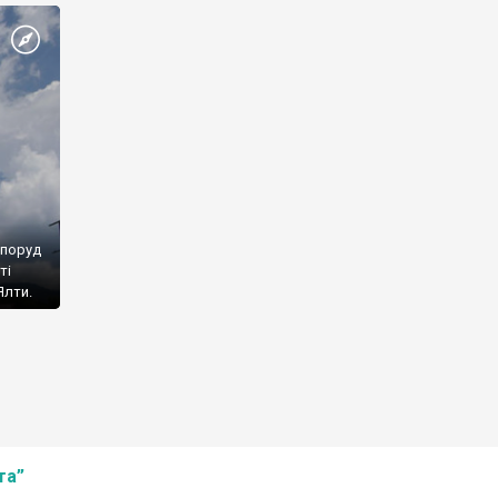
споруд
ті
Ялти.
та”