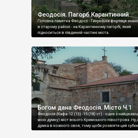
Феодосія. Пагорб Карантинний
Головна памятка Феодосії - Генуезька фортеця знах
в старому районі - на Карантинному пагорбі, який
підноситься в південній частині міста.
Богом дана Феодосія. Місто Ч.1
Феодосія (Кафа-12 (13) -15 (18) ст) - одне з найцікаві
мою думку) міст всього Кримського півострова .Ну,
думка в кожного своя, тому щоби розвіяти цей субєк
запрошую відвідати це