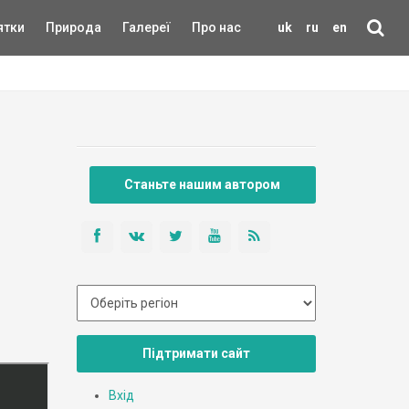
ятки
Природа
Галереї
Про нас
uk
ru
en
Станьте нашим автором
Підтримати сайт
Вхід