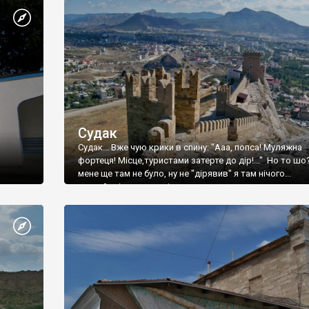
Судак
Судак... Вже чую крики в спину: "Ааа, попса! Муляжна
фортеця! Місце,туристами затерте до дір!..." Но то шо
мене ще там не було, ну не "дірявив" я там нічого...
принаймні до цього літа.