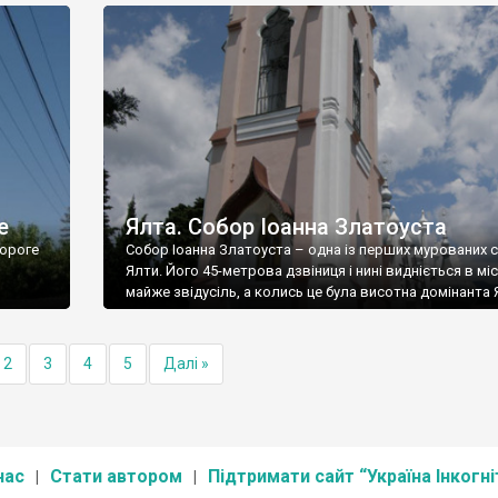
е
Ялта. Собор Іоанна Златоуста
ороге
Собор Іоанна Златоуста – одна із перших мурованих 
Ялти. Його 45-метрова дзвіниця і нині видніється в міс
майже звідусіль, а колись це була висотна домінанта 
2
3
4
5
Далі »
нас
Стати автором
Підтримати сайт “Україна Інкогні