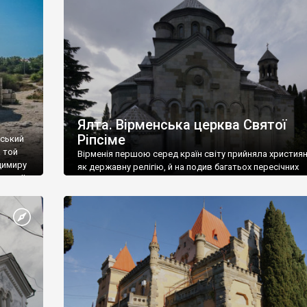
ефактів
називаються «повстяками» (postaki)…” “Вино. Крим
єкту
виробляє відмінне вино і його вдосталь: воно все ду
го».
легке біле і дуже […]
ти та
Ялта. Вірменська церква Святої
Ріпсіме
вський
 той
Вірменія першою серед країн світу прийняла христия
димиру
як державну релігію, й на подив багатьох пересічних
илю ІІ,
українців, які усіх кавказців вважають мусульманами,
 в
вірмени є відданими вірянами Христа