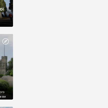
ої
ого
и ви