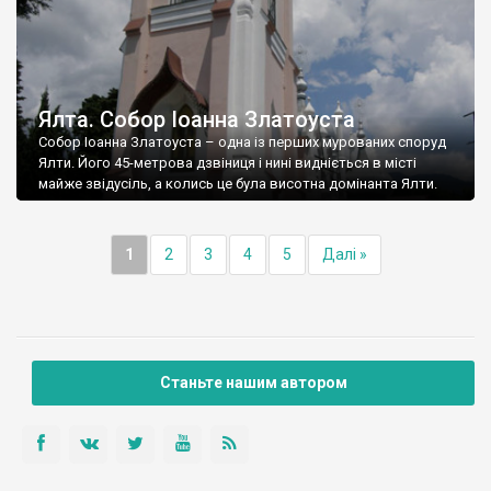
Ялта. Собор Іоанна Златоуста
Собор Іоанна Златоуста – одна із перших мурованих споруд
Ялти. Його 45-метрова дзвіниця і нині видніється в місті
майже звідусіль, а колись це була висотна домінанта Ялти.
1
2
3
4
5
Далі »
Станьте нашим автором