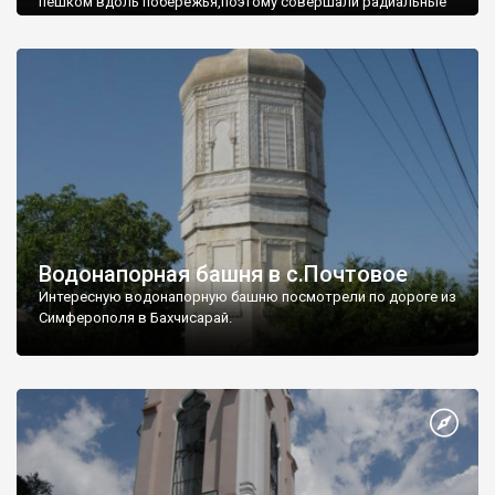
пешком вдоль побережья,поэтому совершали радиальные
вылазки из Оленевки.
Водонапорная башня в с.Почтовое
Интересную водонапорную башню посмотрели по дороге из
Симферополя в Бахчисарай.