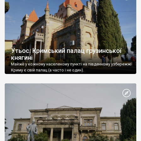
Утьос. Кримський палац грузинської
княгині
Майже у кожному населеному пункті на південному узбережжі
Криму є свій палац (а часто і не один).