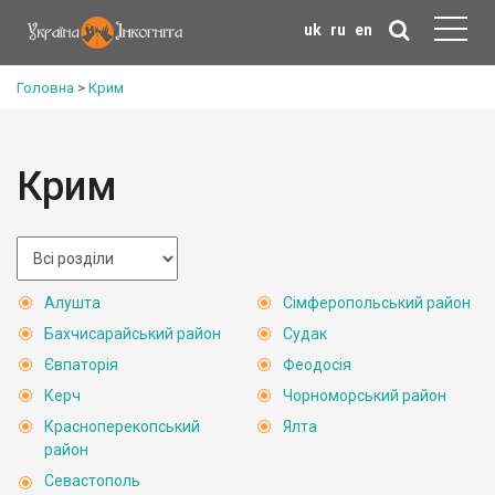
uk
ru
en
Головна
>
Крим
Крим
Алушта
Сімферопольський район
Бахчисарайський район
Судак
Євпаторія
Феодосія
Керч
Чорноморський район
Красноперекопський
Ялта
район
Севастополь