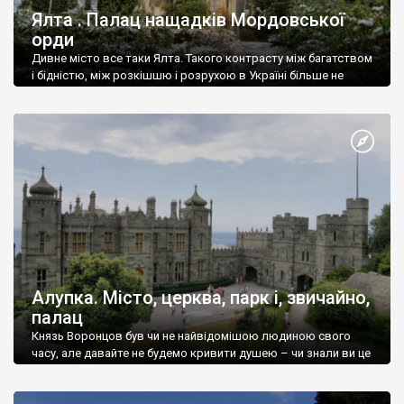
Ялта . Палац нащадків Мордовської
орди
Дивне місто все таки Ялта. Такого контрасту між багатством
і бідністю, між розкішшю і розрухою в Україні більше не
знайдеш.
Алупка. Місто, церква, парк і, звичайно,
палац
Князь Воронцов був чи не найвідомішою людиною свого
часу, але давайте не будемо кривити душею – чи знали ви це
прізвище до відвідин Алупки? Мабуть все таки ні.