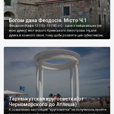
Богом дана Феодосія. Місто Ч.1
Феодосія (Кафа-12 (13) -15 (18) ст) - одне з найцікавіших (на
мою думку) міст всього Кримського півострова .Ну,але
думка в кожного своя, тому щоби розвіяти цей субєктивізм,
запрошую відвідати це
Тарханкутская кругосветка(от
Черноморского до Атлеша)
К сожалению настоящей "кругосветки" не получилось,пройти