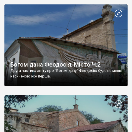
Богом дана Феодосія. Місто Ч.2
Друга частина звіту про "Богом дану" Феодосію буде не менш
насиченою ніж перша.