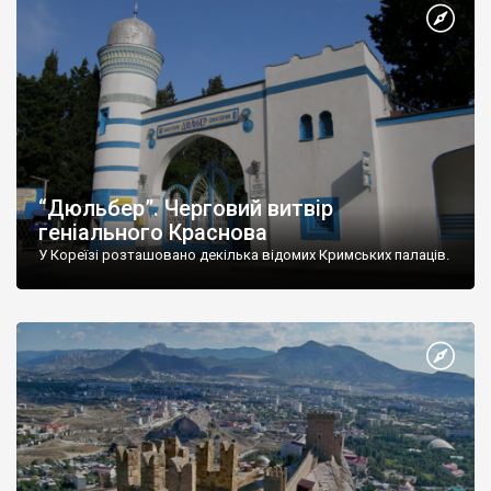
“Дюльбер”. Черговий витвір
геніального Краснова
У Кореїзі розташовано декілька відомих Кримських палаців.