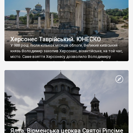
Херсонес Таврійський. ЮНЕСКО
У 988 році, після кількох місяців облоги, Великий київський
князь Володимир захопив Херсонес, візантійське, на той час,
місто. Саме взяття Херсонесу дозволило Володимиру
диктувати свої умови візантійському імператору Василю ІІ, та
одружитися з його дочкою Ганною. Цього ж року, в
Херсонесі Володимир-язичник, став Василем-християнином.
А потім було Хрещення Русі. На честь Херсонесу Таврійського
названо місто […]
Ялта. Вірменська церква Святої Ріпсіме