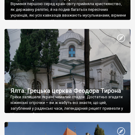
Вірменія першою серед країн світу прийняла християнство,
як державну релігію, й на подив багатьох пересічних
українців, які усіх кавказців вважають мусульманами, вірмени
є відданими вірянами Христа
Ялта. Грецька церква Феодора Тирона
Греки залишили Україні чималий спадок. Достатньо згадати
ніжинські огірочки – ви ж мабуть всі знаєте, що цей,
загублений у радянські часи, легендарний рецепт привезли у
Ніжин греки?