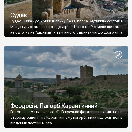
Судак
Судак... Вже чую крики в спину: "Ааа, попса! Муляжна фортеця!
Місце,туристами затерте до дір!..." Но то шо? А мене ще там
не було, ну не "дірявив" я там нічого... принаймні до цього літа.
Феодосія. Пагорб Карантинний
Головна памятка Феодосії - Генуезька фортеця знаходиться в
старому районі - на Карантинному пагорбі, який підноситься в
південній частині міста.