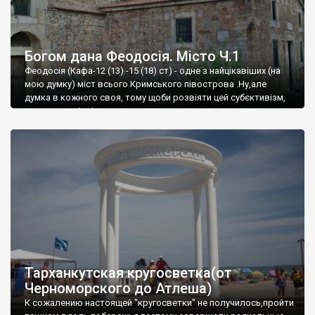
Богом дана Феодосія. Місто Ч.1
Феодосія (Кафа-12 (13) -15 (18) ст) - одне з найцікавіших (на
мою думку) міст всього Кримського півострова .Ну,але
думка в кожного своя, тому щоби розвіяти цей субєктивізм,
запрошую відвідати це
Тарханкутская кругосветка(от
Черноморского до Атлеша)
К сожалению настоящей "кругосветки" не получилось,пройти