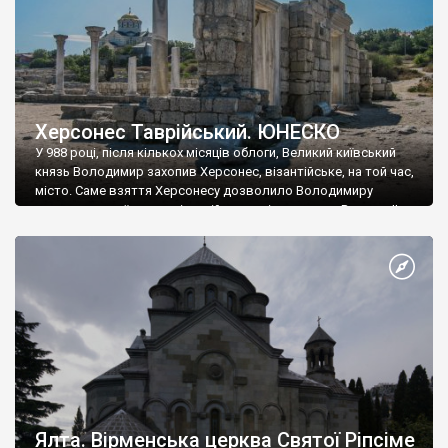
Херсонес Таврійський. ЮНЕСКО
У 988 році, після кількох місяців облоги, Великий київський
князь Володимир захопив Херсонес, візантійське, на той час,
місто. Саме взяття Херсонесу дозволило Володимиру
диктувати свої умови візантійському імператору Василю ІІ, та
одружитися з його дочкою Ганною. Цього ж року, в
Херсонесі Володимир-язичник, став Василем-християнином.
А потім було Хрещення Русі. На честь Херсонесу Таврійського
названо місто […]
Ялта. Вірменська церква Святої Ріпсіме