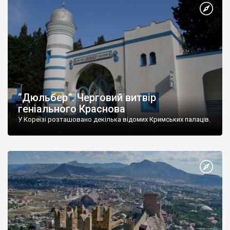
“Дюльбер”. Черговий витвір
геніального Краснова
У Кореїзі розташовано декілька відомих Кримських палаців.