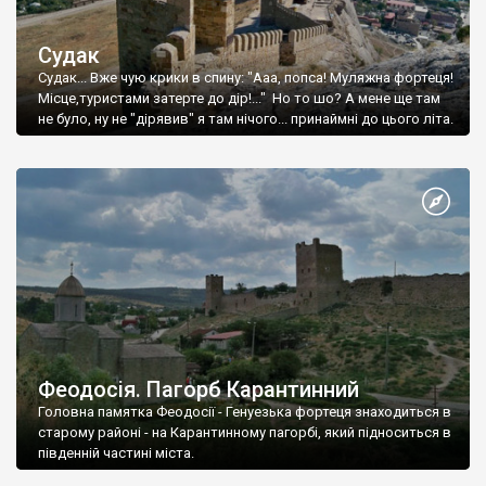
Судак
Судак... Вже чую крики в спину: "Ааа, попса! Муляжна фортеця!
Місце,туристами затерте до дір!..." Но то шо? А мене ще там
не було, ну не "дірявив" я там нічого... принаймні до цього літа.
Феодосія. Пагорб Карантинний
Головна памятка Феодосії - Генуезька фортеця знаходиться в
старому районі - на Карантинному пагорбі, який підноситься в
південній частині міста.