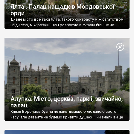
Ялта . Палац нащадків Мордовської
орди
Дивне місто все таки Ялта. Такого контрасту між багатством
і бідністю, між розкішшю і розрухою в Україні більше не
знайдеш.
Алупка. Місто, церква, парк і, звичайно,
палац
Князь Воронцов був чи не найвідомішою людиною свого
часу, але давайте не будемо кривити душею – чи знали ви це
прізвище до відвідин Алупки? Мабуть все таки ні.