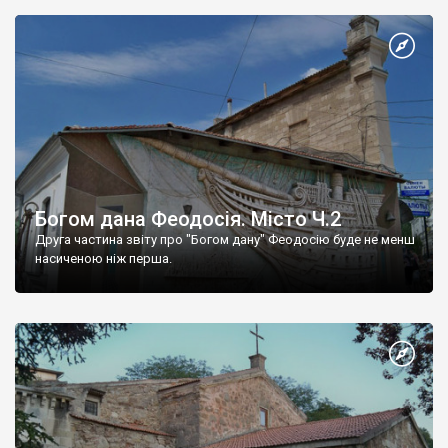
Богом дана Феодосія. Місто Ч.2
Друга частина звіту про "Богом дану" Феодосію буде не менш
насиченою ніж перша.