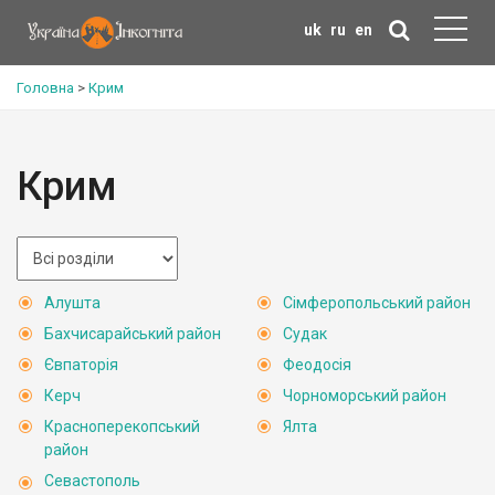
uk
ru
en
Головна
>
Крим
Крим
Алушта
Сімферопольський район
Бахчисарайський район
Судак
Євпаторія
Феодосія
Керч
Чорноморський район
Красноперекопський
Ялта
район
Севастополь