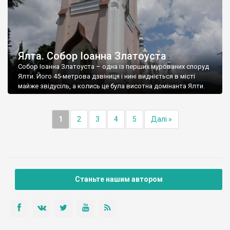
Ялта. Собор Іоанна Златоуста
Собор Іоанна Златоуста – одна із перших мурованих споруд
Ялти. Його 45-метрова дзвіниця і нині видніється в місті
майже звідусіль, а колись це була висотна домінанта Ялти.
1
2
3
4
5
Далі »
Станьте нашим автором