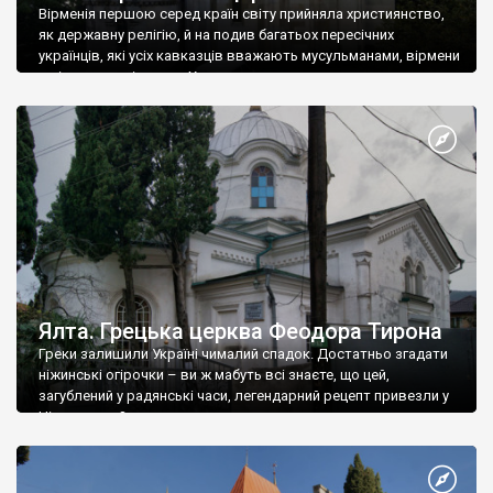
Вірменія першою серед країн світу прийняла християнство,
як державну релігію, й на подив багатьох пересічних
українців, які усіх кавказців вважають мусульманами, вірмени
є відданими вірянами Христа
Ялта. Грецька церква Феодора Тирона
Греки залишили Україні чималий спадок. Достатньо згадати
ніжинські огірочки – ви ж мабуть всі знаєте, що цей,
загублений у радянські часи, легендарний рецепт привезли у
Ніжин греки?