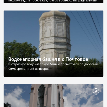
пешком вдоль побережья,поэтому совершали радиальные
вылазки из Оленевки.
Водонапорная башня в с.Почтовое
Интересную водонапорную башню посмотрели по дороге из
Симферополя в Бахчисарай.