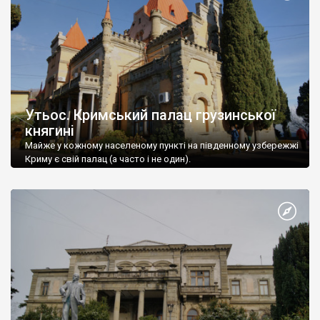
Утьос. Кримський палац грузинської
княгині
Майже у кожному населеному пункті на південному узбережжі
Криму є свій палац (а часто і не один).