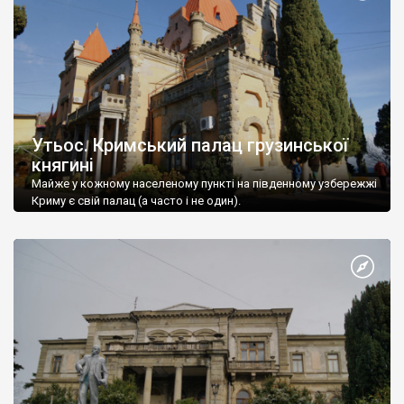
Утьос. Кримський палац грузинської
княгині
Майже у кожному населеному пункті на південному узбережжі
Криму є свій палац (а часто і не один).