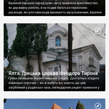
Вірменія першою серед країн світу прийняла християнство,
як державну релігію, й на подив багатьох пересічних
українців, які усіх кавказців вважають мусульманами, вірмени
є відданими вірянами Христа
Ялта. Грецька церква Феодора Тирона
Греки залишили Україні чималий спадок. Достатньо згадати
ніжинські огірочки – ви ж мабуть всі знаєте, що цей,
загублений у радянські часи, легендарний рецепт привезли у
Ніжин греки?