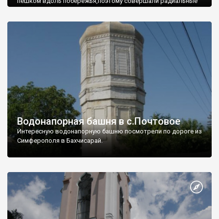
пешком вдоль побережья,поэтому совершали радиальные
вылазки из Оленевки.
Водонапорная башня в с.Почтовое
Интересную водонапорную башню посмотрели по дороге из
Симферополя в Бахчисарай.