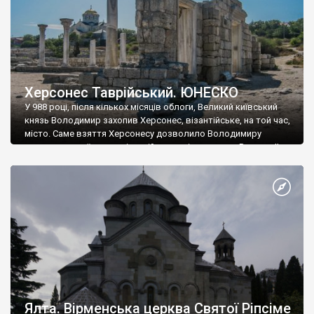
Херсонес Таврійський. ЮНЕСКО
У 988 році, після кількох місяців облоги, Великий київський
князь Володимир захопив Херсонес, візантійське, на той час,
місто. Саме взяття Херсонесу дозволило Володимиру
диктувати свої умови візантійському імператору Василю ІІ, та
одружитися з його дочкою Ганною. Цього ж року, в
Херсонесі Володимир-язичник, став Василем-християнином.
А потім було Хрещення Русі. На честь Херсонесу Таврійського
названо місто […]
Ялта. Вірменська церква Святої Ріпсіме