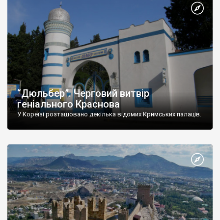
“Дюльбер”. Черговий витвір
геніального Краснова
У Кореїзі розташовано декілька відомих Кримських палаців.