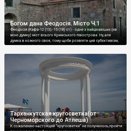
Богом дана Феодосія. Місто Ч.1
Феодосія (Кафа-12 (13) -15 (18) ст) - одне з найцікавіших (на
мою думку) міст всього Кримського півострова .Ну,але
думка в кожного своя, тому щоби розвіяти цей субєктивізм,
запрошую відвідати це
Тарханкутская кругосветка(от
Черноморского до Атлеша)
К сожалению настоящей "кругосветки" не получилось,пройти