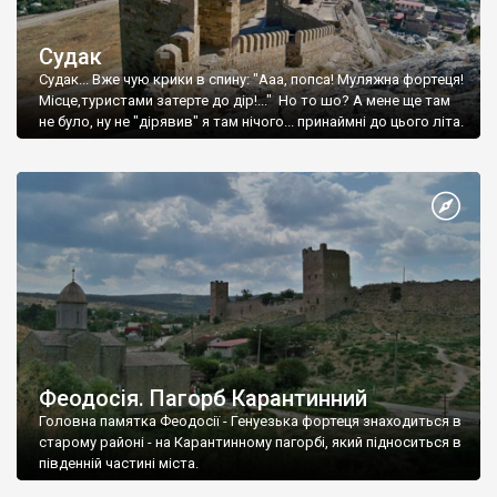
Судак
Судак... Вже чую крики в спину: "Ааа, попса! Муляжна фортеця!
Місце,туристами затерте до дір!..." Но то шо? А мене ще там
не було, ну не "дірявив" я там нічого... принаймні до цього літа.
Феодосія. Пагорб Карантинний
Головна памятка Феодосії - Генуезька фортеця знаходиться в
старому районі - на Карантинному пагорбі, який підноситься в
південній частині міста.