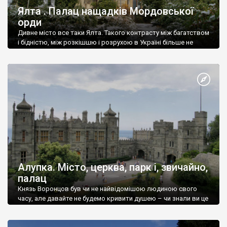
Ялта . Палац нащадків Мордовської
орди
Дивне місто все таки Ялта. Такого контрасту між багатством
і бідністю, між розкішшю і розрухою в Україні більше не
знайдеш.
Алупка. Місто, церква, парк і, звичайно,
палац
Князь Воронцов був чи не найвідомішою людиною свого
часу, але давайте не будемо кривити душею – чи знали ви це
прізвище до відвідин Алупки? Мабуть все таки ні.