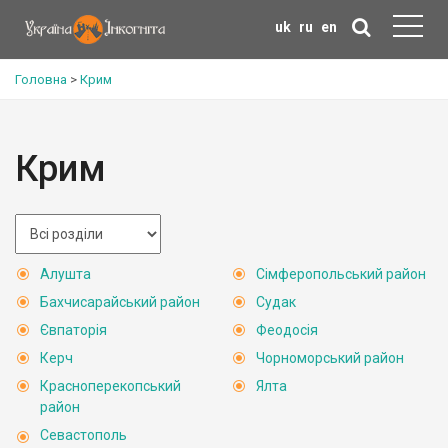
uk
ru
en
Головна
>
Крим
Крим
Алушта
Сімферопольський район
Бахчисарайський район
Судак
Євпаторія
Феодосія
Керч
Чорноморський район
Красноперекопський
Ялта
район
Севастополь