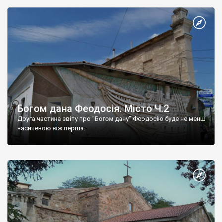
Богом дана Феодосія. Місто Ч.2
Друга частина звіту про "Богом дану" Феодосію буде не менш
насиченою ніж перша.