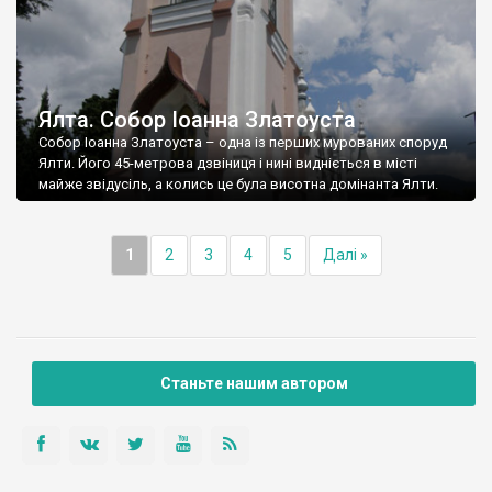
Ялта. Собор Іоанна Златоуста
Собор Іоанна Златоуста – одна із перших мурованих споруд
Ялти. Його 45-метрова дзвіниця і нині видніється в місті
майже звідусіль, а колись це була висотна домінанта Ялти.
1
2
3
4
5
Далі »
Станьте нашим автором