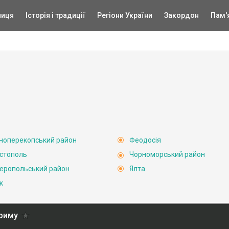
ниця
Історія і традиції
Регіони України
Закордон
Пам'
ноперекопський район
Феодосія
стополь
Чорноморський район
еропольський район
Ялта
к