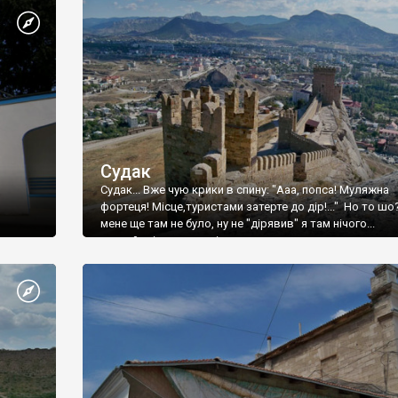
Судак
Судак... Вже чую крики в спину: "Ааа, попса! Муляжна
фортеця! Місце,туристами затерте до дір!..." Но то шо
мене ще там не було, ну не "дірявив" я там нічого...
принаймні до цього літа.