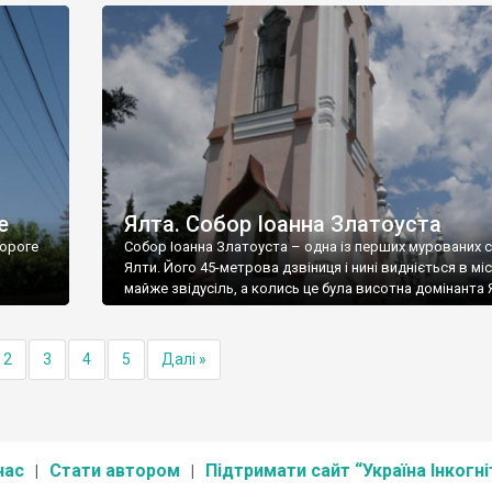
е
Ялта. Собор Іоанна Златоуста
ороге
Собор Іоанна Златоуста – одна із перших мурованих 
Ялти. Його 45-метрова дзвіниця і нині видніється в міс
майже звідусіль, а колись це була висотна домінанта 
2
3
4
5
Далі »
нас
Стати автором
Підтримати сайт “Україна Інкогні