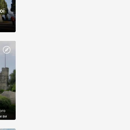
ої
ого
и ви