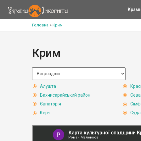
Крам
Головна
>
Крим
Крим
Алушта
Крас
Бахчисарайський район
Сева
Євпаторія
Сімф
Керч
Суда