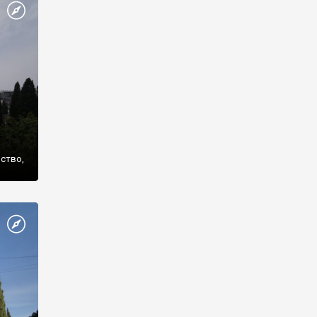
же
нство,