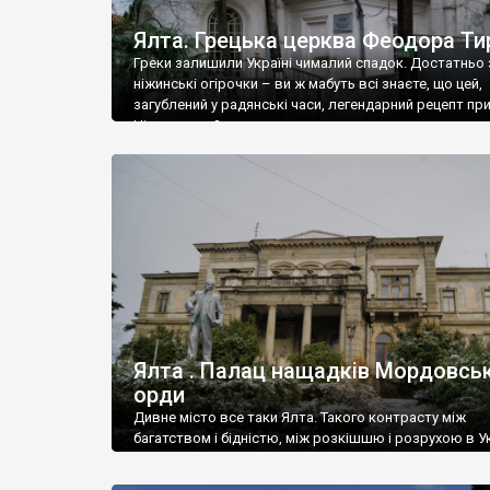
Ялта. Грецька церква Феодора Ти
Греки залишили Україні чималий спадок. Достатньо 
ніжинські огірочки – ви ж мабуть всі знаєте, що цей,
загублений у радянські часи, легендарний рецепт пр
Ніжин греки?
Ялта . Палац нащадків Мордовськ
орди
Дивне місто все таки Ялта. Такого контрасту між
багатством і бідністю, між розкішшю і розрухою в Ук
більше не знайдеш.