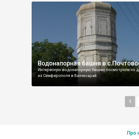
Водонапорная башня в с.Почтово
Интересную водонапорную башню посмотрели по д
из Симферополя в Бахчисарай.
1
Про 