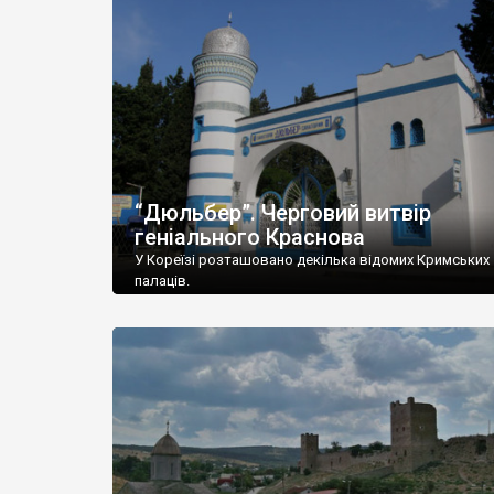
“Дюльбер”. Черговий витвір
геніального Краснова
У Кореїзі розташовано декілька відомих Кримських
палаців.