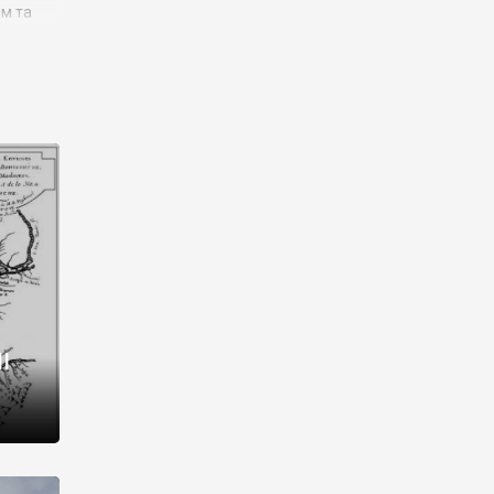
им та
ора і
є
го типу,
ей-
рний
ста:
 райони
від 2
I
і,
рукти,
 котрі