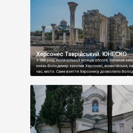
музею «Новгородський музей-заповідник» сотні арт
візантійської доби. Раритети викрадені з фондів об’
культурної спадщини ЮНЕСКО «Херсонеса Таврійсько
Офіційно – на виставку «Золото Візантії», але експер
влада в Україні вважають це лише […]
Херсонес Таврійський. ЮНЕСКО
У 988 році, після кількох місяців облоги, Великий киї
князь Володимир захопив Херсонес, візантійське, на
час, місто. Саме взяття Херсонесу дозволило Воло
диктувати свої умови візантійському імператору Вас
та одружитися з його дочкою Ганною. Цього ж року,
Херсонесі Володимир-язичник, став Василем-
християнином. А потім було Хрещення Русі. На честь
Херсонесу Таврійського названо місто […]