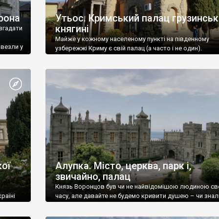
рона
Утьос. Кримський палац грузинськ
княгині
згадати
Майже у кожному населеному пункті на південному
ивезли у
узбережжі Криму є свій палац (а часто і не один).
ої
Алупка. Місто, церква, парк і,
звичайно, палац
Князь Воронцов був чи не найвідомішою людиною св
раїні
часу, але давайте не будемо кривити душею – чи знал
це прізвище до відвідин Алупки? Мабуть все таки ні.