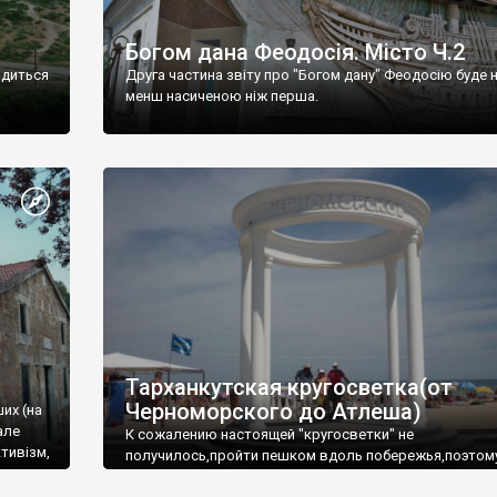
Богом дана Феодосія. Місто Ч.2
одиться
Друга частина звіту про "Богом дану" Феодосію буде 
менш насиченою ніж перша.
Тарханкутская кругосветка(от
Черноморского до Атлеша)
ших (на
але
К сожалению настоящей "кругосветки" не
тивізм,
получилось,пройти пешком вдоль побережья,поэтом
совершали радиальные вылазки из Оленевки.