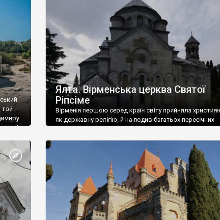
ефактів
називаються «повстяками» (postaki)…” “Вино. Крим
єкту
виробляє відмінне вино і його вдосталь: воно все ду
го».
легке біле і дуже […]
ти та
Ялта. Вірменська церква Святої
Ріпсіме
вський
 той
Вірменія першою серед країн світу прийняла христия
димиру
як державну релігію, й на подив багатьох пересічних
илю ІІ,
українців, які усіх кавказців вважають мусульманами,
 в
вірмени є відданими вірянами Христа