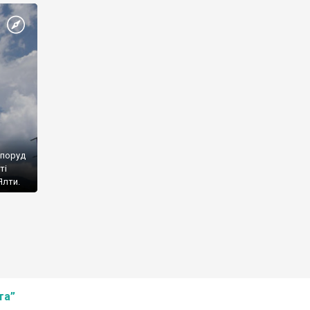
споруд
ті
Ялти.
та”