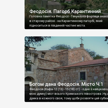
Феодосія. Пагорб Карантинний
Головна памятка Феодосії - Генуезька фортеця знах
в старому районі - на Карантинному пагорбі, який
підноситься в південній частині міста.
Богом дана Феодосія. Місто Ч.1
Феодосія (Кафа-12 (13) -15 (18) ст) - одне з найцікаві
мою думку) міст всього Кримського півострова .Ну,
думка в кожного своя, тому щоби розвіяти цей субєк
запрошую відвідати це