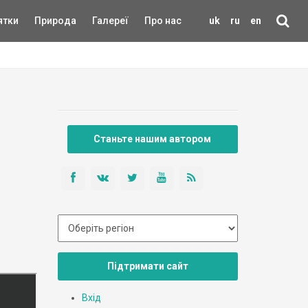
ятки
Природа
Галереї
Про нас
uk
ru
en
Станьте нашим автором
Підтримати сайт
Вхід